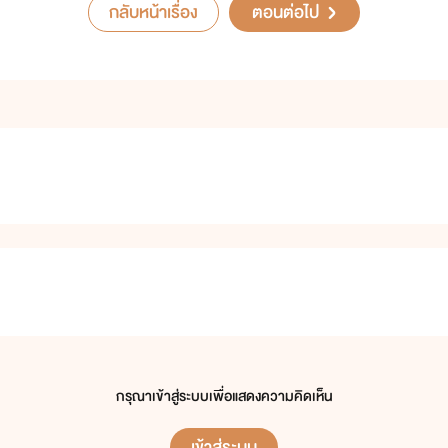
กลับหน้าเรื่อง
ตอนต่อไป
กรุณาเข้าสู่ระบบเพื่อแสดงความคิดเห็น
เข้าสู่ระบบ