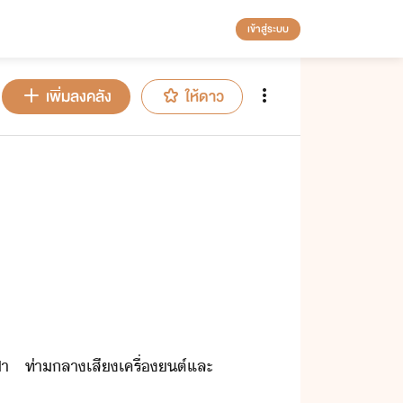
เข้าสู่ระบบ
เพิ่มลงคลัง
ให้ดาว
า​ ​ท่าลา​เสี​เครื่ต์​และ​