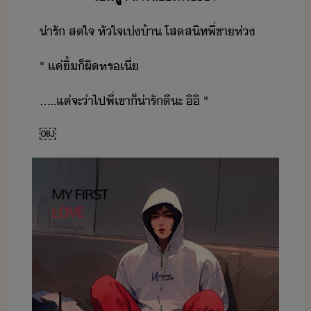
่ารั​ ​ส​ใจ​ ​หัใจ​เ่​้า​ ​โส​สิท​พี่ชา​ห่
"​ ​แค่​ิ้​็​ผิ​หร​เี่
.....​แต่​จะ​่า​ไป​พี่​เขา​็​่ารั​ีะ​ ​ิิ​ ​"
￼