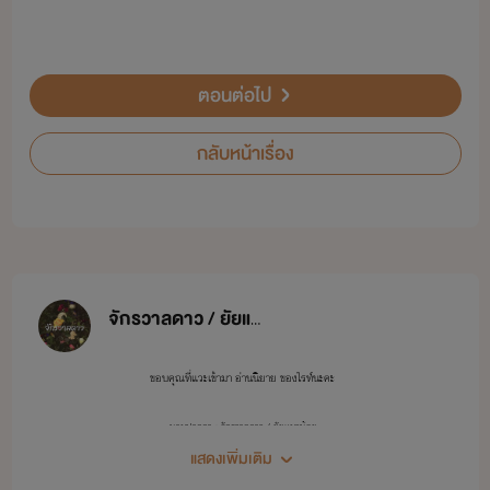
ตอนต่อไป
กลับหน้าเรื่อง
จักรวาลดาว / ยัยแมวน้อย
ขอบคุณที่แวะเข้ามา อ่านนิยาย ของไรท์นะคะ
นามปากกา : จักรวาลดาว / ยัยแมวน้อย
แสดงเพิ่มเติม
✨✨✨✨✨✨✨✨✨✨✨✨