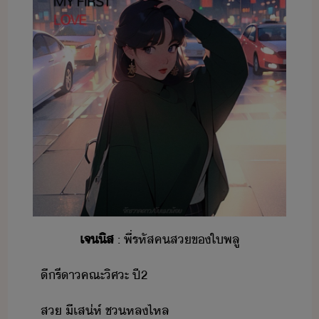
เจ​ิส
​:​ ​พี่​รหัส​คส​ข​ใพลู
ีรี​า​คณะ​ิศะ​ ​ปี​2
ส​ ​ีเส่ห์​ ​ช​หลไหล