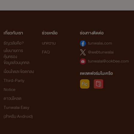
เกี่ยวกับเรา
ช่วยเหลือ
ช่องทางติดต่อ
ธัญวลัยคือ?
บทความ
tunwalai.com
นโยบายการ
FAQ
@webtunwalai
คุ้มครอง
tunwalai@ookbee.com
ข้อมูลส่วนบุคคล
เงื่อนไขและข้อตกลง
แพลตฟอร์มในเครือ
Third-Party
Notice
ดาวน์โหลด
Tunwalai Easy
(สำหรับ Android)