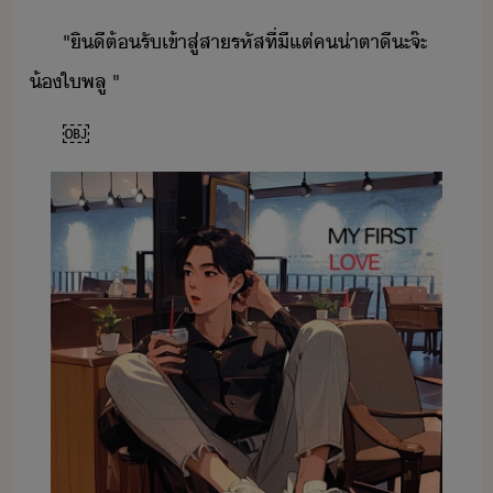
"​ิีต้รั​เข้าสู่​สา​รหัส​ที่​ี​แต่​ค​่า​ตาี​ะจ๊ะ​ ​
้​ใพลู​ ​"
￼