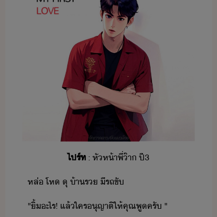
ไปร์ท
​:​ ​หัห้า​พี่​๊า​ ​ปี​3
หล่​ ​โห​ ​ุ​ ​้า​ร​ ​ี​รถ​ขั
"​ิ้​ะไร​!​ ​แล้​ใคร​ุญาติ​ให้​คุณ​พู​ครั​ ​"