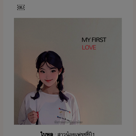
￼
ใพลู
​:​ ​สา้​เฟรชชี่​ปี​1