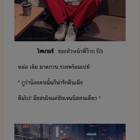
ไทเร์
​:​ ​รหัห้า​พี่​๊า​ ​ปี​3
หล่​ ​เข้​ ​า​​ ​ร​พร้​เป​์
"​ ​ู​่า​้​ค​ั​้​​็​่ารั​ีะ​ึ
ลื​ไป​!​ ​ึ​สใจ​แค่ั​เจ​ิส​คเี​ ​"