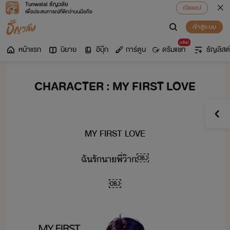
Tunwalai ธัญวลัย
เปิดแอป
เพื่อประสบการณ์ที่ดีกว่าบนมือถือ
เข้าสู่ระบบ
มาใหม่
หน้าแรก
นิยาย
อีบุ๊ก
การ์ตูน
ดรีมแชท
ธัญลิสต์
CHARACTER : MY FIRST LOVE
MY​ ​FIRST​ ​LOVE​
ฉั​รั​า​พี่​๊า​￼
￼