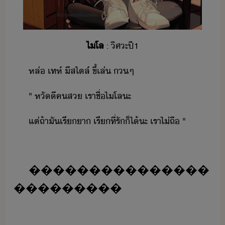
ไโล
​:​ ​ิศะ​ปี​1
หล่​ ​เทห์​ ​ีส​ไตล์​ ​ขี้เล่​ ​​ๆ
"​ ​หั​ี​คส​ ​เรา​ชื่​ไโล​ะ
แต่​ถ้า​ั​เรี​า​ ​เรี​ที่รั​็ไ้​ะ​ ​เรา​ไ่​ถื​ ​"
�​�​�​�​�​�​�​�​�​�​�​�​�​�​�​
�​�​�​�​�​�​�​�​�