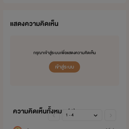
นิยายวัยรุ่น
แสดงความคิดเห็น
Secrets Love รักลับๆ ฉบับหยุดเสือ [ซีโร่xซัมเมอร์] :
จบแล้ว
My First Love ฉันรักนายพี่ว๊าก [ไปรท์xใบพลู] :
จบแล้ว
Accidental Love รักร้ายนายจอมโหด [อาร์กอนxพะแพง] :
อัพ
กรุณาเข้าสู่ระบบเพื่อแสดงความคิดเห็น
นิยายอีโรติก
เข้าสู่ระบบ
อ้อนรักคุณอาขา น้องเมย์ของอาคิน
:
กำลังอัพ
ความคิดเห็นทั้งหมด (
4
)