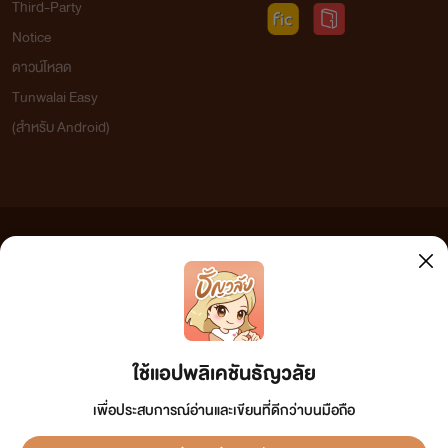
Third-Party
Notice
ดาวน์โหลด
Tunwalai Easy
(สำหรับ Android)
ข้อความที่ท่านได้อ่านจากเว็บไซต์นี้เกิดจากการเขียนโดยสาธารณชนและเผยแพร่โดยอัตโนมัติ ผู้ดูแล
เว็บไซต์แห่งนี้ไม่ได้เห็นด้วยและไม่ขอรับผิดชอบต่อข้อความใดๆ ทั้งสิ้น ดังนั้นผู้อ่านทุกท่านโปรดใช้
วิจารณญาณในการกลั่นกรองด้วยตนเอง และหากท่านพบข้อความใดๆ ที่ขัดต่อกฎหมายและศีลธรรม
กรุณาแจ้งมาที่ tunwalai@ookbee.com เพื่อทีมงานจะได้ดำเนินการในทันที ทั้งนี้ ทางเว็บไซต์ขอสงวน
ลิขสิทธิ์ตามพระราชบัญญัติลิขสิทธิ์ (ฉบับเพิ่มเติม) พ.ศ.2558
ใช้แอปพลิเคชันธัญวลัย
เพื่อประสบการณ์อ่านและเขียนที่ดีกว่าบนมือถือ