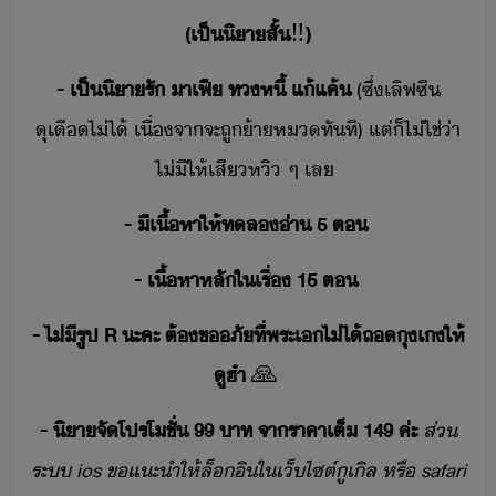
(​เป็​ิา​สั้
‼​️
)​
-​ ​เป็​ิา​รั​ ​าเฟี​ ​ทหี้​ ​แ้แค้
​(​ซึ่​เลิฟ​ซี​
ุเื​ไ่ไ้​ ​เื่จา​จะ​ถู​้า​ห​ทัที​)​ ​แต่​็​ไ่ใช่​่า​
ไ่ี​ให้​เสี​หิ​ ​ๆ​ ​เล​ ​
-​ ​ี​เื้หา​ให้​ทล​่า​ ​5​ ​ต​ ​
-​ ​เื้หาหลั​ใ​เรื่​ ​15​ ​ต​ ​
-​ ​ไ่ี​รูป​ ​R​ ​ะคะ​ ​ต้​ขภั​ที่​พระเ​ไ่ไ้​ถ​ุ​เ​ให้​
ูฮำ​
🙏
​
-​ ​ิา​จั​โปรโชั่​ ​99​ ​าท​ ​จา​ราคา​เต็​ ​149​ ​ค่ะ​
ส่​
ระ​ ​ios​ ​ข​แะำ​ให้​ล็ิ​ใ​เ็ไซต์​ูเิล​ ​หรื​ ​safari​