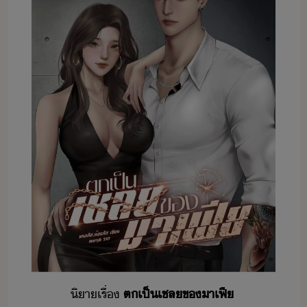
ิา​เรื่​
ตเป็​เชล​ข​าเฟี​ ​