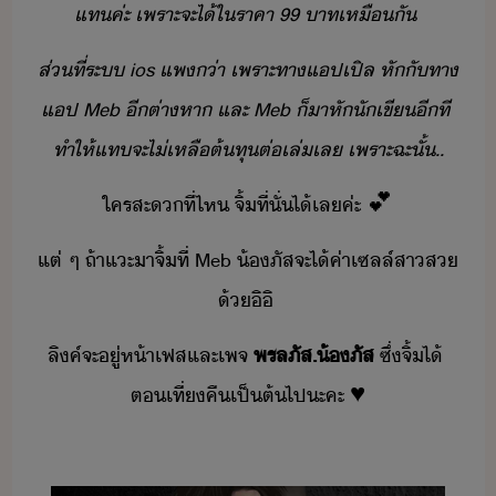
​แท​ค่ะ​ ​เพราะ​จะ​ไ้​ใ​ราคา​ ​99​ ​าท​เหืั​ ​
ส่​ที่​ระ​ ​ios​ ​แพ​่า​ ​เพราะ​ทา​แปเปิล​ ​หั​ั​ทา​
แป​ ​Meb​ ​ี​ต่าหา​ ​และ​ ​Meb​ ​็​า​หั​ัเขี​ีที​ ​
ทำให้​แทจะ​ไ่​เหลื​ต้ทุ​ต่​เล่​เล​ ​เพราะฉะั้​..
ใคร​สะ​ที่ไห​ ​จิ้​ที่ั่​ไ้​เล​ค่ะ​
💕
แต่​ ​ๆ​ ​ถ้า​แะ​า​จิ้​ที่​ ​Meb​ ​้​ภัส​จะ​ไ้​ค่า​เซลล์​สา​ส​
้​ิิ​ ​
ลิค์​จะ​ู่​ห้า​เฟส​และ​เพจ​
พรลภัส​.​้​ภัส​
ซึ่​จิ้​ไ้​ ​
ตเที่​คื​เป็ต้ไป​ะคะ​
♥​️