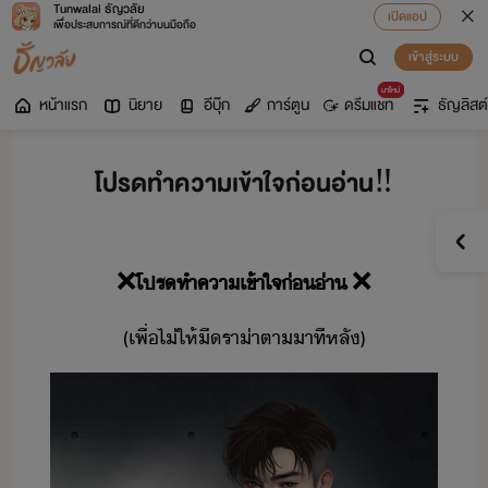
Tunwalai ธัญวลัย
เปิดแอป
เพื่อประสบการณ์ที่ดีกว่าบนมือถือ
เข้าสู่ระบบ
มาใหม่
หน้าแรก
นิยาย
อีบุ๊ก
การ์ตูน
ดรีมแชท
ธัญลิสต์
โปรดทำความเข้าใจก่อนอ่าน‼️
❌
โปร​ทำคาเข้าใจ​่​่า​
❌
(​เพื่​ไ่​ให้​ี​รา​่า​ตาา​ทีหลั​)​