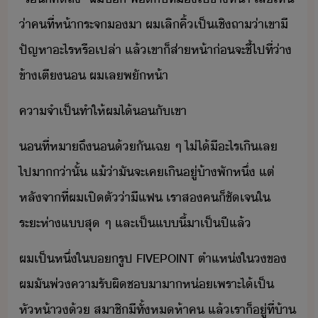
่า​คที​่​ห้า​ระจ​​า​ ​ผ​เลิ​คิ้​เป็​เชิ​ถา​่า​เขา​ี
ปัญหา​ะไร​หรืเปล่า​ ​แล้​เขา​็​ส่าห้า​่​จะ​ชี้​ไป​ที่่า​
ข้า​เตี​ ​ผ​เล​พัห้า
คาจำเป็​ทำให้​ผ​ไ้​​ั​เขา
​ที่หา​ถึ​​้ั​เฉ​ ​ๆ​ ​ไ่ไ้​ี​ะไร​เิเล​
ไปา​​่าั​้​ ​แ้่า​ั​จะ​เค​เิ​ู่​้า​พั​หึ่​ ​แต่​
หลัจาที่​ผ​เปิตั​่า​ี​แฟ​ ​เรา​ส​ค​็​ชัเจ​ใ​
ระะห่า​แ​สุ​ ​ๆ​ ​และ​เป็​แี้​า​เป็​ปี​แล้
ผ​เป็หึ่​ใ​​รูป​ ​FIVEPOINT​ ​ตำแห่​ใ​​ข​
ผ​ั​พ่​คารัผิช​าา​ห่​เพราะ​ไ้​เป็​
หัห้า​้​ ​สาชิ​ีทั​้​ห​ห้า​ค​ ​แล้​เรา​็​ู่​ที่​้า​