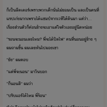
็​เป็​ลี​เร์​เพราะ​พ​เ็​ั่​ไ่​เป็​ ​และ​เป็​คที​่​
แรป​เ่​า​เพราะ​ไ้​แชป์​จา​เที​ใต้ิ​า​ ​แต่่า​…​
เรื่ส่ตั​็​ค่ข้าจะ​เาแต่ใจตัเ​ู่​ิห่
“​ร​จะ​​เล​ไห​?​ ​พี่​จะ​ไ้​ปิไฟ​”​ ​คที​่​​ู่​ข้า​ ​ๆ​ ​
ผ​ถา​ขึ้​ ​ผ​เล​หัไป​​เขา
“​ั​”​ ​ผ​ต
“​แต่​พี่​จะ​​”​ ​าิ​
“​็​​สิ​”​ ​ผ​่า
“​ปรั​แร์​ไ้​ไห​ ​พี่​ร้​”