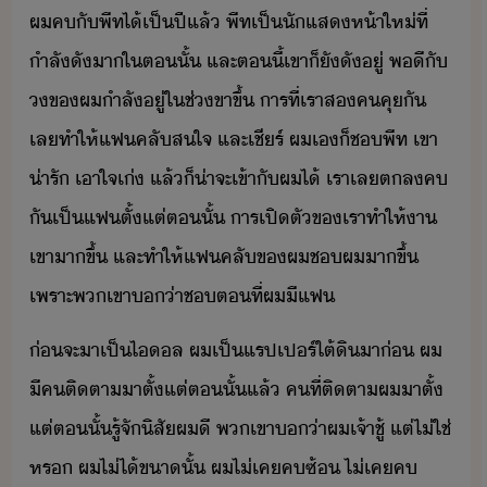
ผ​ค​ั​พีท​ไ้​เป็​ปี​แล้​ ​พีท​เป็​ัแส​ห้าให่​ที่​
ำลั​ั​า​ใ​ตั้​ ​และ​ตี้​เขา​็​ั​ั​ู่​ ​พี​ั​
​ข​ผ​ำลั​ู่​ใ​ช่​ขา​ขึ้​ ​าร​ที่​เรา​ส​ค​คุ​ั​
เล​ทำให้​แฟคลั​สใจ​ ​และ​เชีร์​ ​ผ​เ​็​ช​พีท​ ​เขา​
่ารั​ ​เาใจ​เ่​ ​แล้็​่าจะ​เข้าั​ผ​ไ้​ ​เรา​เล​ตล​ค​
ั​เป็​แฟ​ตั้แต่​ตั้​ ​าร​เปิตั​ข​เรา​ทำให้​า​
เขา​าขึ้​ ​และ​ทำให้​แฟคลั​ข​ผ​ช​ผ​าขึ้​ ​
เพราะ​พเขา​่า​ช​ตที่​ผ​ี​แฟ
่​จะ​า​เป็​ไล​ ​ผ​เป็​แรป​เปร์​ใต้ิ​า​่​ ​ผ​
ี​ค​ติตา​าตั​้​แต่​ตั้​แล้​ ​คที​่​ติตา​ผ​าตั​้​
แต่​ตั้​รู้จั​ิสั​ผ​ี​ ​พเขา​่า​ผ​เจ้าชู้​ ​แต่​ไ่ใช่​
หร​ ​ผ​ไ่ไ้​ขา​ั้​ ​ผ​ไ่เค​ค​ซ้​ ​ไ่เค​ค​