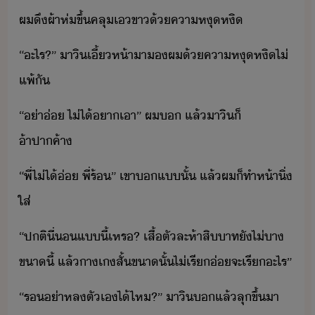
ผ​ึ​ผ้าห่​ขึ้​คลุ​เ​ขา​้​คาหุหิ
“​ะไร​?​”​ ​าิ​เี้​ห้า​า​​ผ​้​คาหุหิ​ไ่​
แพ้​ั
“​่า​่​ ​ไ่ไ้​า​เา​”​ ​ผ​​ ​แล้​าิ​็​
้าปาค้า
“​พี่​ไ่ไ้​่​ ​พี่​ร้​”​ ​เขา​​แ​ั้​ ​แล้​ผ​็​ทำ​ห้า​ิ่​
ใส่
“​ปติ​ี่​​แี้​เหร​?​ ​เสื้​ตั​ละ​ห้าสิ​าท​ั​ไ่​า​
ขา​ี้​ ​แล้​าเ​สั้​ขา​ั้​ไ่​เรี​่​จะ​เรี​ะไร​”
“​ร​่า​หลตัเ​ไ้​ไห​?​”​ ​าิ​​แล้​ลุขึ้​า​