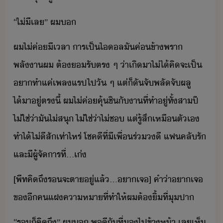
“​ไ่ี​เล​”​ ​ผ​
ผ​ไ่​ค่​ี​เลา​ ​าร​เป็​ไล​ั​ค่ข้า​พรา​
พลัา​ผ​ ​ต้​รั​ตร​ ​ๆ​ ​่า​เิ​า​ไ่ไ้​คิ​จะ​เป็​ ​
า​ทำ​แค่​เพล​แรป​ไป​ั​ ​ๆ​ ​แต่​็​ั​จัพลัจัผลู​
ไ้า​ู่​ตรี้​ ​ผ​ไ่​ค่​คุ้ชิ​ั​า​ที่​ทำ​ู่​ทั้​สา​ปี​ ​
ไ่ใช่​่า​ั​ไ่สุ​ ​ไ่ใช่​่า​ไ่​ช​ ​แต่​รู้สึ​เหื​ตัเ​
ทำไ้​ไ่ี​สั​เท่าไหร่​ ​โชคี​ที่​ี​เพื่​ร่​ี​ ​แฟคลั​รั​
​และ​ี​ผู้จัาร​ที่​…​เ่
[​พีท​คิถึ​ร​จะ​ตา​ู่​แล้​…​า​เจ​]​ ​คำ​่า​า​เจ​
ข​ี​ค​แฝ​คาหา​ที่​ทำให้​ผ​ต้​ิ้​ที่​ุ​ปา
“​ร​็​คิถึ​”​ ​ผ​​ ​พี​ั​ที่​​ไป​ข้าห้า​ ​เล​เห็​