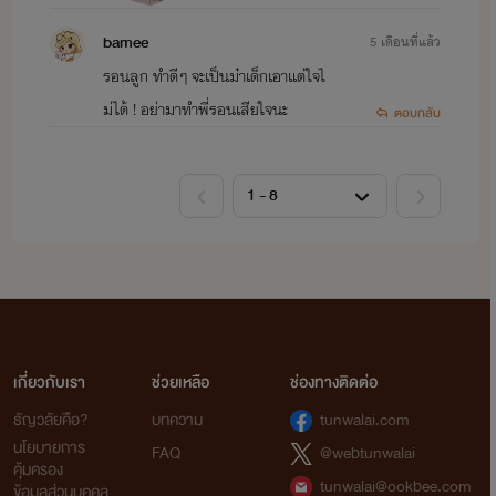
bamee
5 เดือนที่แล้ว
รอนลูก ทำดีๆ จะเป็นม๋าเด็กเอาแต่ใจไ
ม่ได้ ! อย่ามาทำพี่รอนเสียใจนะ
ตอบกลับ
เกี่ยวกับเรา
ช่วยเหลือ
ช่องทางติดต่อ
ธัญวลัยคือ?
บทความ
tunwalai.com
นโยบายการ
FAQ
@webtunwalai
คุ้มครอง
tunwalai@ookbee.com
ข้อมูลส่วนบุคคล