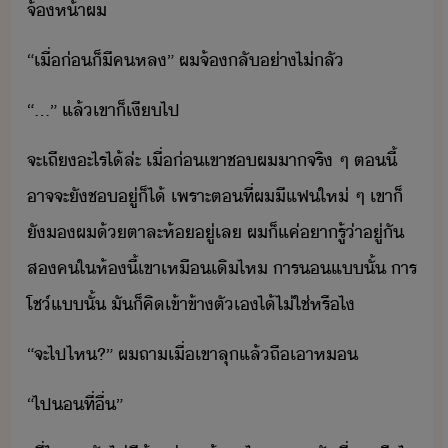
จ้ห้า​ผ
​“​เื่่​็​ี​ค​หล​”​ ​ผ​จ้​ลั​่า​ไ่​ลั
“​…​”​ ​แล้​เขา​็​เี​ไป
จะ​เถี​ะไร​ไ้​ล่ะ​ ​เื่่​เขา​ช​ผ​า​จริ​ ​ๆ​ ​ตี้​
าจจะ​ั​ช​ู่​็ไ้​ ​เพราะ​ตที่​ผ​ี​แฟ​ให่​ ​ๆ​ ​เขา​็​
ั​​ผ​้​ตาละห้​ู่​เล​ ​ผ​็​แค่​ารู้​่า​ู่​ั​
ส​คใ​ห้​ี้​เขา​เหืเิ​ไห​ ​าร​​แ​ั้​ ​าร​
โช์​แ​ั้​ ​ั​็​คิ​เข้าข้า​ตัเ​ไ้​ไ่ใช่​หรืไ
“​จะ​ไป​ไห​?​”​ ​ผ​ถา​เื่​เขา​ลุ​แล้​ถืเา​ห
“​ไป​​ที่ื่​”