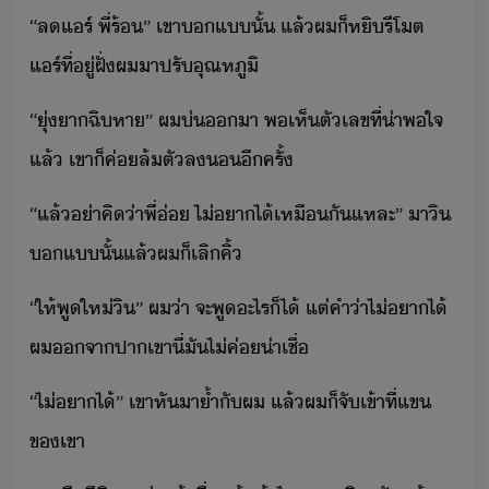
“​ล​แร์​ ​พี่​ร้​”​ ​เขา​​แ​ั้​ ​แล้​ผ​็​หิ​รี​โต​
แร์​ที่ู่​ฝั่​ผ​าป​รั​ุณหภูิ
“​ุ่า​ฉิหา​”​ ​ผ​่​า​ ​พ​เห็​ตัเลข​ที่​่าพใจ​
แล้​ ​เขา​็​ค่​ล้​ตั​ล​ีครั้
“​แล้​่า​คิ​่า​พี่​่​ ​ไ่​าไ้​เหืั​แหละ​”​ ​าิ​
​แ​ั้แล​้​ผ​็​เลิ​คิ้
“​ให้​พู​ให่​ิ​”​ ​ผ​่า​ ​จะ​พู​ะไร​็ไ้​ ​แต่​คำ​่า​ไ่​าไ้​
ผ​จา​ปา​เขา​ี่​ั​ไ่​ค่​่าเชื่
“​ไ่​าไ้​”​ ​เขา​หัา​้ำ​ั​ผ​ ​แล้​ผ​็​จั​เข้าที่​แข​
ข​เขา