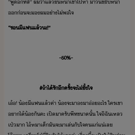
“​พู​ีที​สิ​”​ ​ผ​่า​แล้​ื่ห้า​เข้าไป​หา​ ​าิ​ขั​ห้า​
​่​จะ​​ผ​่า​ไ่พใจ
“​ร​ี​แฟ​แล้​ะ​!​”
-50​%​-
#​ถ้า​ไ้​รั​ีครั้​จะ​ไ่​ั้ใจ
เ้​!​ ​้​ี​แฟ​แล้​ค่า​ ​้​จะ​า​​า​่​ะไร​ ​ใคร​เขา​
าไ้​้​ั​คะ​ ​เปิ​าค​รั​พีท​ขา​ั้​ ​ใจ​ิฉั​เหล​
เป๋​า​ ​ไ้​หา​เ็​ั​จะ​า​เล่​ั​ใจ​คแ่​แ่​เล​ ​