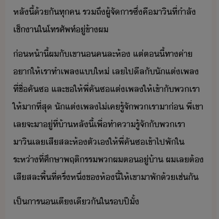
หลั​ี้​้ั​ทุค​ ​รถึ​ผู้จัาร​ซึ่​คื​าิ​ที่​ำลั​
เช็​า​ใ​โทรศัพท์​ู่​ข้า​ผ
่ห้าี้​ผ​ั​เขา​​คละ​ห้​ ​แต่​ตี้​ทา​ค่า​
า​ให้​เรา​ทำ​เพล​แ​ให่​ ​เล​ไป​ีล​ั​ัแต่เพล​
ที่​ชื่​คั​ซ​ ​และ​ขให้​พี่​คั​ซ​แต่เพล​ให้​เข้าั​พเรา​
ให้​า​ที่สุ​ ​ัแต่เพล​ไ่เค​รู้จั​พเรา​า​่​ ​พี่​เขา​
เล​จะ​า​ู่​ที่​้า​หลั​ี้​เพื่​ทำคารู้จั​ั​พเรา​ ​
าิ​เล​เสีสละ​ห้​ตัเ​ให้​พี่​คั​ซ​เข้าไป​พั​ใ​
ระห่า​ที่​ศึษา​พฤติรร​พผ​ต​ู่​้า​ ​ผ​เล​ต้​
เสีสละ​พื้ที่​ครึ่หึ่​ข​ห้​ี้​ให้​เขา​า​พั​้​เช่ั
เป็าร​​เตี​เีั​ใ​ร​ปี​ั้