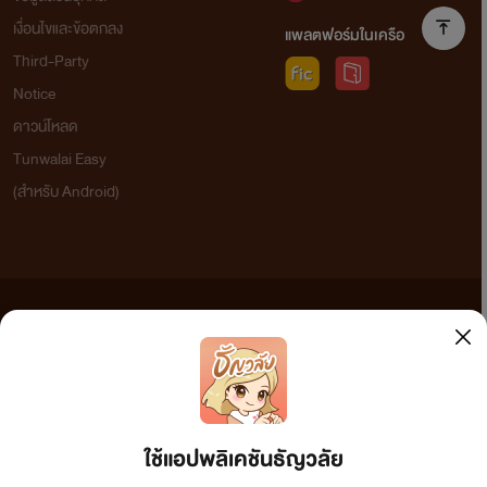
เงื่อนไขและข้อตกลง
แพลตฟอร์มในเครือ
Third-Party
Notice
ดาวน์โหลด
Tunwalai Easy
(สำหรับ Android)
ข้อความที่ท่านได้อ่านจากเว็บไซต์นี้เกิดจากการเขียนโดยสาธารณชนและเผยแพร่โดยอัตโนมัติ ผู้ดูแล
เว็บไซต์แห่งนี้ไม่ได้เห็นด้วยและไม่ขอรับผิดชอบต่อข้อความใดๆ ทั้งสิ้น ดังนั้นผู้อ่านทุกท่านโปรดใช้
วิจารณญาณในการกลั่นกรองด้วยตนเอง และหากท่านพบข้อความใดๆ ที่ขัดต่อกฎหมายและศีลธรรม
กรุณาแจ้งมาที่ tunwalai@ookbee.com เพื่อทีมงานจะได้ดำเนินการในทันที ทั้งนี้ ทางเว็บไซต์ขอสงวน
ลิขสิทธิ์ตามพระราชบัญญัติลิขสิทธิ์ (ฉบับเพิ่มเติม) พ.ศ.2558
ใช้แอปพลิเคชันธัญวลัย