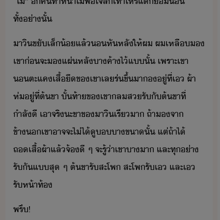
“​ไ่​”​ ​ี​ค​ทำ​ห้า​ไ่พใจ​สั​เท่าไหร่​แต่​็​​​
ทั้่าั้
าิ​ขั​เล็้​แล้​​หัหลั​ให้​ผ​ ​ผ​เหลื​
เขา​่​จะ​​แผ่​หลั​า​ค้า​ไ้​แ​ั้​ ​เพราะ​เขา​
ตะแค​เสื้ื​ข​เขา​เล​ร่​ขึ้​า​​ู่​ที่​เ​ ​ผ้า
ห่​ู่​ที่​ต้ขา​ ​ั้ท้า​ข​เขา​ล​ส​รั​ั​ต้ขา​ที่​
ำลัี​ ​เาจริ​ะ​ขา​ข​าิ​เรี​า​ ​ถ้า​​จา​
ข้า​เขา​าจจะ​ไ่ไ้​ู​า​ขา​ั้​ ​แต่​ถ้า​ไ้​
ถเสื้ผ้า​แล้​จ้​ี​ ​ๆ​ ​จะ​รู้​่า​เขา​า​า​ ​และ​ทุ่า​
รั​ั​แ​สุ​ ​ๆ​ ​ต้ขา​รั​สะโพ​ ​สะโพ​รั​เ​ ​และ​เ​
รัห้า​ท้
พรึ​!