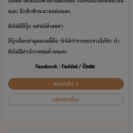
โ๊​ ​เตรี​โ๋​พี่​ิ​ัไ​้​เล​ค่ะ​ ​เรื่​ี้​จะ​เปิ​ให้​ชิ​่​
ะคะ​ ​ี​สัพั​จะ​า​ล​ต่ะ​คะ
ั​ไ่ี​ี​ุ๊​ ​แต่​ร​ไ้​เล​ค่า
ี​ุ๊​เรื่​ล่าสุ​ตี้​คื​ ​‘​ถ้า​ไ้​ำรา​จะ​ปรา​ให้​รั​’​ ​ถ้า​
ั​ไ่ี​ฝา​ไป​​ช​้​ะ​คะ
Facebook​ ​:​ ​Faddist​ ​/​ ​ป้ฝ
ตอนต่อไป
กลับหน้าเรื่อง