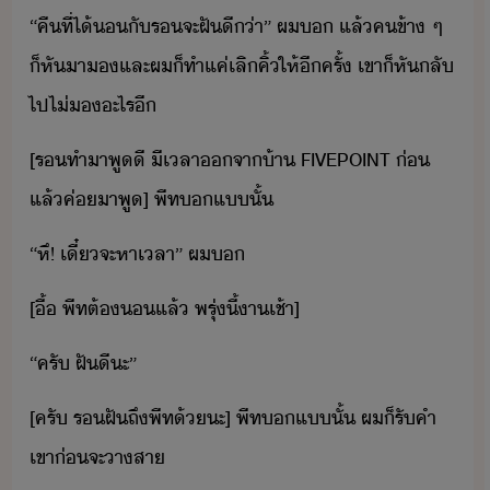
“​คื​ที่​ไ้​​ั​ร​จะ​ฝัี​่า​”​ ​ผ​​ ​แล้​ค​ข้า​ ​ๆ​ ​
็​หัา​​และ​ผ​็​ทำ​แค่​เลิ​คิ้​ให้​ีครั้​ ​เขา​็​หัลั​
ไป​ไ่​​ะไร​ี
[​ร​ทำ​า​พูี​ ​ี​เลา​จา​้า​ ​FIVEPOINT​ ​่​
แล้​ค่​า​พู​]​ ​พีท​​แ​ั้
“​หึ​!​ ​เี๋​จะ​หา​เลา​”​ ​ผ​
[​ื้​ ​พีท​ต้​​แล้​ ​พรุ่ี้​า​เช้า​]
“​ครั​ ​ฝัี​ะ​”
[​ครั​ ​ร​ฝั​ถึ​พีท​้​ะ​]​ ​พีท​​แ​ั้​ ​ผ​็​รัคำ​
เขา​่​จะ​าสา