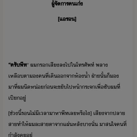
ผู้จัาร​คเ่
[​แร​]
“​ครั​พีท
”​ ​ผ​ร​เสี​ล​ไป​ใ​โทรศัพท์​ ​พลา​
เหลืตา​​คที​่​เิ​จา​ห้้ำ​ ​ฝ่า​ั้​็​​
าที​่​ผ​ิห่​่​จะ​ขั​ไป​ห้า​ระจ​เพื่​ซั​ผ​ที่​
เปี​ู่
[​ช่ี้​ร​ไ่ีเลา​าหา​พีท​เล​หรืไ​]​ ​เสี​จา​ปลา​
สา​ทำให้​ผ​ละสาตา​จา​แผ่​หลั​า​ั่​ ​าส​ใจ​คที​่​
ำลั​คุ​ู่