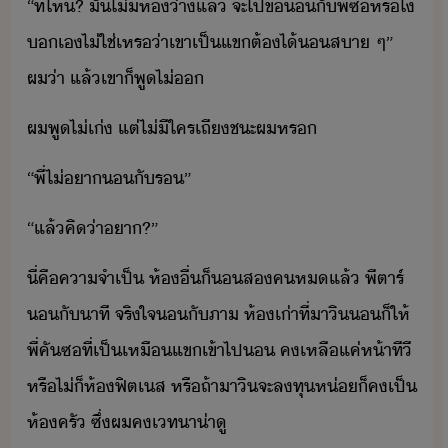
“​ที่ไห​?​ ​ั​ไ่ี​ห้​่า​แล้​ ​จะ​ไป​ข​ั​พี่​ซ​หรืไ​
​​เ​ไ่ใช่​เหร​่า​เขา​เป็​แข​ต้​ไ้​​สา​ ​ๆ​”​ ​
ผ​่า​ ​แล้​เขา​็​พูไ่
ผ​พู​ไ่เ่​ ​แต่​ไ่ีใคร​เถี​ชะ​ผ​หร
“​พี่​ไ่​า​​ั​ร​”
“​แล้​คิ​่า​า​?​”
ี่​คื​คาจำเป็​ ​ห้​ื่​็​​ส​ค​ห​แล้​ ​พี​ตาร์​
​ั​าที​ ​จริใจ​​ั​ภา​ ​ห้​เ่า​ที่า​ิ​​็​ให้​
พี่​คั​ซ​ที่​เป็​เหื​แข​เข้าไป​​ ​คเหลื​แค่​ห้า​ทีี​ ​
หรืไ่็​ห้​ฟิต​เส​ ​หรื​ถ้า​าิ​จะ​ลทุ​ห่​็​ค​เป็​
ห้ครั​ ​ซึ่​ผ​ค​เทา​่าู