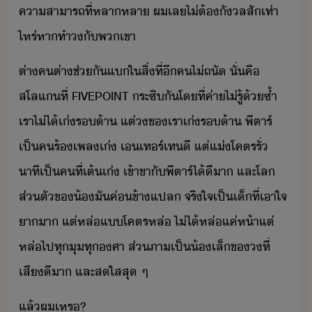
คาสาารถ​ที่​หลาหลา​ ​ผ​เล​ไ่ต้​ัล​สั​เท่า
ไหร่​หา​ทำ​​ั​พเขา
ต่า​ค​ต่า​ช่ั​แ​ใ​สิ่​ที่​ี​ค​ไ่​ถั​ ​ั่​คื​
สโลแ​ที่​ ​FIVEPOINT​ ​ระซิ​ั​โที่​ค่า​ไ่รู้​้ซ้ำ​ ​
เรา​ไ่ไ้​เ่​ร้า​ ​แต่​​ข​เรา​เ่​ร้า​ ​พี​ตาร์​
เป็​ค​ร้เพล​เ่​ ​เ​เทร์​เท​ี​ ​แต่​แ่​โคตร​รั่​ ​
าที​เป็​คที​่​เต้​เ่​ ​เข้าขา​ั​พี​ตาร์​ไ้ี​า​ ​และ​โล​
ส่ตั​ข​้​ั​ค่ข้า​แปล​ ​จริใจ​เป็​เ็​ที่​เาใจ​
า​า​ ​แต่​หล่​แ​โคตร​หล่​ ​ไ่ไ้​หล่​แค่​ห้า​แต่​
หล่​ไป​ทุ​ุ​ทุ​ศา​ ​ส่​ภา​เป็​้เล็​ข​​ที่​
เสีี​า​ ​และ​สใส​สุ​ ​ๆ
แล้​ผ​เหร​?