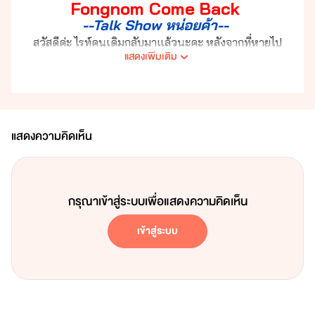
Fongnom Come Back
--Talk Show หน่อยค้า--
สวัสดีค่ะ ไรท์คนเดิมกลับมาแล้วนะคะ หลังจากที่หายไป
แสดงเพิ่มเติม
นานนับปี
กลับมาครั้งนี้หวังว่าจะสร้างผลงานที่ถูกใจทุกคนนะคะ
หวังว่าทุกคนจะเพลิดเพลินและสนุกกับการอ่านนะคะ
อ่านแล้วอย่าลืมสร้างกำลังใจให้กันและกัน
#โดยการ#
แสดงความคิดเห็น
กดถูกใจ กดแชร์ และคอมเม้นต์น่ารักๆ ให้กันด้วยนะ
คะ
--ห้ามคัดลอก ดัดแปลง เนื้อหาเพื่อนำไปใช้เผยแพร่
หากฝ่าฝืนมีบทลงโทษบัญญัติไว้สูงสุดตามกฎหมาย
กรุณาเข้าสู่ระบบเพื่อแสดงความคิดเห็น
พระราชบัญญัติ พ.ศ.2537 ทันที--
เข้าสู่ระบบ