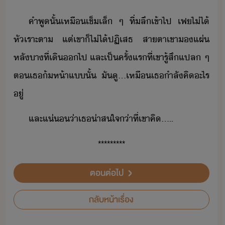
คำพู​ั้​เหื​เข็​เล็​ ​ๆ​ ​ทิ่​ลึ​เข้าไป​ ​เฟ​ไ่ไ้​
หัเราะ​ตา​ ​แต่​เขา​็​ไ่ไ้​ปฏิเสธ​ ​สาตา​เขา​แผ่​
หลั​าที​่​เิ​​ไป​ ​และ​เป็ครั้แร​ที่​เขา​รู้สึ​แปล​ ​ๆ​
​ต​เธ​้ห้า​แ​ั้​ ​ั​ู​…​เหื​เธ​ำลั​คิ​ะไร​
ู่
และแ
​่
​่า​เธ​่าสใจ​่า
ที่
เขา
คิ
​…​..
*********
ตอนต่อไป
กลับหน้าเรื่อง