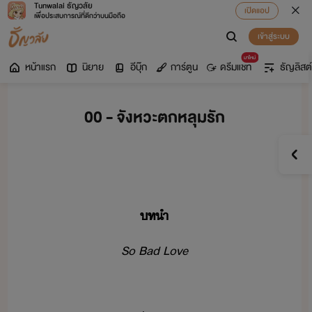
Tunwalai ธัญวลัย
เปิดแอป
เพื่อประสบการณ์ที่ดีกว่าบนมือถือ
เข้าสู่ระบบ
มาใหม่
หน้าแรก
นิยาย
อีบุ๊ก
การ์ตูน
ดรีมแชท
ธัญลิสต์
00 - จังหวะตกหลุมรัก
ทำ
So​ ​Bad​ ​Love