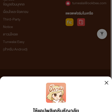
tunwalai@ookbee.com
ข้อมูลส่วนบุคคล
เงื่อนไขและข้อตกลง
แพลตฟอร์มในเครือ
Third-Party
Notice
ดาวน์โหลด
Tunwalai Easy
(สำหรับ Android)
ข้อความที่ท่านได้อ่านจากเว็บไซต์นี้เกิดจากการเขียนโดยสาธารณชนและเผยแพร่โดยอัตโนมัติ ผู้ดูแล
เว็บไซต์แห่งนี้ไม่ได้เห็นด้วยและไม่ขอรับผิดชอบต่อข้อความใดๆ ทั้งสิ้น ดังนั้นผู้อ่านทุกท่านโปรดใช้
วิจารณญาณในการกลั่นกรองด้วยตนเอง และหากท่านพบข้อความใดๆ ที่ขัดต่อกฎหมายและศีลธรรม
กรุณาแจ้งมาที่ tunwalai@ookbee.com เพื่อทีมงานจะได้ดำเนินการในทันที ทั้งนี้ ทางเว็บไซต์ขอสงวน
ลิขสิทธิ์ตามพระราชบัญญัติลิขสิทธิ์ (ฉบับเพิ่มเติม) พ.ศ.2558
ใช้แอปพลิเคชันธัญวลัย