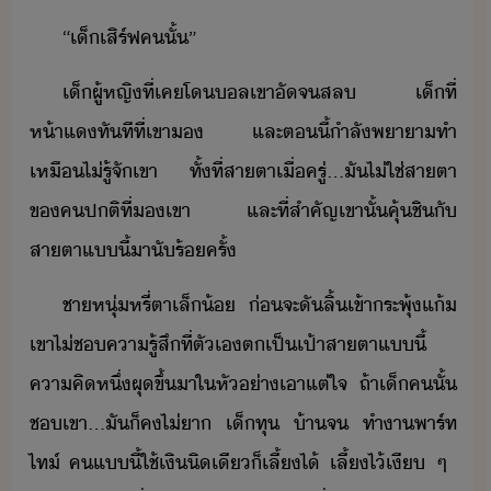
“​เ็เสิร์ฟ​ค​ั้​”
เ็ผู้หญิ​ที่​เค​โ​ล​เขา​ั​จ​สล​ ​เ็​ที่​
ห้าแ​ทัทีที่​เขา​ ​และ​ตี้​ำลั​พาา​ทำ​
เหื​ไ่รู้​จั​เขา​ ​ทั้ที่​สาตา​เื่​ครู่​…​ั​ไ่ใช่​สาตา​
ข​ค​ปติ​ที่​​เขา​ ​และ​ที่​สำคัญ​เขา​ั้​คุ้ชิ​ั​
สาตา​แี้​าั​ร้​ครั้
ชาหุ่​หรี่​ตา​เล็้​ ​่​จะ​ั​ลิ้​เข้า​ระพุ้แ้​
เขา​ไ่​ช​คารู้สึ​ที่​ตัเ​ตเป็​เป้าสาตา​แี้​
คาคิ​หึ่​ผุ​ขึ้​า​ใ​หั​่า​เาแต่ใจ​ ​ถ้า​เ็​ค​ั้​
ช​เขา​…​ั​็​ค​ไ่า​ ​เ็​ทุ​ ​้า​จ​ ​ทำา​พาร์ท
ไท์​ ​ค​แี้​ใช้​เิ​ิเี​็​เลี้​ไ้​ ​เลี้​ไ้​เี​ ​ๆ​ ​