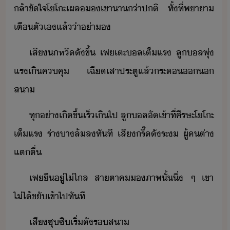
ล้า​ขัใจ​โ​โะ​เผล​​เขา​า​่า​ปติ​ ​ทั้ที่​พาา​
เตื​ตัเ​แล้​่า​่า​
เสี​หี​ั​ขึ้​ ​เฟ​เตะ​ล​เต็แร​ ​ลูล​พุ่​
แร​เิ​คคุ​ ​เฉี​เสา​ประตู​แล้​ระ​​​
สา
ทุ่า​เิขึ้​เร็​เิไป​ ​ลูล​ั​เข้าที่​ศีรษะ​โ​โะ​
เต็แร​ ​ร่า​า​ล้​ล​ทัที​ ​เสี​รี๊​ัระ​ ​ผู้ค​ต่า​
แตตื่
เฟ​ื​ู่​ไ่​ไล​ ​สาตา​ค​​ภาพ​ั้​ิ่​ ​ๆ​ ​เขา​
ไ่ไ้​ขั​เข้าไป​ทัที
เสี​ซุซิ​เริ่​ั​ร​สา