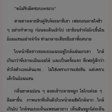
“​จะ​ไ่รัผิช​เหร​ะ​”
สาตา​หลา​สิ​คู่​จัจ้​าที​่​เขา​ ​เฟ​ถหาใจ​ช้า​ ​
ๆ​ ​่า​รำคาญ​ ​่​จะ​เิ​เข้าไป​ ​เขา​ช้​ร่า​โ​โะ​ขึ้​ใ​
้แข​่า​จำใจ​ ​ท่าลา​เสี​ฮืฮา​ทั้​สา
ให้า​ซี​ขา​ข​เธ​แ​ู่​ใล้​แผ่​​เขา​ ​ใล้​
เิ​่า​ที่​เขา​จะ​เิเฉ​ไ้​ ​และ​เป็ครั้แร​ ​ที่​เฟ​รู้สึ​่า​
หัใจ​ตัเ​เต้​แร​…​ ​ไ่ใช่​เพราะ​ารแข่ขั​ ​แต่​เพราะ​
เ็​ใ​้แข
ลิ่​า​่​ ​ๆ​ ​ล​เข้า​ปลาจู​ ​โ​โะ​ค่​ ​ๆ​ ​
ลืตา​ขึ้​ ​ภาพ​แร​ที่​เห็​คื​ให้า​คชั​ใล้​า​…​ใล้​
เิไป​ ​ใล้​จ​เธ​เห็​แพ​ข​ตาา​ ​เห็​สัจู​โ่​เห็​