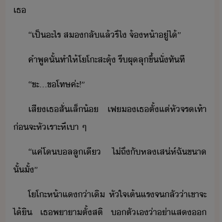
เธ
“​เป็​ะไร​ ​สลั​แล้​รึ​ไ​ ​จ้ห้า​ู่​ไ้​”
คำพู​ั้​ทำให้​โ​โะ​สะุ้​ ​รี​ผุ​ลุขึ้​ั่​ทัที
“​ขะ​…​ขโทษ​ค่ะ​!​”​
เสี​เธ​สั่​เล็้​ ​เฟ​​​เธ​ตั้แต่​หั​จร​เท้า​
่​จะ​หัเราะ​หึ​เา​ ​ๆ
“​แค่​โ​ล​ลู​เี​ ​ไ่​ถึั​หลเส่ห์​ฉั​ขา​
ั้​ั้​”
โ​โะ​ห้าแ​่า​เิ​ ​หัใจ​เต้​แร​จ​ลั​่า​เขา​จะ​
ไ้ิ​ ​เธ​พาา​ตั้สติ​ ​​ตัเ​่า​่า​แส​