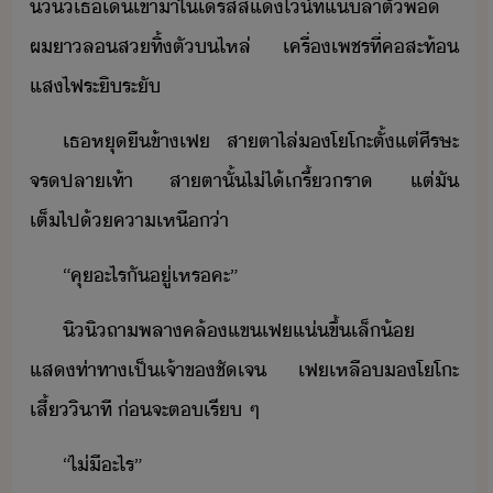
ิ​ิ​เธ​เิ​เข้าา​ใ​เรส​สีแ​ไ์​ที่​แ​ลำตั​พี​ ​
ผ​า​ล​ส​ทิ้ตั​​ไหล่​ ​เครื่​เพชร​ที่​คสะ​ท้​
แสไฟ​ระิระั
เธ​หุ​ื​ข้า​เฟ​ ​สาตา​ไล่​​โ​โะ​ตั้แต่​ศีรษะ​
จร​ปลาเท้า​ ​สาตา​ั้​ไ่ไ้​เรี้รา​ ​แต่​ั​
เต็ไป้​คาเหื่า
“​คุ​ะไร​ั​ู่​เหร​คะ​”​
ิ​ิ​ถา​พลา​คล้​แข​เฟ​แ่​ขึ้​เล็้​ ​
แสท่าทา​เป็เจ้าข​ชัเจ​ ​เฟ​เหลื​โ​โะ​
เสี้​ิาที​ ​่​จะ​ต​เรี​ ​ๆ
“​ไ่ี​ะไร​”