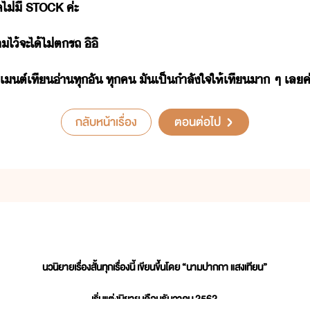
​ไ่ี​ ​STOCK​ ​ค่ะ
ไ้​จะ​ไ้​ไ่​ตรถ​ ​ิิ
์​เที​่า​ทุ​ั​ ​ทุค​ ​ั​เป็ำลั​ใจ​ให้​เที​า​ ​ๆ​ ​เล​ค่
กลับหน้าเรื่อง
ตอนต่อไป
นวนิยายเรื่องสั้นทุกเรื่องนี้ เขียนขึ้นโดย “นามปากกา แสงเทียน”
เริ่มแต่งนิยาย เดือนธันวาคม 2562