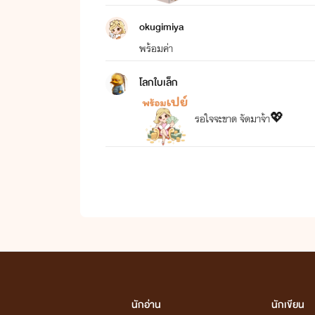
okugimiya
พร้อมค่า
โลกใบเล็ก
รอใจจะขาด จัดมาจ้า💖
นักอ่าน
นักเขียน