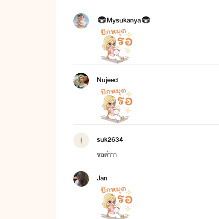
🧁Mysukanya🧁
Nujeed
suk2634
รอค่าาา
Jan