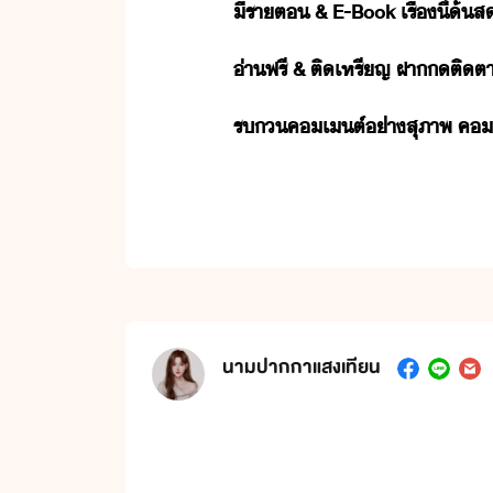
ี​รา​ต​ ​&​ ​E-Book​ ​เรื่​ี้​้​ส
่า​ฟรี​ ​&​ ​ติ​เหรีญ​ ​ฝา​​ติตา​
ร​ค​เต์​่า​สุภาพ​ ​ค​เต
นามปากกาแสงเทียน