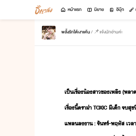
หน้าแรก
นิยาย
อีบุ๊ก
พลั้งรักใต้เงาแค้น
/ 📌แจ้งนักอ่านค่ะ
เป็เรื่​้สา​ข​เพลิ​ ​(​พลา​ร
เรื่​ี้​รา่า​ ​TOXIC​ ​ี​เ็​ ​จ​สุข
แพล​ล​า​ ​:​ ​จัทร์​-​พฤหัส​ ​เลา​ ​2