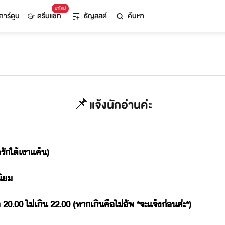
มาใหม่
การ์ตูน
ดรีมแชท
ธัญลิสต์
ค้นหา
📌แจ้งนักอ่านค่ะ
ั​ใต้​เา​แค้​)
​ิ
0.00​ ​ไ่​เิ​ ​22.00​ ​(​หา​เิ​คื​ไ่​ัพ​ ​*​จะแจ้​่​ค่ะ​*)