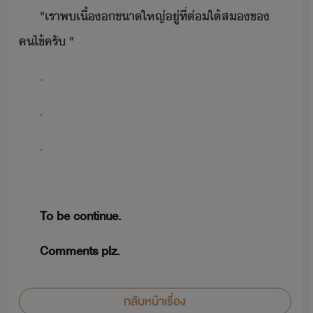
"​เรา​พ​เื้​ขาใหญ่​ู่​ที่​ต่ใต้ส​ข​
คไข้​ครั​ ​"
.
.
.
To​ ​be​ ​continue.
Comments​ ​plz.
กลับหน้าเรื่อง