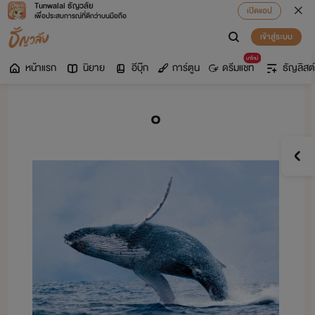
Tunwalai ธัญวลัย
เปิดแอป
เพื่อประสบการณ์ที่ดีกว่าบนมือถือ
เข้าสู่ระบบ
มาใหม่
หน้าแรก
นิยาย
อีบุ๊ก
การ์ตูน
ดรีมแชท
ธัญลิสต์
๐