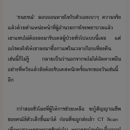
'​ธธรณ์​'​ ​ล​ถหาใจ​ั​ตัเ​เา​ๆ​ ​คาจริ​
แล้้​ตำแห่ห้าที่​ผู้ำาร​โรพาาล​แล้​ ​
เขา​แท​ไ่ต้​ลา​รั​เคส​ผู้ป่​ทั่ไป​แี้​เล​ ​แต่​
ะไร​ลใจ​ให้​เขา​ลา​ซื้​าแฟ​ใ​เลา​เื​เที่คื​
เช่ี้​็​ไ่รู้​ ​ลาเป็​่า​​จา​จะ​ไ่ไ้​ั​คาเฟี​
่าที่​หั​แล้ั​ต้​รั​เคส​หั​ครั้แร​ข​ั​เช่ี้​
ี
่า​ส​ชั่โ​ที่​ผู้ให้​าร​ช่เหลื​ ​จะ​ู้​สัญญาณ​ชีพ​
ข​คไข้​ตัเล็​ขึ้​า​ไ้​ ​่ที่จะ​ถู​ส่​เข้า​ ​CT​ ​Scan​ ​
เพื่​หา​สาเหตุ​ข​ารชั​ต่ไป​ ​ห​ธรณ์​สะั​เสื้​า์​