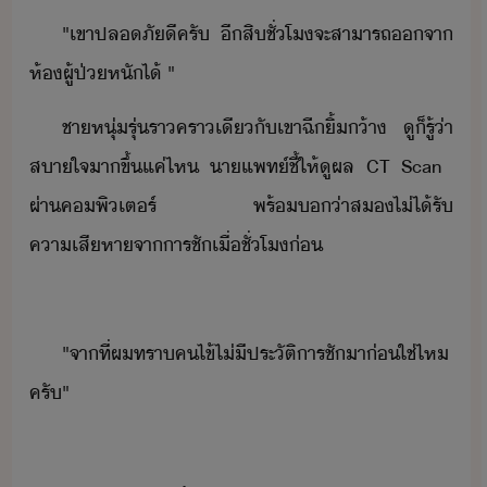
"​เขา​ปลภั​ี​ครั​ ​ ​ี​สิ​ชั่โ​จะ​สาารถ​จา​
ห้​ผู้ป่​หั​ไ้​ ​"
ชาหุ่​รุ่​รา​ครา​เี​ั​เขา​ฉี​ิ้​้า​ ​ู​็​รู้​่า​
สาใจ​าขึ้​แค่ไห​ ​าแพท์​ชี้​ให้​ู​ผล​ ​CT​ ​Scan​ ​
ผ่า​คพิเตร์​ ​พร้​่า​ส​ไ่ไ้​รั​
คาเสีหา​จา​ารชั​เื่​ชั่โ​่
"​จา​ที่​ผ​ทรา​คไข้​ไ่ี​ประัติาร​ชั​า​่​ใช่ไห​
ครั​"