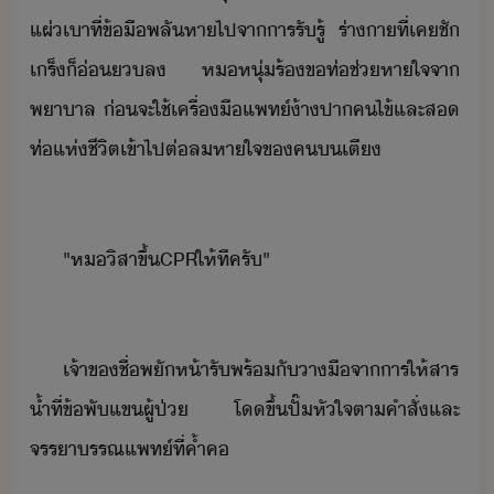
แผ่เา​ที่​ข้ื​พลั​หา​ไป​จา​ารรัรู้​ ​ร่าา​ที่​เค​ชั​
เร็​็​่​​ล​ ​ห​หุ่​ร้ข​ท่​ช่​หาใจ​จา​
พาาล​ ​่​จะ​ใช้​เครื่ืแพท์​้า​ปา​คไข้​และ​ส​
ท่​แห่​ชีิต​เข้าไป​ต่​ลหาใจ​ข​ค​​เตี
"​ห​ิสา​ขึ้​CPR​ให้​ที​ครั​"
เจ้าข​ชื่​พัห้า​รัพร​้​​ั​าื​จา​าร​ให้​สาร​
้ำ​ที่​ข้พั​แข​ผู้ป่​ ​โ​ขึ้​ปั๊​หัใจ​ตาคำสั่​และ​
จรรารรณ​แพท์​ที่​ค้ำค