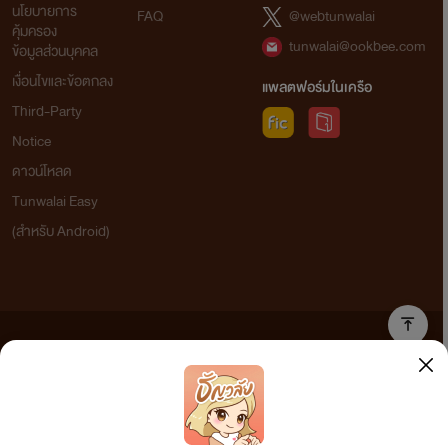
นโยบายการ
FAQ
@webtunwalai
คุ้มครอง
tunwalai@ookbee.com
ข้อมูลส่วนบุคคล
เงื่อนไขและข้อตกลง
แพลตฟอร์มในเครือ
Third-Party
Notice
ดาวน์โหลด
Tunwalai Easy
(สำหรับ Android)
ข้อความที่ท่านได้อ่านจากเว็บไซต์นี้เกิดจากการเขียนโดยสาธารณชนและเผยแพร่โดยอัตโนมัติ ผู้ดูแล
เว็บไซต์แห่งนี้ไม่ได้เห็นด้วยและไม่ขอรับผิดชอบต่อข้อความใดๆ ทั้งสิ้น ดังนั้นผู้อ่านทุกท่านโปรดใช้
วิจารณญาณในการกลั่นกรองด้วยตนเอง และหากท่านพบข้อความใดๆ ที่ขัดต่อกฎหมายและศีลธรรม
กรุณาแจ้งมาที่ tunwalai@ookbee.com เพื่อทีมงานจะได้ดำเนินการในทันที ทั้งนี้ ทางเว็บไซต์ขอสงวน
ลิขสิทธิ์ตามพระราชบัญญัติลิขสิทธิ์ (ฉบับเพิ่มเติม) พ.ศ.2558