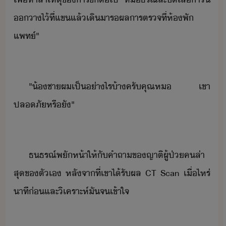
​า​ไ้​ที่​แข​แล้​เิ​าร​ผล​าร​ตรจ​ที่​ห้พั​
แพท์​"
"​้ชา​ผ​เป็​่าไร้า​ครั​คุณห​ ​เขา​
ปลภั​หรืั​"
ธธรณ์​พัห้า​ให้​ั​คำถา​ข​ญาติ​ผู้ป่​ค​ล่า
สุ​ข​ตัเ​ ​หลัจาที่​เขา​ไ้รั​ผล​ ​CT​ ​Scan​ ​เื่ไหร่​
าที​่​และ​ิเคราะห์​ั​จ​เข้าใจ