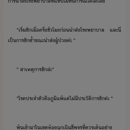
ารำ​ส่​โรพาาล​ที่​แท​ไ่ทัารณ​์​ใ​ใ​เล
"​เริ่​ชั​เื่​ครึ่​ชั่โ​่​ำ​ส่​โรพาาล​ ​และ​ี่​
เป็าร​ชั​ซ้ำ​ขณะ​ำ​ส่​ผู้ป่​ค่ะ​ ​"
"​ ​สาเหตุ​ารชั​ล่ะ​"
"​โรคประจำตั​คื​ภูิแพ้​แต่​ไ่ี​ประัติาร​ชั​ค่ะ​ ​"
พ้​เข้าา​ใ​เขต​ห้​ฉุเฉิ​ชีพจร​ที่​คร​เต้​่า​