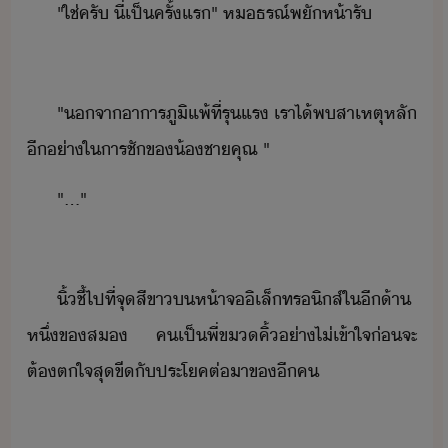
"​ใช่​ครั​ ​ี่​เป็ครั้แร​"​ ​ห​ธรณ์​พัห้า​รั
"​จา​าาร​ภูิแพ้​ที่​รุแร​ ​เรา​ไ้​พ​สาเหตุ​หลั​
ี​่า​ใ​ารชั​ข​้ชา​คุณ​ ​"
"​...​"
ิ้ชี้​ไป​ที่​จุ​สีขา​​ห้าจ​ิเล็ทริส์​ใ​ี​้า​
หึ่​ข​ส​ ​ค​เป็​พี่​ขคิ้​่า​ไ่เข้าใจ​่​จะ​
ต้​ตใจ​สุขี​ั​ประโค​ต่า​ข​ี​ค