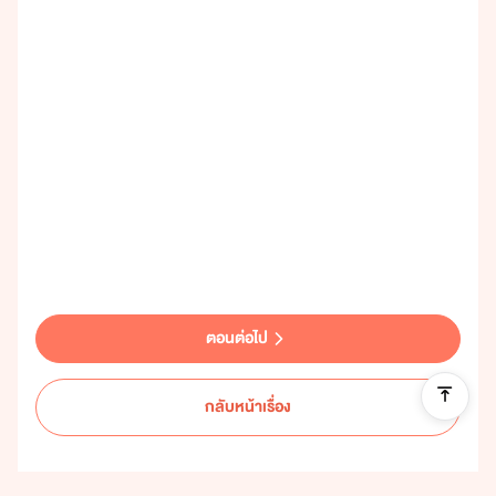
ตอนต่อไป
กลับหน้าเรื่อง