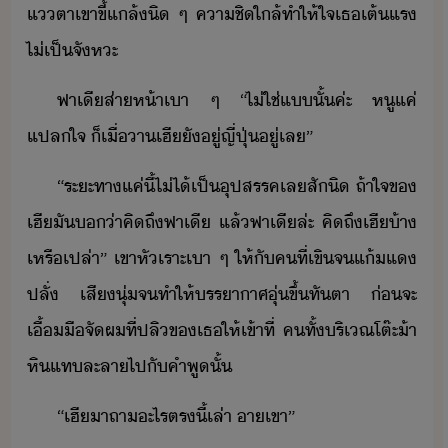
แตา​เขา​ขี้​แล้​ิ​ ​ๆ​ ​คา​ชิ​ใล้​ทำให้​ใจ​เธ​เต้​แร​
ไ่​เป็จัหะ
​ฟา​เีส​่า​ห้า​เา​ ​ๆ​ ​“​ไ่ใช่​แ​ั้​ค่ะ​ ​หู​แค่​
แปลใจ​ ​็​เื่า​เฮี​ัู่​ญี่ปุ่​ู่​เล​”​
​“​ระะทา​แค่ี้​ไ่ไ้​เป็​ุปสรรค​เล​สัิ​ ​ถ้า​ใจ​ข​
เฮีั​​​่า​คิถึ​ฟา​เี​ ​แล้​ฟา​เี​ล่ะ​ ​คิถึ​เฮี​้า​
เห​รื​เปล่า​”​ ​เขา​หัเราะ​เา​ ​ๆ​ ​ให้​ั​คที​่​เขิ​จ​แ้​แ​
ปลั่​ ​เสี​ุ่​จ​ทำให้​รราาศ​ุ่​ขึ้​ทัตา​ ​่​จะ​
เื้ื​จั​ผ​ที่​ปลิ​ข​เธ​ให้​เข้าที่​ ​ค​ทั้​ริเณ​โต๊ะ​้า​
หิ​แท​ละลา​ไป​ั​คำพู​ั้
​“​เฮีา​ถา​ะไร​ตรี้​เล่า​ ​า​เขา​”