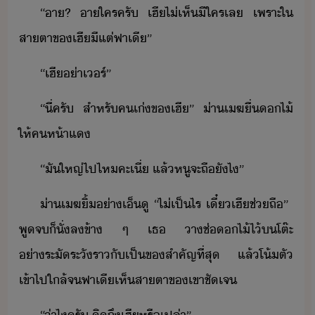
​“​า​?​ ​า​ใคร​ครั​ ​เฮี​ไ่เห็​ี​ใคร​เล​ ​เพราะ​ใ​
สาตา​ข​เฮีี​แต่​ฟา​เี​”​
​“​เฮี​่า​เร์​”​
​“​ี่​ครั​ ​สำหรั​คเ่​ข​เฮี​”​ ​่า​เฆ​ื่​ไ้​
ให้​ค​ห้าแ
​“​ั​ใหญ่​ไป​ไห​คะเี​่​ ​แล้​หู​จะ​ถื​ัไ​”​
​่า​เฆ​ิ้​่า​เ็ู​ ​“​ไ่เป็ไร​ ​เี๋​เฮี​ช่​ถื​”​ ​
พู​จ​็​ั่ล​ข้า​ ​ๆ​ ​เธ​ ​า​ช่ไ้​ไ้​​โต๊ะ​
่าระัระั​ราั​เป็​ข​สำคัญ​ที่สุ​ ​แล้​โ้ตั​
เข้าไป​ใล้​จ​ฟา​เี​เห็​สาตา​ข​เขา​ชัเจ