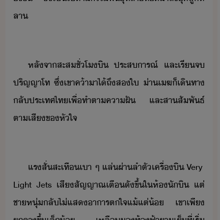
ลา
​
​หลัจา​สะส​ชั่โิ​ ​ประสารณ์​ ​และ​เรีจ​
ปริญญาโท​ ​ซึ่​เขา​ค้า​า​ไ้​ถึ​ส​ใ​ ​่า​เฆ​็​เิทา​
ลั​ประเทศไท​เพื่​ทำตา​คาฝั​ ​และ​สา​สัพัธ์​
ตา​เสี​ข​หัใจ​
​
​แร​สั่สะเทื​เา​ ​ๆ​ ​แล่​ผ่า​ลำตั​เครื่ิ​ ​Very​ ​
Light​ ​Jets​ ​เสี​สัญญาณ​เตื​ั​ขึ้​ใ​ห้​ัิ​ ​แต่​
ชาหุ่​ลั​ไ่​แสาาร​ตใจ​แ้แต่้​ ​เขา​เพี​