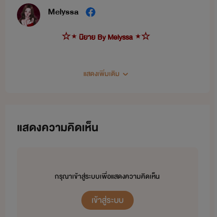
Melyssa
☆⋆ นิยาย By Melyssa ⋆☆
แสดงเพิ่มเติม
นิยายที่จบแล้ว
นนท์ & ลิสา >>>
รักอาจารย์...อีกครั้ง
แสดงความคิดเห็น
นที & จัสมิน >>>
ล่ารักวิศวะร้าย
ซีรี่ส์รักร้าย
กรุณาเข้าสู่ระบบเพื่อแสดงความคิดเห็น
แทน & พาย >>>
รักร้าย มาเฟียลูกติด
เดย์ & ยูมิ >>>
รักร้าย บอดี้การ์ดมาเฟีย
เข้าสู่ระบบ