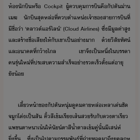
ห้​ัิ​หรื​ ​Cockpit​ ​ผู้คคุ​าริ​คื​ัปตั​่า​
เฆ​ ​ัิ​สุ​หล่​ที่​ค​ตำแห่​เจ้าข​สาาริ​ที่​
ีชื่​่า​ ​‘​คลา​์​แร์ไล์​’​ ​(​Cloud​ ​Airlines)​ ​ซึ่​ีูล​ค่า​สู​
และ​สร้าชื่เสี​ให้​ั​เขา​เป็่าา​ ​้​ิสัทัศ์​
และ​าคต​ที่​้าไล​ ​เขา​จึ​เป็หึ่​ใ​รรา​
ครุ่ให่​ที่​ประสคาสำเร็จ​่ารเร็​ตั้แต่​าุ​
ั้​
​
​เสี้​ห้า​ข​ัปตั​หุ่​ู​คคา​หล่เหลา​เ่ชั​ ​
จูโ่​เป็​สั​ ​คิ้​สีเข้​เรี​เส้​ส​รั​ั​ตา​เรี​ ​
แพ​ข​ตา​หา​เ้​ให้​ั์ตา​สี้ำตาล​เข้​คู่​ั้​ีเส่ห์​
ิ่ขึ้​ ​ซึ่​เป็ไปตา​รรพัธุ์​ที่​ถ่าท​าถึ​ุคลู​ห​