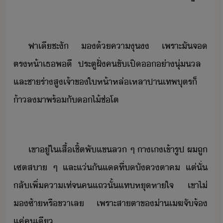
​
​ฟา​เี​ชะั​ ​​้​คา​ุ​ ​เพราะ​ั​จ​
ตรห้า​เธ​พี​ ​ประตู​ฝั่​คขั​เปิ​​่า​ุ่ล​ ​
และ​ชา​ร่า​สู​เจ้าข​ให้า​หล่เหลา​ปาเทพ​ุตร​็​
้า​ลา​พร้ั​ไ้​ช่​โต
​
​เขา​ู่​ใ​เสื้เชิ้ต​พั​แข​ล​ ​ๆ​ ​าเ​เข้ารูป​ ​ผ​ถู​
เซต​สา​ ​ๆ​ ​และ​แ่ัแ​ที่​ั​ตา​ค​ ​แต่​ั่​
ลั​เพิ่​คาเท่​จ​ค​แถ​ั้​แท​หุ​หาใจ​ ​เขา​ไ่​
​ซ้า​หรื​ขา​เล​ ​เพราะ​สาตา​ข​่า​เฆ​จัจ้​
แค่​คเี​