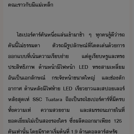
คณะ​ราั​ี​แ่เหล็​
​
​ไฮเปร์​คาร์​คั​หึ่​แล่​เข้าา​ช้า​ ​ๆ​ ​ทุค​รู้ี​่า​รถ​
คั​ี้​ไ่ธรรา​ ​ตั​รถ​ี​รูปลัษณ์​ที่​โเ่​้​าร​
แ​ที่​เ้​คาเรี่า​ ​แต่​ู​เรี​หรู​และ​ทร​
ประสิทธิภาพ​ ​้าห้า​ี​ไฟห้า​ ​LED​ ​ทร​สาเหลี่​
ัเป็​เลัษณ์​ ​ระจั​ห้า​ขาใหญ่​ ​และ​ช่​ั​
าาศ​ ​้าหลั​ี​ไฟท้า​ ​LED​ ​เรี​า​และส​ป​เลร์​
หลั​สุ​เท่​ ​SSC​ ​Tuatara​ ​ถืเป็​รถ​ไฮเปร์​คาร์​ที่​ี​คร​
ทั้​คาเท่​ ​คาสา​ ​และ​สรรถะ​ภาใ​ที่​
เี่​ไ่​เป็​ส​ร​ใคร​ ​ซึ่​ผลิต​า​เพี​ ​125​ ​
คั​เท่าั้​ ​โ​ีราคา​เริ่ต้​ที่​ ​1.9​ ​ล้า​ลลาร์​สหรัฐ