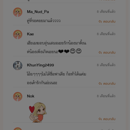
รัก & โชน >>>
ฝากใจจนได้รัก
Ma_Nud_Pa
8 เดือนที่แล้ว
คู่ที่รอคอยมาแล้วววว
คริสต์ & เพลง >>>
รักเดียวของโดโนแวน
ตอบกลับ
หมอก & ช่อแก้ว >>>
รักที่เป็นม่านหมอก
Kae
8 เดือนที่แล้ว
ปลี & ทับทิม >>>
คนโปรดของพบตะวัน
เฮียเมฆอบอุ่นเสมอเยยรักน้องมาตั้งแ
กะเพรา & ปลาซิว >>>
ลวงรักรสไวน์
ต่น้องเพิ่งเกิดเยยนะ❤️❤️😍😍
ตอบกลับ
เดวา & ดาร์เรน >>>
เก็บรักมาเฟียร้าย
KhunYing2499
8 เดือนที่แล้ว
เหนือ & เภา >>>
คนสุดท้ายของเหนือเมฆ
โอ้ยๆๆๆๆไม่ได้ชื่อฟาเดีย ก้อทำได้แค่ม
เอิงเอย & เวย์ >>>
ป่วนหัวใจเจ้านายที่รัก
องเค้ารักกันอ่ะเนอะ
ตอบกลับ
ไออุ่น & สายป่าน >>>
เลขาสายป่วน กวนรักท่านประธาน
Nok
8 เดือนที่แล้ว
อัญชัน & โป้ง >>>
คุณหนูป่วนรักหนุ่มบ้านนา
ฝน & ราม >>>
Rain Over Me ติดฝน
ตอบกลับ