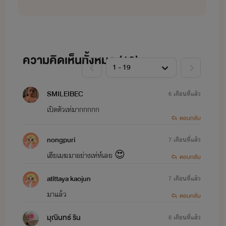
...รักร้าย รุ่นลูก...
อาชิ & ชะเอม >>>
รักร้าย ลูกชายมาเฟีย 《อาชิ...My Hero》
เอริณ & ภู >>>
รักร้าย ลูกสาวมาเฟีย 《เอริน...รักฝังใจ》
ความคิดเห็นทั้งหมด (
19
)
เอวา & เดล >>>
รักร้าย ลูกสาวมาเฟีย 《เอวา...ยัยเลสเบี้ยนตัวร้าย》
อธิ & ไนท์ >>>
รักร้าย ลูกชายมาเฟีย 《อธิ...แกล้งรัก》
SMILEIBEC
6 เดือนที่แล้ว
เปิดตัวเท่มากกกกก
...รักร้าย รุ่นหลาน...
ตอบกลับ
บัว & ธาม >>>
You're my lover. ผู้ชายคนนี้เป็นของฉัน
nongpuri
7 เดือนที่แล้ว
ภิณ & รัณย์ >>>
You're my baby. ตื้อรักลุงจอมโหด
เฮียเมฆมาอย่างเท่ห์เลย 😍
ตอบกลับ
ฟ้าใส & ธันน์ >>>
You're my other half. คุณหมอจอมโหดของฉัน
atittaya kaojun
7 เดือนที่แล้ว
นีรา & เรน >>>
You're my sweetie. สุดที่รักของฉันคนเดียว
มาแล้ว
ตอบกลับ
นารา & โซน, อลิน & เทรย์ >>>
Love of four lovers คนสุดท้ายที่เธอคิดถึง
มุณินทธ์ ริน
8 เดือนที่แล้ว
ปุณณ์ & นาว >>>
เผด็จรัก คุณแม่จำเป็น