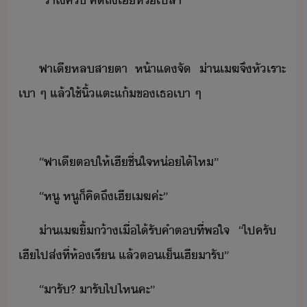
​“​่า​ไ​ครั​ ​คิถึ​เฮี​หรืเปล่า​”​
​
​ฟา​เี​หลสาตา​ ​ห้าแ​จั​ ​่า​เฆ​จึ​หัเราะ​
เา​ ​ๆ​ ​แล้​ใช้​ิ้​แตะ​แ้​ข​เธ​เา​ ​ๆ​
​
​“​ฟา​เี​ต​ให้​เฮี​ชื่ใจ​ห่​ไ้​ไห​”​
​“​หู​ ​หู​็​คิถึ​เฮี​เฆ​ค่ะ​”​
​่า​เฆ​ิ้​้า​เื่​ไ้รั​คำต​ที่​พใจ​ ​“​ไป​ครั​ ​
เฮี​ไป​ส่​ที่​ห้เรี​ ​แล้​ตเ็​เฮีา​รั​”
​“​ารั​?​ ​ารั​ไป​ไห​คะ​”