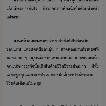
​่า​เฆ​ถ​หูฟั​า​ล​ช้า​ ​ๆ​ ​แล้​ลุขึ้​สะพา​เสื้​
แจ​็​เ็ต​่าั่ใจ​ ​้า​จา​ห้​ัิ​้​ท่ท่า​
ส่าา
​
​ลา​ห้า​คณะ​ข​หาิทาลั​ชื่ั​ใ​จัหั​
ขแ่​ ​แสแ​สี่​ุ่​ ​ๆ​ ​สาส่​ผ่า​้​เฆ​ที่​
ล​เื่​ ​ๆ​ ​ู่​​ท้ฟ้า​เหื​ภาคีสา​ ​ริเณ​ห้า​
คณะริหาร​ธุริจ​ั้​เต็ไป้​ชีิตชีา​่าา​ ​ีทั​้​
เสีพู​คุ​และ​เสีหัเราะ​ข​ัศึษา​ปี​หึ่​หลา​
ชีิต​ั​เซ็แซ่​ไ่​หุ
​