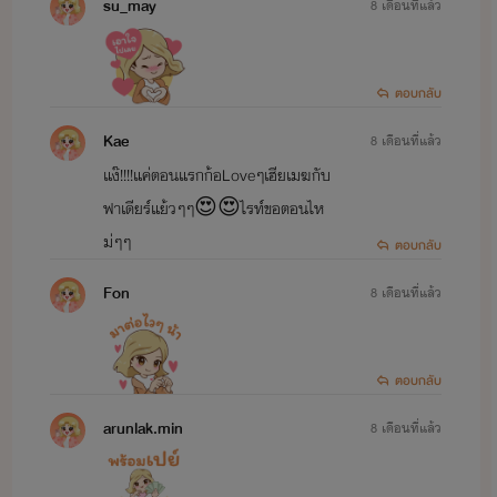
su_may
8 เดือนที่แล้ว
...รักร้าย รุ่นลื่อ...
เดนิส & โฮป >>>
แพ้ทางรักสาววิศวะ
ตอบกลับ
Tunwalai Exclusive SS2
Kae
8 เดือนที่แล้ว
คราม
& ระริน >>>
คลื่นรักใต้ผืนน้ำ
แง๊!!!!แค่ตอนแรกก้อLoveๆเฮียเมฆกับ
ฟาเดียร์แย้วๆๆ😍😍ไรท์ขอตอนไห
ม่ๆๆ
ขอขอบคุณทุกกำลังใจ และการสนับสนุนนะคะ
ตอบกลับ
Fon
8 เดือนที่แล้ว
เริ่มเขียนนิยาย 4 กรกฏาคม 2562
ตอบกลับ
arunlak.min
8 เดือนที่แล้ว