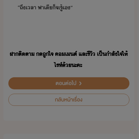
​“​ถึ​เลา​ ​ฟา​เี​็​จะ​รู้​เ​”​
ฝา​ติตา​ ​​ถูใจ​ ​ค​เต์​ ​และ​รี​ิ​ ​เป็ำลั​ใจ​ให้​
ไรท์​้​ะคะ
ตอนต่อไป
กลับหน้าเรื่อง