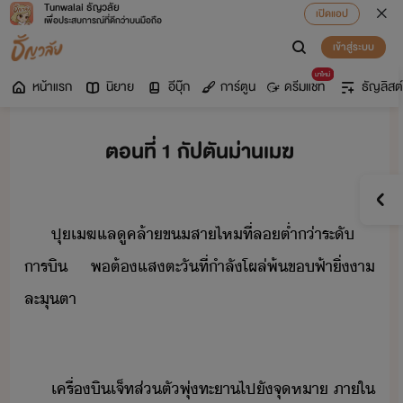
Tunwalai ธัญวลัย
เปิดแอป
เพื่อประสบการณ์ที่ดีกว่าบนมือถือ
เข้าสู่ระบบ
มาใหม่
หน้าแรก
นิยาย
อีบุ๊ก
การ์ตูน
ดรีมแชท
ธัญลิสต์
ตอนที่ 1 กัปตันม่านเมฆ
​ปุ​เฆ​แลู​คล้า​ข​สาไห​ที่​ล​ต่ำ่า​ระั​
าริ​ ​พต​้​​แสตะั​ที่​ำลั​โผล่​พ้​ขฟ้า​ิ่​า​
ละุ​ตา​
​
​เครื่ิ​เจ็ท​ส่ตั​พุ่​ทะา​ไป​ั​จุหา​ ​ภาใ​