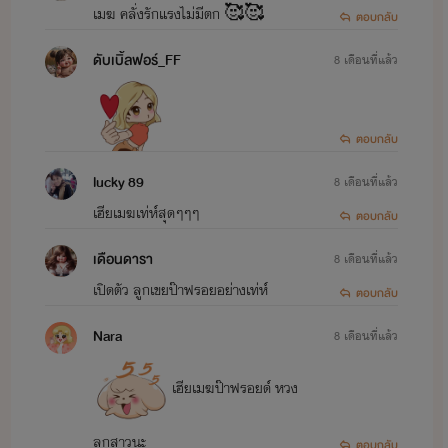
เมฆ คลั่งรักแรงไม่มีตก 🥰🥰
ตอบกลับ
ปัณณ์ & อีฟ>>>
ขย่มรัก ท่านประธาน
ดับเบิ้ลฟอร์_FF
8 เดือนที่แล้ว
ภีม & ยี่หวา >>>
สยบรัก ยัยลูกติด
วรา & มุก >>>
กำราบรัก คุณแม่สุดแซ่บ
ธารา & คะนิ้ง >>>
กับดักรัก ยัยตัวแสบ
ตอบกลับ
ศิรา
& จอม >>>
ขย้ำรัก คุณหนูจำแลง
lucky 89
8 เดือนที่แล้ว
ปลาวาฬ & พริก
>>> พยศรัก คุณภรรยา
เฮียเมฆเท่ห์สุดๆๆๆ
ตอบกลับ
ฉลาม & กันตา
>>> สนองรัก นายซุปตาร์
เดือนดารา
8 เดือนที่แล้ว
เปิดตัว ลูกเขยป๊าฟรอยอย่างเท่ห์
ตอบกลับ
...รักร้าย รุ่นเหลน...
Nara
8 เดือนที่แล้ว
ไฟ & ตังเม >>>
เพลิงกัลป์ | DARE TO LOVE
พาฝัน & ฟลินต์ >>>
พรนับพัน | IMPOSSIBLE LOVE
เฮียเมฆป๊าฟรอยด์ หวง
มาริน & ไนล์ >>>
ล่ารักโฮสต์สุดร้าย
ลูกสาวนะ
ตอบกลับ
คุณ & มิว >>>
เด็กเลี้ยงของแทนคุณ