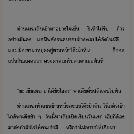
​
​่า​เฆ​เิ​เข้าา​่าใจ​เ็​ ​ฝีเท้า​ไ่​รี​ ​้า​
่าั่ค​ ​แต่​ีพลั​จ​ค​รข้า​หล​ให้​ัตโัติ​ ​
และ​เื่​เขา​า​หุ​ู่​ตรห้า​โต๊ะ​้า​หิ​ ​็​ถ​
แ่ัแ​​ ​ตา​คริ​สตา​เธ​ทัที​
​
​“​ฮะ​ ​เฮี​เฆ​ ​า​ไ้​ัไ​คะ​”​ ​ฟา​เี​ตั้สติ​แท​ไ่ทั​
​่า​เฆ​เท้าแข​ข้า​หึ่​ล​​โต๊ะ​้า​หิ​ ​โ้ตั​เข้า
ใล้​ฟา​เี​ช้า​ ​ๆ​ ​“​ัี้​ฟา​เี​เปิเรี​ั​แร​ ​เฮี​็​ต้​
าส​่​ำ​ลั​ใจ​ให้​คเ่​สิ​ ​หรื่า​ไ่​า​ให้​เฮีา​”​ ​