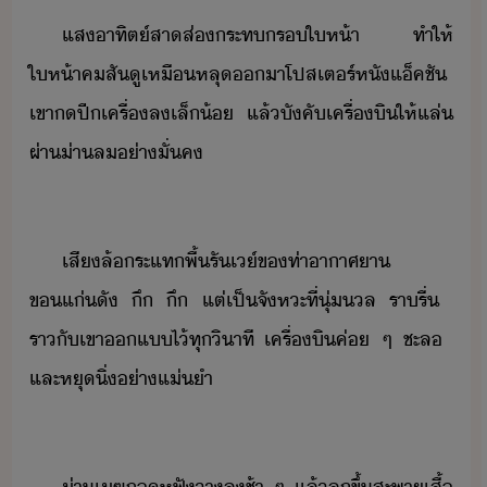
​แสาทิต์​สาส่​ระท​ร​ให้า​ ​ทำให้​
ให้า​คสั​ูเหื​หลุ​า​โปสเตร์​หั​แ็ค​ชั​ ​
เขา​​ปี​เครื่​ล​เล็้​ ​แล้​ัคั​เครื่ิ​ให้​แล่​
ผ่า​่า​ล​่าั่ค​
​
​เสี​ล้​ระแท​พื้​รัเ์​ข​ท่าาาศา​
ขแ่​ั​ ​ึ​ ​ึ​ ​แต่​เป็จัหะ​ที่​ุ่ล​ ​รารื่​ ​
ราั​เขา​แ​ไ้​ทุ​ิาที​ ​เครื่ิ​ค่​ ​ๆ​ ​ชะล​ ​
และ​หุิ่​่าแ่ำ
​