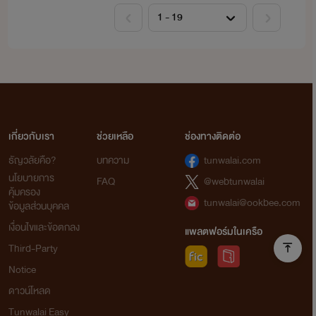
เกี่ยวกับเรา
ช่วยเหลือ
ช่องทางติดต่อ
ธัญวลัยคือ?
บทความ
tunwalai.com
นโยบายการ
FAQ
@webtunwalai
คุ้มครอง
tunwalai@ookbee.com
ข้อมูลส่วนบุคคล
เงื่อนไขและข้อตกลง
แพลตฟอร์มในเครือ
Third-Party
Notice
ดาวน์โหลด
Tunwalai Easy