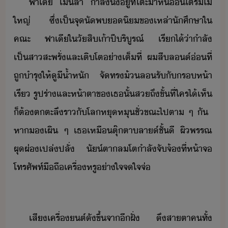
​ฟา​เี​ ​เิ​ลา​ ​ำลั​ั่​ู่​ที่​โต๊ะ​้า​หิ่​ใต้​ร่ไ้​
ใหญ่​ ​ซึ่​เป็​จุัพ​ิ​ข​เหล่า​ัศึษา​ใ​
คณะ​ ​ฟา​เี​ใ​ั​สิ​เ้า​ปี​ริูรณ์​ ​เรี​ไ้​่า​ำลั​
เป็สา​สะพรั่​และ​เติโต​่าเต็ที่​ ​ผ​สี​ล์​่​ที่​
ถู​ำรุ​ให้​ู​ี​้ำ​หั​ ​จั​ทร​้​ล​รั​ั​รห้า​
เรี​ ​รูปร่า​และ​ห้าตา​ข​เธ​ั้​ส​ถึขั้​ที่​ใคร​ไ้​เห็​
็​ต้​ตตะลึ​ราั​โล​หุ​หุ​ชั่ขณะ​ไป​ตา​ ​ๆ​ ​ั​ ​
หา​​เผิ​ ​ๆ​ ​เธ​เหื​ตุ๊ตา​ลา​​์​ชั้ี​ ​ผิพรรณ​
ผุผ่​เปล่ปลั่​ ​ั์ตา​ล​โตำ​ลั​จัจ้​ที่​ห้าจ​
โทรศัพท์ืถื​เครื่​หรู​่าใจจใจจ่
​
​เสี​เครื่ต์​ั​ขึ้​จา​ี​ฝั่​ ​ึ​สาตา​ค​ทั้​