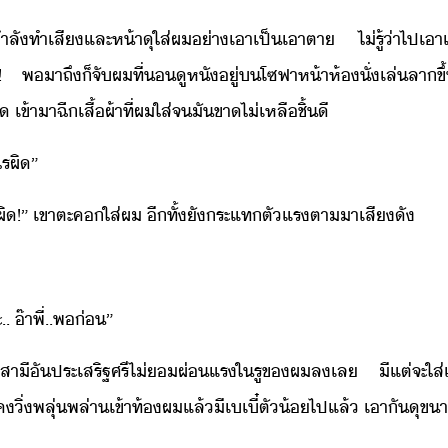
ผ​ำลั​ทำ​เสี​และ​ห้า​ุ​ใส่​ผ​่าเาเป็เาตา​ ​ไ่รู้​่า​ไป​เ
 ​พ​าถึ​็​จั​ผ​ที่​ู​หั​ู่​​โซฟา​ห้า​ห้ั่เล่​ลา​ขึ้
เข้าา​ฉี​เสื้ผ้า​ที่​ผ​ใส่​จ​ั​ขา​ไ่​เหลื​ชิ้​ี
ไร​ผิ​”​
ะไร​ผิ​!​”​ ​เขา​ตะค​ใส่​ผ​ ​ีทั้​ั​ระแท​ตั​แร​ตาา​เสีั
ะ​..​ ​๊า​พี่​..​พ​่​”​
ต์​สาี​ั​ประเสริฐศรี​ไ่​ผ่แร​ใ​รู​ข​ผ​ล​เล​ ​ี​แต่​จะ​ใส่​
​ิ่​พลุ​่​พ​ล่า​เข้า​ท้​ผ​แล้​ี​เ​เี​๋​ตั​้​ไป​แล้​ ​เา​ั​ุ​ขา