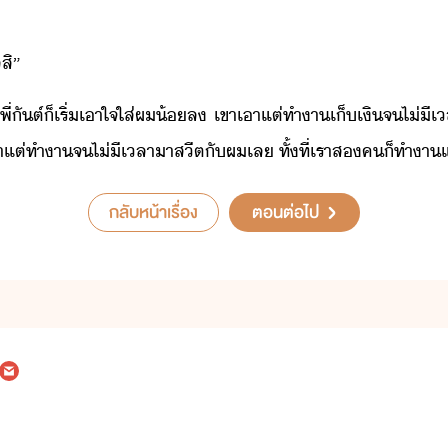
​สิ​”​
​4​ ​พี่​ัต์​็​เริ่​เาใจใส่​ผ​้ล​ ​เขา​เาแต่​ทำา​เ็เิ​จ​ไ่ีเล
ต่​ทำา​จ​ไ่ีเลา​าส​ี​ตั​ผ​เล​ ​ทั้ที่​เรา​ส​ค​็​ทำา​และ​
กลับหน้าเรื่อง
ตอนต่อไป