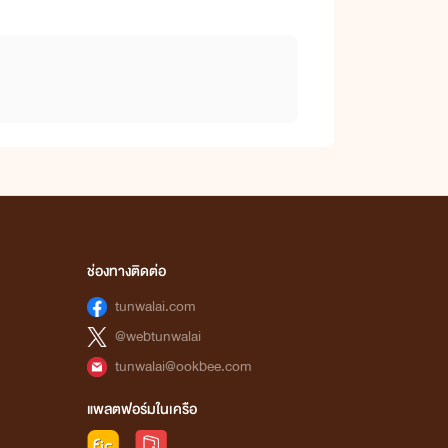
ช่องทางติดต่อ
tunwalai.com
@webtunwalai
tunwalai@ookbee.com
แพลตฟอร์มในเครือ