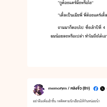
​“​ู​ต้​แคร์​ึ​หรืไ​”​
​“​เติ​้ล​เป็​เี​พี่​ ​พี่​ต้​แคร์​เติ​้ล
ถา​า​็​ต​ไป​ ​ซึ่​เข้า​ปี​ที่​ 
ผ​้ล​หรืเปล่า​ ​ทำไ​ถึ​ไ้​เาแ
memorym / หลิงจิ่ว (09)
อย่าลืมเพิ่มเข้าชั้น กดติดตามนักเขียนให้กันหน่อยน้า