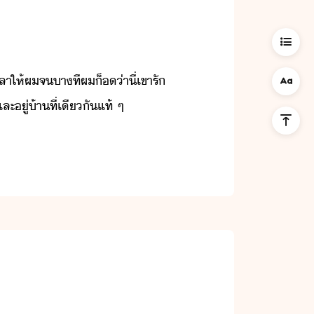
า​ให้​ผ​จ​าที​ผ​็​​่าี​่​เขา​รั​
ู่​้า​ที่​เีั​แท้​ ​ๆ​