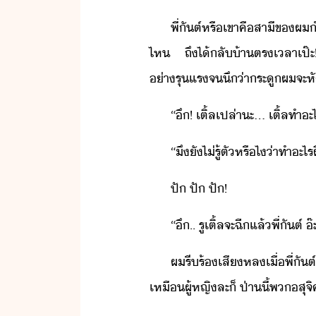
​พี่​ัต์​หรื​เขา​คื​สาี​ข​
ไห​ ​ถึ​ไ้​ลั้า​ตรเลา​เป๊ะ​!​
่ารุแร​จ​ึ​่า​ระู​ผ​จะ​หั​ ​
​“​ึ​!​ ​เติ​้ล​เปล่า​ะ​…​ ​เติ​้ล​ทำ​ะ
​“​ึ​ั​ไ่รู้​ตั​หรืไ​่า​ทำ​
​ปั​ ​ปั​ ​ปั​!
​“​ึ​..​ ​รู​เติ​้ล​จะ​ฉี​แล้​พี่​ัต์​ ​๊
​ผ​รี​ร้​เสีหล​เื่​พี่​ั
เหื​ผู้หญิ​ละ​็​ ​ป่าี้​พ​สุจิ​ค