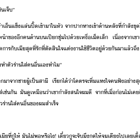
ั​เจ็​”​
็​แข็​แล่​ปี๊​เข้าา​ใ​หั​ ​จา​ปาทา​เข้า​้าหลั​ที่​ำลั​ขุ​
ห้า​ข​ี​ค​้า​เปีชุ่​ไป​้​เหื่​เ็​เล็​ ​เื่จา
าร​ั​เี​สุที่รั​ที่​ตัสิใจ​แต่า​ใช้ชีิต​ู่​้ั​า​แล้​ถึ​ ​
้​ึ​ทำตั​ร่า​ใส่​คื่​เ​ทำไ​”
จา​ชา​ผู้​เป็​สาี​ ​เรี​ไ้​่า​โคตร​จะ​ทิ่แทใจ​คฟั​่า​สุซึ้
่​เช่ั​ ​ั​ูเหื่า​เขา​ำลั​สใจ​ผ​ี​ ​จา​ที่​เื่่​ไ่เค
ร่า​ใส่​คื่​ข​ผ​สำเร็จ
​ที่​ู​ให้​ ​ั​ไ่พ​หรืไ​!​ ​เี๋​ู​จะ​จั​ึ​​ให้​จ​เตี​ไป​เล​เติ​้ล