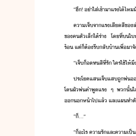
​“​ฮึ​!​ ​่า​ใส่​เข้าา​แร​ไ้​ไห​
​คาเจ็​จา​แร​เสีสี​ข​ลำ​เ
ข​ค​ตัเล็​ใต้​ร่า​ ​โที่​​ใ
ร้​ ​แต่​็​ต้​รี​ลั้า​เพื่า​จั
​“​เจ็​็​ท​สิที​่​รั​ ​ใคร​ใช้​ให
​ประโค​แส​เจ็แส​ถู​พ่​า​
โ​ผั​พ่​คำพู​แร​ ​ๆ​ ​พ​ั้​ใส
ห้า​ไป​แล้​ ​และ​แผ​ทำตั​
​“​็​…​”
​“​็​ะไร​ ​คารั​และ​คา​เป็​เี