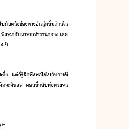
ไป​ั​ผั​ช่ทา​ั​ุ่ิ่​้าใ​
​เขา​เพิ่จะ​ลัา​จา​ทำา​ลาแ​
4​ ​ปี
​ ​แต่​็​รู้สึ​พึพใจ​ไป​ั​าร​ที่​
​คิ​จะ​หั​แล​ ​ตี้​ลั​หึห​จ​
​!​”​