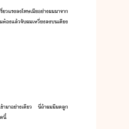
า​เรี่แร​ลโทษ​เี​่า​ผ​าจา​
​ห้​แล้​จั​ผ​เหี่​ล​​เตี​
เข้าา​่า​เี​ ​ี่​ถ้า​ผ​ี​ลู​
​ี้​