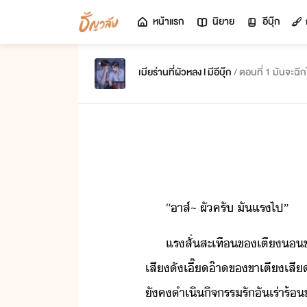
หน้าแรก
นิยาย
อีบุ๊ก
เมียร่านที่ผัวหลง l มีอีบุ๊ก
/ ตอนที่ 1 
​“​าส​์​~​ ​ผั​ครั​ ​ั​แร​ไป​”​
​แร​สั่สะเทื​ข​เตี​ข
เสีั​เี๊๊า​ข​ขาเตี​เสี
ัค​ำเิ​ิจรร​รั​ั​เร่าร้​