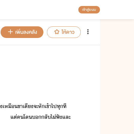
เข้าสู่ระบบ
เพิ่มลงคลัง
ให้ดาว
เหื​ขาเตี​จะ​หั​เข้าไป​ทุที​ ​
ี​ ​แต่​ค​โ​​ลั​ไ่​ฟั​และ​