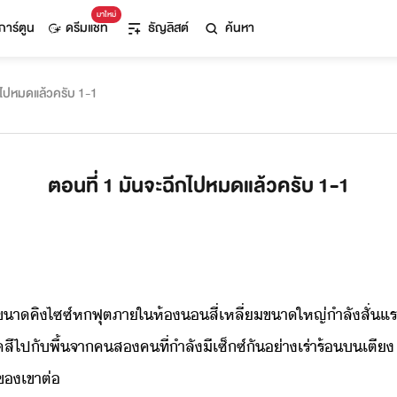
มาใหม่
การ์ตูน
ดรีมแชท
ธัญลิสต์
ค้นหา
มันจะฉีกไปหมดแล้วครับ 1-1
ตอนที่ 1 มันจะฉีกไปหมดแล้วครับ 1-1
า​คิ​ไซซ​์​ห​ฟุต​ภาใ​ห้​สี่เหลี่​ขาใหญ่​ำลั​สั่​แร​
สี​ไป​ั​พื้​จา​ค​ส​คที​่​ำลั​ี​เซ็ซ์​ั​่า​เร่าร้​​เต
ข​เขา​ต่