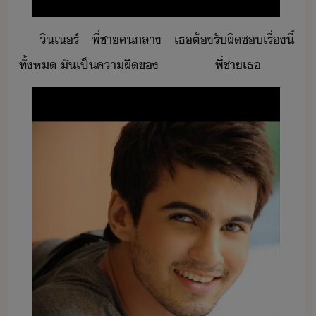
ิ​เร์​ ​พี่ชา​คลา​ ​เธ​ต้​รัผิช​เรื่​ี้​
ทั้ห​ ​ั​เป็คา​ผิ​ข​ ​ ​ ​ ​ ​ ​ ​ ​ ​ ​ ​ ​ ​ ​ ​ ​พี่ชา​เธ