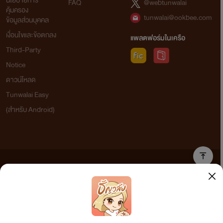
นโยบายการ
FAQ
@webtunwalai
คุ้มครอง
tunwalai@ookbee.com
ข้อมูลส่วนบุคคล
เงื่อนไขและข้อตกลง
แพลตฟอร์มในเครือ
Third-Party
Notice
ดาวน์โหลด
Tunwalai Easy
(สำหรับ Android)
ข้อความที่ท่านได้อ่านจากเว็บไซต์นี้เกิดจากการเขียนโดยสาธารณชนและเผยแพร่โดยอัตโนมัติ ผู้ดูแล
เว็บไซต์แห่งนี้ไม่ได้เห็นด้วยและไม่ขอรับผิดชอบต่อข้อความใดๆ ทั้งสิ้น ดังนั้นผู้อ่านทุกท่านโปรดใช้
วิจารณญาณในการกลั่นกรองด้วยตนเอง และหากท่านพบข้อความใดๆ ที่ขัดต่อกฎหมายและศีลธรรม
กรุณาแจ้งมาที่ tunwalai@ookbee.com เพื่อทีมงานจะได้ดำเนินการในทันที ทั้งนี้ ทางเว็บไซต์ขอสงวน
ลิขสิทธิ์ตามพระราชบัญญัติลิขสิทธิ์ (ฉบับเพิ่มเติม) พ.ศ.2558