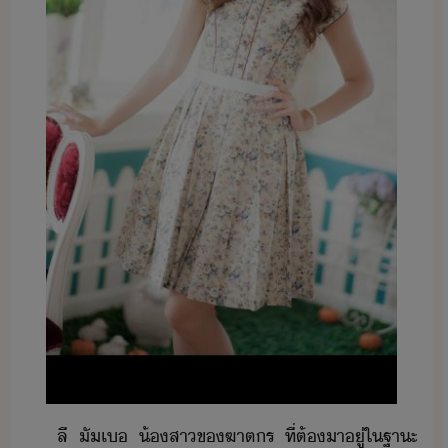
ลี​ ​ั​เ​ ​้สา​ข​ฆาตร​ ​ที่​ต้​า​ู่​ใ​ฐาะ​