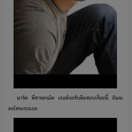
าร์ค​ ​พี่ชา​คโต​ ​เธ​ต้​รัผิช​เรื่​ี้​ ​ฉั​จะ​
ลโทษ​เธ​เ