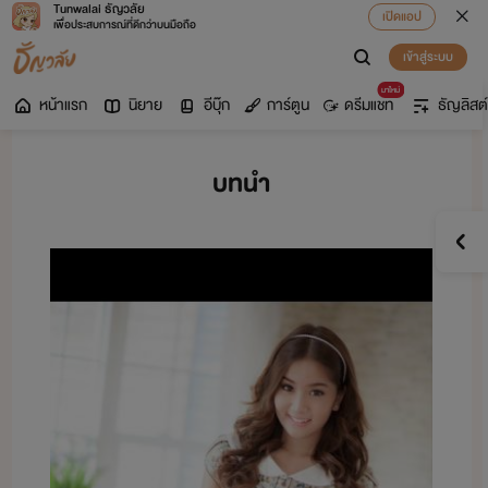
Tunwalai ธัญวลัย
เปิดแอป
เพื่อประสบการณ์ที่ดีกว่าบนมือถือ
เข้าสู่ระบบ
มาใหม่
หน้าแรก
นิยาย
อีบุ๊ก
การ์ตูน
ดรีมแชท
ธัญลิสต์
บทนำ