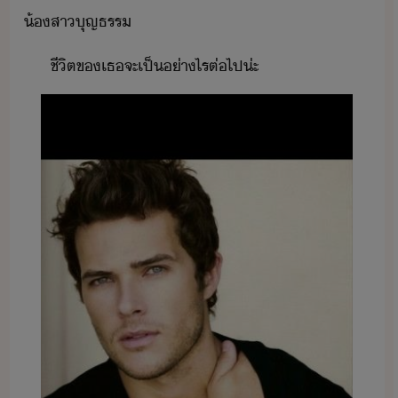
้สา​ุญธรร
ชีิต​ข​เธ​จะ​เป็​่าไร​ต่ไป​่ะ