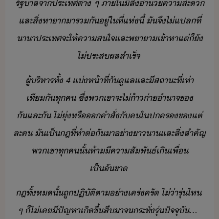
รัฐาล​จา​ประเทศ​ต่า​ ​ๆ​ ​ภาใ​ีสิ​่​ำ​​คาสะ​
และ​สิ่​หาา​าร​ั​ู​่​ใ​ที่​แห่​ี้​ ​ั​จึ​ไ่​แปลที่​
าา​ประเทศ​จะ​ให้คาสใจ​และ​พาา​เข้าหา​แต่​็​ั​
ไ่​ประสผลสำเร็จ
ผู้ริหาร​ทั้​ ​4​ ​แ่ห้าที่​ั​ูแล​และ​ีส​ถาะ​ที่​เท่า
เทีั​ทุค​ ​ซึ่​พเขา​จะ​ไ่​้า่า​ำาจ​ข​
ัและั​ ​ไ่​ุ่​หรื​คำสั่​ั​คใปคร​ข​แต่
ละค​ ​ั​เป็​ฎ​ที่​ทำต่​ั​า​่า​าา​และ​สิ่​สำคัญ​
พเขา​ทุค​ั้​ห้า​ี​คาสัพัธ์​เิ​เพื่​
เป็ัขา
ฎ​ทั้ห​ั้​ถู​ปฏิัติตา​่าเคร่ครั​ ​ไ่่า​รุ่​ไห​ ​
ๆ​ ​็​ไ่เค​ีปัญหา​เิขึ้​สืา​จระทั่​รุ่​ปัจจุั​...