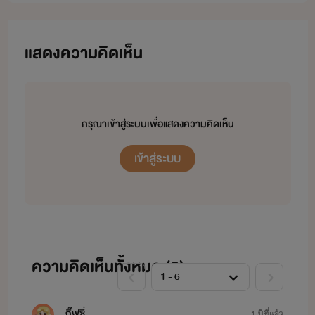
เพราะที่นี่เหมาะกับคุณ💜🔥😘
แสดงความคิดเห็น
📌 นิยายของไรท์อิษสราไม่เน้น NC แต่เน้นเนื้อเรื่องและความสัมพันธ์ของตัวละครเป็นหลัก ต้อง
ขออภัยสำหรับคนที่ชื่นชอบ NC แบบจัดหนักจัดเต็ม 💜
ติดตามข่าวหรือพูดคุยกับไรท์ได้ที่
กรุณาเข้าสู่ระบบเพื่อแสดงความคิดเห็น
เข้าสู่ระบบ
💜 เพจอิษสรา 💜
ความคิดเห็นทั้งหมด (
6
)
กิ๊ฟซี่
1 ปีที่แล้ว