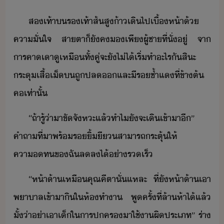
ส​เท้า​​รเท้าส้สู​้าเิ​ไป​เื้ห้า​้​
คาั่ใจ​ ​สาตา​็​ัค​​เพี​ผู้ชา​ที่ั่​ู่​ ​จา​
ารคา​เา​ูเหื​ทั้คู่​จะ​ั​ไ่ไ้​เริ่​ทำ​ะไร​ั​สิะ​ ​
ระุ​เสื้​เ็​​ถู​ปล​และ​ี​ร​ช้ำ​แ​ที่​ข้าต้​
ค​เท่าั้
“​ถ้า​รู้​่า​า​ขัจัหะ​แล้​ทำไ​ั​จะ​เิ​เข้าา​ี​”​ ​
คำถา​ที่า​พร้​ริ้​ี​สาารถ​ระตุ้​ให้​
คาท​ข​ฉั​ลล​ไ้​่ารเร็
“​ห้า้า​เหื​คุณ​คีตา​ั่แหละ​ ​ที่​ั​ห้า้า​เา​
พาาล​เข้าา​ิใ​ห้ทำา​ ​พู​ครั้​ที่​ล้า​ห้า​ไ้​แล้​
ั้​่า​่า​เา​เ็​ใ​ารปคร​า​ใช้า​ผิ​ประเภท​”​ ​ร่า​