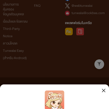
นโยบายการ
FAQ
@webtunwalai
คุ้มครอง
tunwalai@ookbee.com
ข้อมูลส่วนบุคคล
เงื่อนไขและข้อตกลง
แพลตฟอร์มในเครือ
Third-Party
Notice
ดาวน์โหลด
Tunwalai Easy
(สำหรับ Android)
ข้อความที่ท่านได้อ่านจากเว็บไซต์นี้เกิดจากการเขียนโดยสาธารณชนและเผยแพร่โดยอัตโนมัติ ผู้ดูแล
เว็บไซต์แห่งนี้ไม่ได้เห็นด้วยและไม่ขอรับผิดชอบต่อข้อความใดๆ ทั้งสิ้น ดังนั้นผู้อ่านทุกท่านโปรดใช้
วิจารณญาณในการกลั่นกรองด้วยตนเอง และหากท่านพบข้อความใดๆ ที่ขัดต่อกฎหมายและศีลธรรม
กรุณาแจ้งมาที่ tunwalai@ookbee.com เพื่อทีมงานจะได้ดำเนินการในทันที ทั้งนี้ ทางเว็บไซต์ขอสงวน
ลิขสิทธิ์ตามพระราชบัญญัติลิขสิทธิ์ (ฉบับเพิ่มเติม) พ.ศ.2558