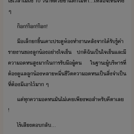
ใช้เลา​ไ่​ถึ​ ​10​ ​ิาที​้ซ้ำ​แต่​็​ไ่​ทำ​...​เหลื​จะ​ท​จริ​ ​
ๆ
๊​!​๊​!​๊​!
ื​เล็​ขึ้​เคาะ​ประตู​ห้ทำา​หลัจา​ไ้รั​รู้​คำ​
ราา​ข​ลู้​่าใจ​เ็​ ​ปติ​ฉั​เป็ใจ​เ็​และ​ี​
คาท​สู​า​ใ​าร​รัื​ผู้ค​ ​ใ​ฐาะ​ผู้ริหาร​ที่​
ต้​ูแล​ลู้​หลา​หื่​ชีิต​คาท​เป็​สิ่จำเป็​
ที่​ต้​ี​เาไ้​า​ ​ๆ
แต่​ทุ​คาท​ั​ไ่เค​เพีพ​สำหรั​คีตา​เล​
!
ไร้​เสี​ตลั​...