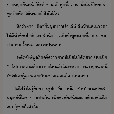
า​หุ​ื​ห้า​โต๊ะทำา​ ​คำพู​ที่​า​ั้​ไ่ีใคร​ล้า​
พู​ั​คีตา​ไ้​หร​ถ้า​ไ่ใช่​ฉั
“​ึ​่า​ห​”​ ​คีตา​ิ้​ุ​ปา​เจ้าเล่ห์​ ​สีห้า​และ​แตา​
ไ่ี​ท่าที​จะ​สำึ​เล​สัิ​ ​แล้​คำพู​แี้​า​จา​
ปา​ทุครั้​เลา​จะ​ประสาท
“​จะ​ต้​ให้​พู​ีครั้​่า​า​ี​เี​ไ่ไ้​า​เป็​เี​
”​ ​ไป​เา​คาคิ​าจา​ไห​่า​ฉั​จะ​ห​ ​จ​าุ​ขา​ี้​
ั​ไ่เค​รู้สึ​พิเศษ​ั​ผู้ชา​เล​แ้แต่​คเี​
ไ่ใช่​่า​ไ่รู้​จั​คารู้สึ​ ​‘​รั​’​ ​หรื​ ​‘​ช​’​ ​ตาประสา​
ุษ์​ที่​ใคร​ ​ๆ​ ​็​เป็​ั​ ​เพีแต่​รสิ​ข​ตัเ​ไ่ไ้​
ช​ผู้ชา​็​เท่าั้​...