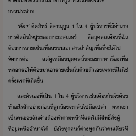
คำต​ที่​ไ้รั​ลัา​ทำให้​รู้​่า​คใ​ห้​จใจ​
ประสาท
‘​คีตา​’
​คีต​ภัทร์​ ​ศิลา​ณุ​ูล​ ​1​ ​ใ​ ​4​ ​ผู้ริหาร​ที่​ีำาจ​
ารตัสิใจ​สู​ข​เาะ​เส​เร์​ ​คื​ุคคล​เี​ที่​ฉั​
ต้าร​ลาเซ็​เพื่​ล​​เสารสำคัญ​เพื่ที่จะ​ไ้​ไป​
จัาร​ต่​ ​แต่​ูเหื​ุคคล​ั้​จะ​า​หาเรื่​เพื่​
หลล่​ให้​ต้​า​เา​ลาเซ็​ั่​้ตัเ​เพราะ​ี่​ไ่ใช่​
ครั้แร​ที่เิ​ขึ้
และ​ตัเ​ที่​เป็​ ​1​ ​ใ​ ​4​ ​ผู้ริหาร​เช่เีั​จึ​ต้​
ทำ​ะไร​สั​่า​่ที่​ลู้​จะ​ลั​ไป​ืเปล่า​ ​พเขา​
เป็​ค​ข​ฉั​ต่า​ต้​ทำตา​ห้าที่​และ​ไ่ี​สิทธิ์​สั่​ผู้​
ที่ู่​เหื​ำาจ​ไ้​ ​ัไ​ทุค​็​ต่า​พู​ั​่า​คเี​ที่​