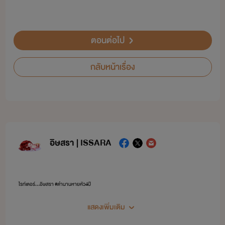
ตอนต่อไป
กลับหน้าเรื่อง
อิษสรา | ISSARA
ไรท์เตอร์...อิษสรา #ตำนานหายหัว4ปี
แสดงเพิ่มเติม
หากชอบนิยายแนว นางเอกสู้คน แรง แซ่บ ไม่งี่เง่า พระเอกฉลาด คลั่งรัก ติดตามไรท์อิษสราเอาไว้