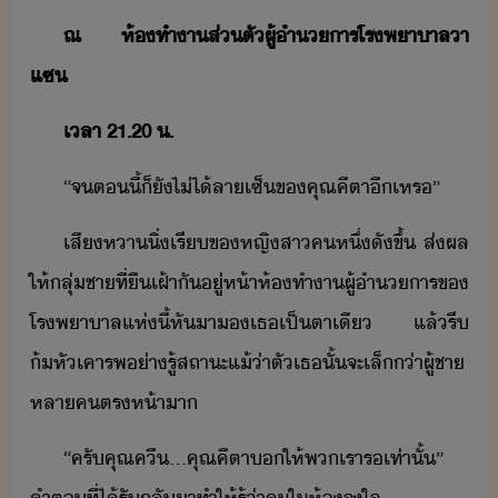
ณ​ ​ห้ทำา​ส่ตั​ผู้ำาร​โรพาาล​า​
แซ​
เลา​ ​21.20​ ​.
“​จ​ตี้​็​ั​ไ่ไ้​ลาเซ็​ข​คุณ​คีตา​ี​เหร​”
เสีหา​ิ่​เรี​ข​หญิสา​ค​หึ่​ั​ขึ้​ ​ส่ผล​
ให้​ลุ่​ชา​ที่​ื​เฝ้า​ั​ู่​ห้า​ห้ทำา​ผู้ำาร​ข​
โรพาาล​แห่​ี้​หัา​​เธ​เป็​ตาเี​ ​แล้​รี​
้หั​เคารพ​่า​รู้​สถาะ​แ้่า​ตั​เธ​ั้​จะ​เล็​่า​ผู้ชา​
หลา​คตร​ห้า​า
“​ครั​คุณ​คี​...​คุณ​คีตา​​ให้​พเรา​ร​เท่าั้​”​ ​