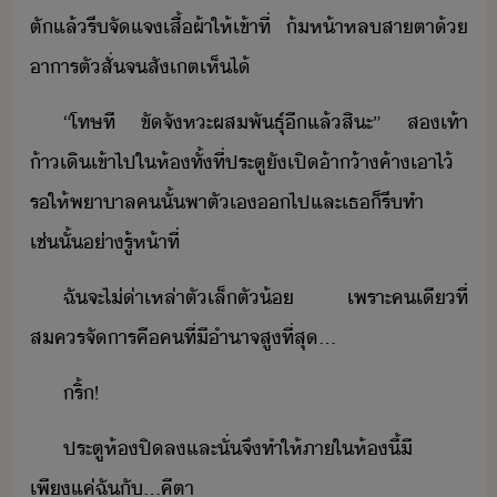
ตั​แล้​รี​จัแจ​เสื้ผ้า​ให้​เข้าที่​ ​้ห้า​หลสาตา​้​
าาร​ตัสั่​จ​สัเตเห็​ไ้
“​โทษ​ที​ ​ขัจัหะ​ผสพัธุ์​ีแล้​สิะ​”​ ​ส​เท้า​
้าเิ​เข้าไป​ใ​ห้​ทั้ที่​ประตู​ั​เปิ​้า​้า​ค้า​เาไ้​ ​
ร​ให้​พาาล​ค​ั้​พาตั​เ​​ไป​และ​เธ​็​รี​ทำ​
เช่ั้​่า​รู้​ห้าที่
ฉั​จะ​ไ่​่า​เหล่า​ตัเล็​ตั​้​ ​เพราะ​คเี​ที่​
สคร​จัาร​คื​คที​่​ีำาจ​สู​ที่สุ​...
ริ​้​!
ประตู​ห้​ปิ​ล​และ​ั่​จึ​ทำให้​ภาใ​ห้​ี้​ี​
เพีแค่​ฉั​ั​...​คีตา