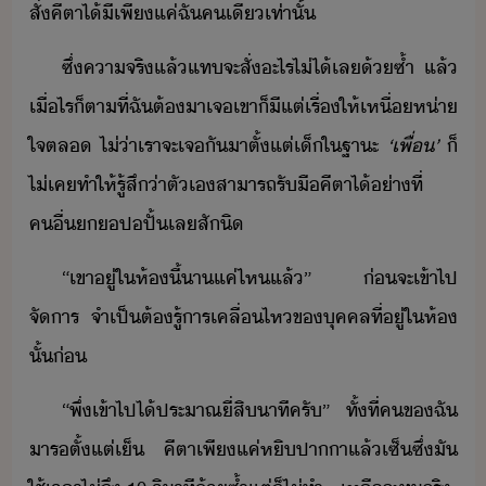
สั่​คีตา​ไ้​ี​เพีแค่​ฉั​คเี​เท่าั้
ซึ่​คาจริ​แล้​แทจะ​สั่​ะไร​ไ่ไ้​เล​้ซ้ำ​ ​แล้​
เื่ไร​็ตาที​่​ฉั​ต้​า​เจ​เขา​็​ี​แต่​เรื่​ให้​เหื่ห่า​
ใจ​ตล​ ​ไ่่า​เรา​จะ​เจั​าตั​้​แต่​เ็​ใ​ฐาะ​
‘​เพื่​’
​็​
ไ่เค​ทำให้​รู้สึ​่า​ตัเ​สาารถ​รัื​คีตา​ไ้​่าที่​
คื่​ปปั้​เล​สัิ
“​เขา​ู่​ใ​ห้​ี้​า​แค่ไห​แล้​”​ ​่​จะเข้า​ไป​
จัาร​ ​จำเป็ต้​รู้​ารเคลื่ไห​ข​ุคคล​ที่ู่​ใ​ห้​
ั้​่
“​พึ่​เข้าไป​ไ้​ประาณ​ี่สิ​าที​ครั​”​ ​ทั้ที่​ค​ข​ฉั​
าร​ตั้แต่​เ็​ ​คีตา​เพีแค่​หิ​ปาา​แล้​เซ็​ซึ่​ั​