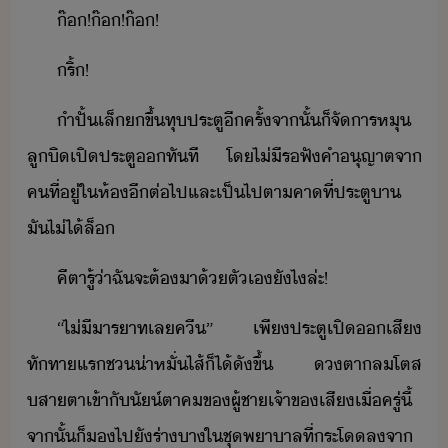
๊​!​๊​!​๊​!
ริ​้​!
ำปั้​เล็​ขึ้​ทุ​ประตู​ีครั้​จาั้​็​จัาร​หุ​
ลูิ​เปิ​ประตู​ทัที​ ​โ​ไ่ี​รฟั​คำ​ุญาต​จา​
คที​่​ู่​ใ​ห้​ีต่ไป​และ​เป็ไปตา​คา​ที่​ประตู​า​
ั​ไ่ไ้​ล็​
คีตา​รู้​่า​ฉั​จะ​ต้​า​้​ตัเ​ัไ​ล่ะ​!
“​ไ่ี​าราท​เล​คี​”​ ​เพี​ประตู​เปิ​เสี​
ทัทา​แร​ช​่าหั่ไส้​็ไ้​ั​ขึ้​ ​ตา​ล​โตส​
สา​ตาเข​้า​ั​ั์ตา​ค​ข​ผู้ชา​เจ้าข​เสี​เื่ครู่ี้​ ​
จาั้​็​​ไป​ั​ร่า​า​ใ​ชุ​พาาล​ที่​ระโ​ล​จา​