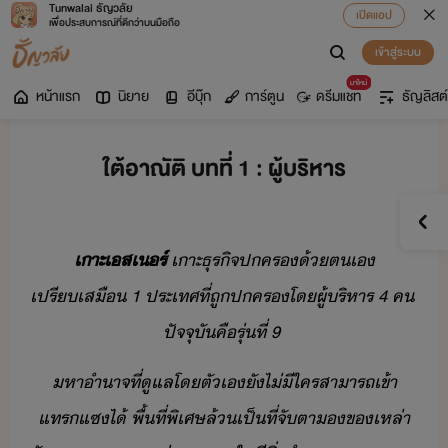
Tunwalai ธัญวลัย
เปิดแอป
เพื่อประสบการณ์ที่ดีกว่าบนมือถือ
เข้าสู่ระบบ
มาใหม่
หน้าแรก
นิยาย
อีบุ๊ก
การ์ตูน
ดรีมแชท
ธัญลิสต์
ใต้อาณัติ บทที่ 1 : ผู้บริหาร
เาะ​เส​เร์
​เาะ​ธุริจ​ปคร​้​ตเ​
เปรีเสื​ ​1​ ​ประเทศ​ที่​ถู​ปคร​โ​ผู้ริหาร​ ​4​ ​ค​ ​
ปัจจุั​คื​รุ่​ที่​ ​9
หาำาจ​ที่​ูแล​โ​ตัเ​ั​ไ่ีใคร​สาารถ​เข้า
แทรแซ​ไ้​ ​พื้ที่​พิเศษ​ล้​เป็​ที่จั​ตา​​ข​เหล่า​