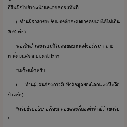
็​ื่ื​ไป​ข้าห้า​และ​​ตล​ทัที
(​ ​ท่า​ผู้​สา​สารถ​ปรั​แต่ตั​ละคร​ข​ตเ​ไ้​ไ่​เิ​
​30​%​ ​ค่ะ​ ​)
พ​เห็​ตัละคร​ผ​็​ไ่​ค่​า​แต่​ะไร​าา​
เปลี่​แค่​จา​ผ​ำ​ไป​ขา
"​เสร็จ​แล้​ครั​ ​"
(​ ​ท่า​ผู้​เล่​ต้าร​รัฟั​ข้ูล​ข​โล​แห่​ี่​หรื​
ป่า​ค่ะ​ ​)
"​ครั​ช่​ธิา​เรื่​ล่​และ​เรื่​เผ่าพัธ์​้​ครั​
"