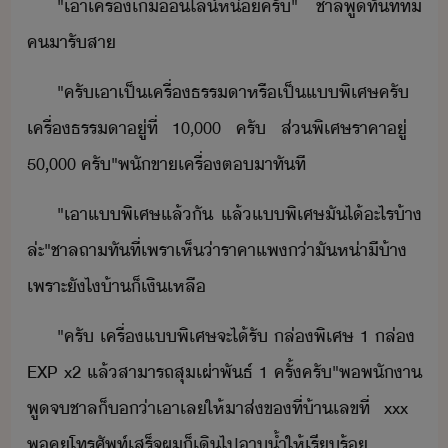
"​เา​เครื่​เ​ไล์​ห่​ครั​"​ ​ชาล​พู​ทัทีที่​ี​
ค​ารั​สา
"​ครั​เา​เป็​เครื่​ธรรา​หรื​เป็​แ​พิเศษ​ครั​ ​
เครื่​ธรรา​ู่​ที่​ ​10,000​ ​ครั​ ​ส่​พิเศษ​ราคา​ู่​ ​
50,000​ ​ครั​"​พั​ขา​เครื่​ต​าทั​ที
"​เา​แ​พิเศษ​แล้ั​ ​แล้​แ​พิเศษ​ั​ไ้​ะไร​้า​
ล่ะ​"​ชาล​ถา​ทัที​่​เพรา​เห็​่า​ราคาแพ​่า​ั​ห่า​ี​้า​
เพราะ​ัไ​้า​็​เิ​เหลื
"​ครั​ ​เครื่แ​พิเศษ​จะ​ไ้รั​ ​ล่​พิเศษ​ ​1​ ​ล่​ ​
EXP​ ​x2​ ​แล้​สาารถ​สุ​เผ่าพัธ์​ ​1​ ​ครั้​ครั​"​พ​พัา​
พู​จ​ชาล​็​่า​เาเล​ให้​าส​่​ข​ที่​้า​เลขที่​ ​xxx​ ​
พคุ​โทรศัพท์​เสร็จ​ผ​็​เิ​ไป​า้ำ​ให้​เรีร้​