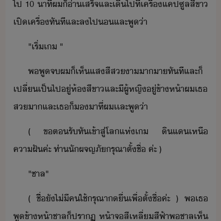
ไป​ ​10​ ​าที​ผ​็​่า​เสร็จ​และ​เิ​ไป​ที่​เครื่​แคปซูล​สีขา​
เปิ​เครื่​ทัที​และ​ล​ไป​​และ​พู่า
"​เริ่​เ​ ​"
พ​พู​จ​ผ​็​เห็​แสสี​สา​าา​ทัที​และ​็​
เปลี่เป็​ไป​ู่​ห้​สีขา​และ​ี​ผู้หญิ​ู่​ข้าห้า​ผ​เธ​
ส​า​และ​เธ​็​​าที​่​ผ​เเละ​พู่า
(​ ​ข​ต​รั​ทั​เข้าสู่​โล​แห่​เ​ ​ิแ​เหื​
คาฝั​ค่ะ​ ​ท่า​ัผจญภั​รุณา​ตั้ชื่​ ​ค่ะ​ ​)
"​ชาล​"
(​ ชื​่ิ​ั​ไ่ี​คใช้​รุณา​​ื่​เพื่​ตั้ชื่​ค่ะ​ ​)​ ​พ​เธ​
พู​ข้าห้า​ชาล​็​ปราฏ​ ​ห้าจ​สี​เหลี่​สีฟ้า​พ​ชาล​เห็​