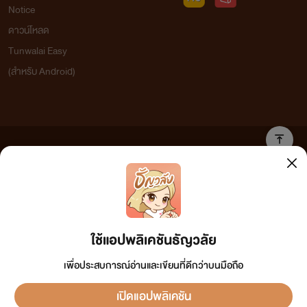
Notice
ดาวน์โหลด
Tunwalai Easy
(สำหรับ Android)
ข้อความที่ท่านได้อ่านจากเว็บไซต์นี้เกิดจากการเขียนโดยสาธารณชนและเผยแพร่โดยอัตโนมัติ ผู้ดูแล
เว็บไซต์แห่งนี้ไม่ได้เห็นด้วยและไม่ขอรับผิดชอบต่อข้อความใดๆ ทั้งสิ้น ดังนั้นผู้อ่านทุกท่านโปรดใช้
วิจารณญาณในการกลั่นกรองด้วยตนเอง และหากท่านพบข้อความใดๆ ที่ขัดต่อกฎหมายและศีลธรรม
กรุณาแจ้งมาที่ tunwalai@ookbee.com เพื่อทีมงานจะได้ดำเนินการในทันที ทั้งนี้ ทางเว็บไซต์ขอสงวน
ลิขสิทธิ์ตามพระราชบัญญัติลิขสิทธิ์ (ฉบับเพิ่มเติม) พ.ศ.2558
ใช้แอปพลิเคชันธัญวลัย
เพื่อประสบการณ์อ่านและเขียนที่ดีกว่าบนมือถือ
เปิดแอปพลิเคชัน