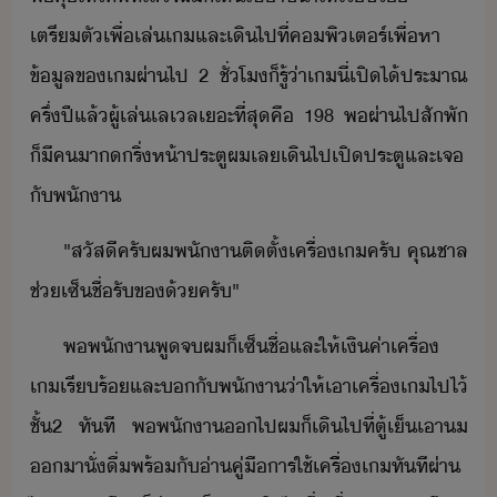
เตรีตั​เพื่​เล่​เ​และ​เิ​ไป​ที่​คพิเตร์​เพื่​หา​
ข้ูล​ข​เ​ผ่า​ไป​ ​2​ ​ชั่โ​็​รู้​่า​เ​ี่​เปิ​ไ้​ประาณ​
ครึ่​ปี​แล้​ผู้​เล่​เล​เล​เะ​ที่สุ​คื​ ​198​ ​พ​ผ่า​ไป​สัพั​
็​ี​ค​า​​ริ่​ห้า​ประตู​ผ​เล​เิ​ไป​เปิ​ประตู​และ​เจ​
ั​พัา
"​สัสี​ครัผ​พัา​ติตั้​เครื่​เ​ครั​ ​คุณ​ชาล​
ช่​เซ็ชื่​รั​ข​้​ครั​"
พ​พัา​พู​จ​ผ​็​เซ็ชื่​และ​ให้เิ​ค่า​เครื่​
เ​เรีร้​และ​​ั​พัา​่า​ให้​เา​เครื่​เ​ไป​ไ้​
ชั้​2​ ​ทัที​ ​พ​พัา​​ไป​ผ​็​เิ​ไป​ที่​ตู้เ็​เา​​
า​ั่​ื่​พร้ั​่า​คู่ืารใช้​เครื​่ิ​​เ​ทัที​ผ่า​