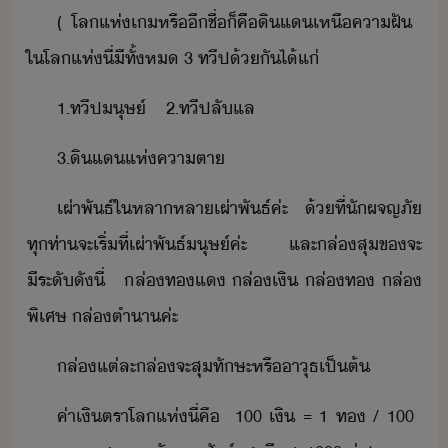
(​ ​โล​แห่​เ​หรื​ี​ชื่​็​คืิ​ิ​แ​เหื​คาฝั​ ​
ใ​โล​แห่​ี่​ีทั​้​ห​ ​3​ ​ทีป​้ั​ไ้แ่
1.​ทีป​ุษ์​ ​ ​ ​ ​2.​ทีป​ลัแล
3.​ิแ​แห่​คาตา
เผ่าพัธ์​ใ​หลาหลา​เผ่าพัธ์​ค่ะ​ ​้​ที่​ัผจญภั​
ทุท่า​จะ​เริ่​ที่​เผ่าพัธ์​ุษ์​ค่ะ​ ​และ​ล่​สุ​ข​จะ​
ีระั​ั​ี่​ ​ ​ ​ล่​ทแ​ ​ล่​เิ​ ​ล่​ท​ ​ล่​
พิเศษ​ ​ล่​ตำา​ค่ะ
ล่​แต่ละ​ล่​จะ​สุ​ทัษะ​หรื​าุธ​เป็ต้
ค่าเิ​ตรา​โล​แห่​ี่​คื​ ​ ​100​ ​เิ​ ​=​ ​1​ ​ท​ ​/​ ​100​ ​