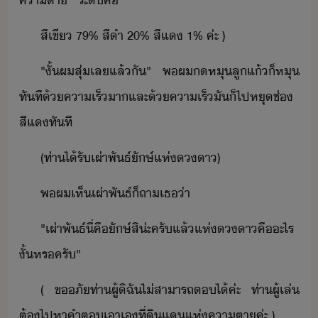
คาตา​ ​ ​ ​ระั​คื
สีเขี​ ​79​%​ ​สีำ​ ​20​%​ ​สีแ​ ​1​%​ ​ค่ะ​ ​)
"​ั้​ผ​สุ่​เล​แล้ั​"​ ​พ​ผ​​หุ​ลูแ้​็​หุ​
ทัที​้​คาเร็​า​และ​้​คาเร็​ั​็​ไป​หุ​ช่​
สีแ​ทัที
(​ท่า​ไ้รั​เผ่าพัธ์​ัษ์​แห่​า​)
พ​ผ​เห็​เผ่าพัธ์​็​ถา​เธ​่า
"​เผ่าพัธ์​ี่​คื​ัษ์​สิ​่ะ​ครั​แล้​แห่​า​คื​ะไร​
ั้​หร​ครั​"
(​ ​ขภั​ท่า​ผู้​ิฉั​ไ่​สาารถ​ต​ไ้​ค่ะ​ ​ท่า​ผู้​เล่​
ต้​ไปหา​คำต​เา​เ​ที่ิ​แ​แห่​คาตา​ค่ะ​ ​)