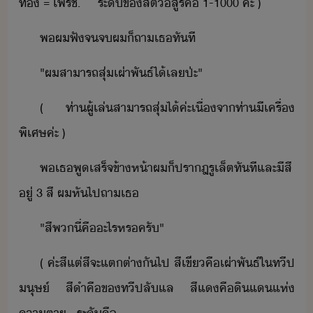
ท​ ​=​ ​เพร​ช.​ ​ ​ ​ ​ ​ระั​ข​สัต์​สูร​คื​ ​1-1000​ ​ค่ะ​ ​)
พ​ผ​ฟั​จ​จ​ผ​็​ถา​เธ​ทัที
"​ผ​สาารถ​สุ่​เผ่าพัธ์​ไ้​เล​ป่ะ​"
(​ ​ท่า​ผู้​เล่​สาารถ​สุ่​ไ้​ค่ะ​เื่จา​ท่า​ี​เครื่​
พิเศษ​ค่ะ​ ​)
พ​เธ​พูเสร​็จ​ข้าห้า​ผ​็​ปราฎ​รู​เล็ต​ทัที​และ​ีสี​
ู่​ ​3​ ​สี​ ​ผ​หัไป​ถา​เธ
"​สี​พ​ี่​คื​ะไร​หร​ครั​"
(​ ​ค่ะ​สี​แต่​สี​จะ​แตต่า​ั​ไป​ ​สีเขี​คื​เผ่าพัธ์​ใ​ทีป​
ุษ์​ ​สีำ​คื​ข​ทีป​ลัแล​ ​สีแ​คื​ิแ​แห่​