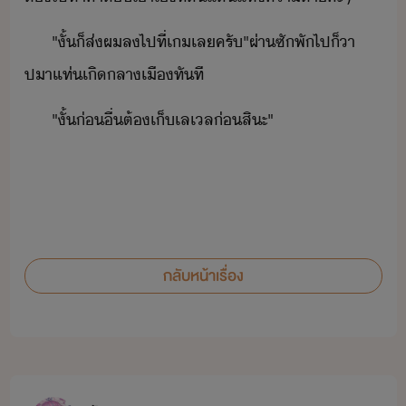
"​ั้็​ส่​ผ​ล​ไป​ที่​เ​เล​ครั​"​ผ่า​ซั​พั​ไป​็​า​
ปา​แท่​เิ​ลาเื​ทัที
"​ั้​่ื่​ต้​เ็​เล​เล​่​สิะ​"
กลับหน้าเรื่อง