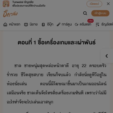
Tunwalai ธัญวลัย
เปิดแอป
เพื่อประสบการณ์ที่ดีกว่าบนมือถือ
เข้าสู่ระบบ
มาใหม่
หน้าแรก
นิยาย
อีบุ๊ก
การ์ตูน
ดรีมแชท
ธัญลิสต์
ตอนที่ 1 ซื้อเครื่องเกมและเผ่าพันธ์
ชาล​ ​ชาหุ่​สุ​หล่​ห้าตา​ี​ ​าุ​ ​22​ ​ครครั​
ร่ำร​ ​ชีิต​สุขสา​ ​เรี​็​จ​แล้​ ​ำลั​ั่​ู​ทีี​ู่​ใ​
ห้ั่เล่​ ​ตี้​ี​โฆษณา​ขึ้​า​เป็​เ​ไล์​
เสื​จริ​ ​ชาล​เห็​จึ​โทร​สั่​เครื่​เ​ทัที​ ​เพราะ่า​ไ่ี​
ะไร​ทำ​จึ​จะ​ไป​เล่​เา​สุ