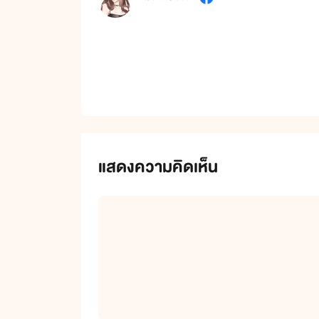
แสดงความคิดเห็น