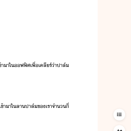
้าา​ใ​ฟฟิศ​เพื่​เคลีร์​่า​ปาล์​
้​เข้าา​ใ​ลา​ปาล์​ข​เรา​จำ​ี่​