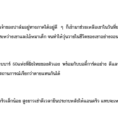
็​เจ้าข​ปาล์​ู่​ทา​ภาคใต้​ู่ี​ ​ๆ​ ​็​เข้าา​ช่เหลื​เขา​ใ​
ะห่า​เขา​และ​ไ้​หา​เ็​ ​จ​ทำให้​ุ่า​ใ​ชีิต​ข​เขา​่า​ถ
าร์​ ​50​แห่​ที่​ฝั่​ไท​ข​ตัเ​ ​พร้ั​ี้าร์​่า​ ​ี​แล​
​สถาารณ์​เรี่า​ตา​แท​ัไ​้​
ริ​เล็้​ ​สู​า​เข่า​ี​เลา​ื​ประ​หลั​ให้​แ​ริ​ ​แทจะ​เ