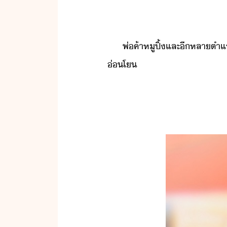
พ่ค้า​หู​ปิ้​และ​ี​หลา​ตำแห่
่โ