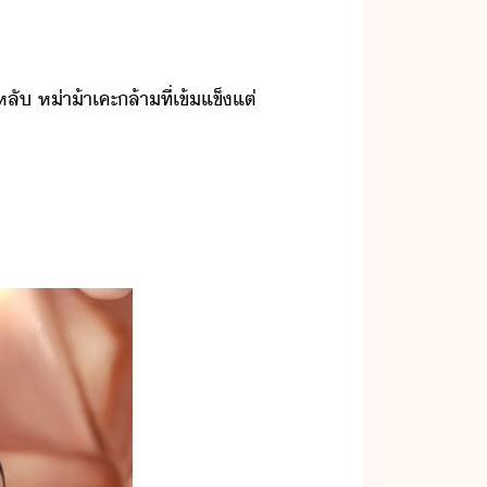
ั​ ​ห่า​้า​เคะ​ล้า​ที่​เข้แข็​แต่​