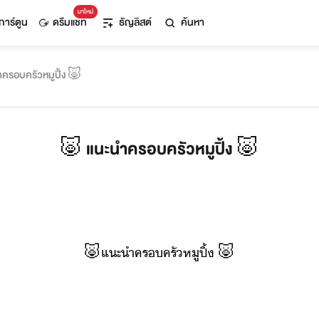
มาใหม่
การ์ตูน
ดรีมแชท
ธัญลิสต์
ค้นหา
ครอบครัวหมูปิ้ง 🐷
🐷 แนะนำครอบครัวหมูปิ้ง 🐷
🐷
แะำ​ครครั​หู​ปิ้​
🐷