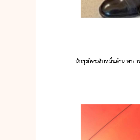
ัธุริจ​ระั​หื่​ล้า​ ​ทาาท​