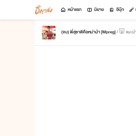
หน้าแรก
นิยาย
อีบุ๊ก
(จบ) พี่สุชาติคือหม่าม้า [Mpreg]
/ 🐷 แนะนำ