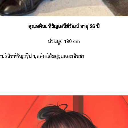
คุณ​คิณ​ ​หิรัญ​เสี์​ัฒ์​ ​าุ​ ​26​ ​ปี
ส่สู​ ​190​ ​cm
ริษัท​หิรัญ​รุ๊ป​ ​ุคลิ​ิสั​สุขุ​และ​เ็ชา​