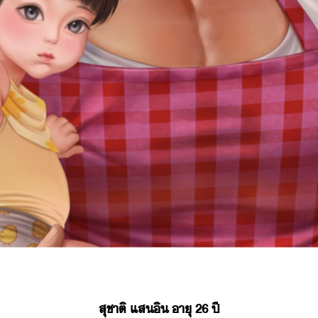
สุชาติ​ ​แส​ิ​ ​าุ​ ​26​ ​ปี