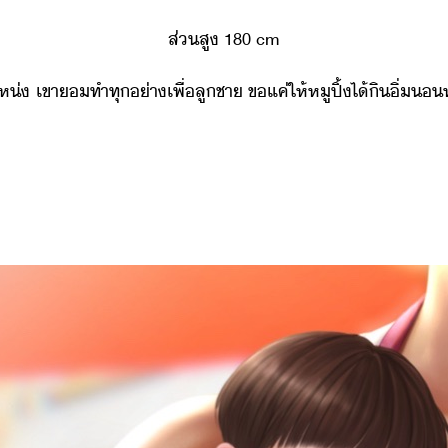
ส่สู​ ​180​ ​cm
​ ​เขา​​ทำ​ทุ่า​เพื่​ลูชา​ ​ข​แค่​ให้​หู​ปิ้​ไ้​ิ​ิ่​หล