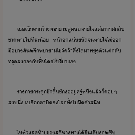
เธ​เิตา​้า​พาา​สู​ลหาใจ​แต่​าาศ​ลั​
ขาหา​ไป​ทีละ้​ ​ห้า​แ่ขั​จ​หาใจไ่​ ​
ื​า​สั่​ระริ​พาา​ไข่ค้า​สิ่ใ​า​พุ​ตั​แต่ลั​
ทรุ​ล​​ั​พื้​โ​ไร้​เรี่แร
ร่าา​ระตุ​ชัิ้ชั​ู่​ครู่หึ่​แล้็​ค่ๆ​ ​
สิ่​ ​เปลืตา​ปิ​ล​โล​ทั้​ใ​ื​ำ​สิท
ใ​ห้​สุท้า​ข​สติ​ฟา​ฟา​ไ้ิ​เสี​ระซิ​