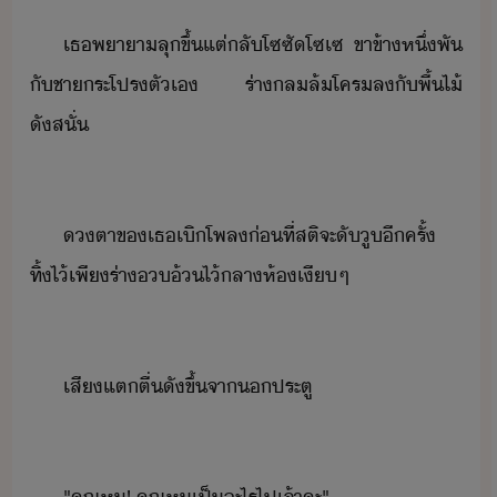
เธ​พาา​ลุขึ้​แต่ลั​โซซัโซเซ​ ​ขา​ข้า​หึ่​พั​
ั​ชาระโปร​ตัเ​ ​ร่า​ล​ล้​โคร​ล​ั​พื้​ไ้​
ัสั่
ตา​ข​เธ​เิโพล​่ที่​สติ​จะ​ั​ู​ีครั้​ ​
ทิ้​ไ้​เพี​ร่า​้​ไ้​ลา​ห้​เีๆ
เสีแต​ตื่​ั​ขึ้​จา​​ประตู