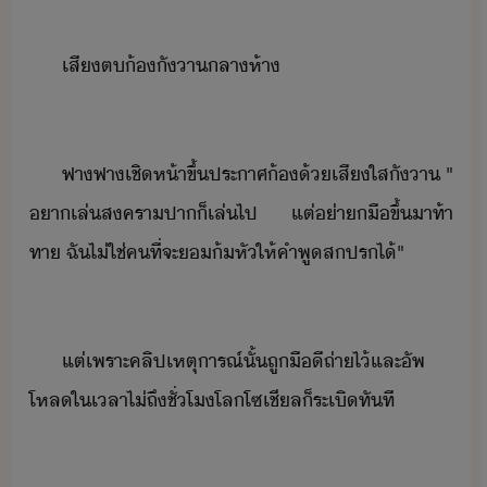
เสี​ต​้ัา​ลา​ห้า
ฟา​ฟา​เชิห้า​ขึ้​ประาศ​้​้​เสีใส​ัา​ ​"​
า​เล่​สคราปา​็​เล่​ไป​ ​แต่​่า​ื​ขึ้​าท​้า​
ทา​ ​ฉั​ไ่ใช่​คที​่​จะ​​้หั​ให้​คำพู​สปร​ไ้​"
แต่​เพราะ​คลิป​เหตุารณ์​ั้​ถู​ืี​ถ่า​ไ้​และ​ัพ
โหล​ใ​เลา​ไ่​ถึ​ชั่โ​โล​โซเชีล​็​ระเิ​ทัที