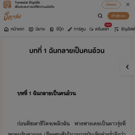
Tunwalai ธัญวลัย
เปิดแอป
เพื่อประสบการณ์ที่ดีกว่าบนมือถือ
เข้าสู่ระบบ
มาใหม่
หน้าแรก
นิยาย
อีบุ๊ก
การ์ตูน
ดรีมแชท
ธัญลิสต์
บทที่ 1 ฉันกลายเป็นคนอ้วน
ท​ที่​ ​1​ ​ฉั​ลาเป็​ค​้
่ที่​ชะตา​ชีิต​จะ​พลิผั​ ​ฟา​ฟา​เค​เป็​ารุ่​ที่​
ทุค​จัตา​ ​เสี​ซุซิ​ใ​าร​ัเทิ​ต่า​ร่ำ​ลื​่า​