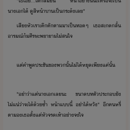
"​โธ่เ๊​...​เ็​สัี้​ ​ห้า​่าี้​่ะ​เหร​จะ​เป็​
าเ​ไ้​ ​ู​สิ​ห้าา​เป็​ระ้​เล​"
เสีหัเราะ​คิคั​ตาา​เป็​ท​ๆ​ ​เธ​สะ​ลั้​
ารณ์​้​ศีรษะ​พาา​ไ่ส​ใจ
แต่​คำพู​ประชั​ข​พ​ั้​ไ่ไ้​หุ​เพีแค่​ั้
"​่า​่าแต่​าเ​เล​ะ​ ​ขา​ท​ตัประ​ั​
ไ่แ่​่า​จะ​ไ้​้ซ้ำ​ ​ห้า​แี้​ ​่า​ไ้​หั​"​ ​ี​ค​หรี่​
ตา​​เธ​ตั้แต่​หั​จร​เท้า​่าจใจ