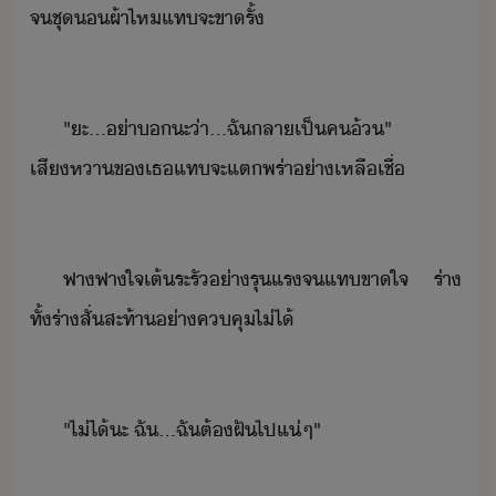
จ​ชุ​ผ้าไห​แทจะ​ขา​รั้
"​ะ​...​่า​​ะ​่า​...​ฉั​ลาเป็​ค​้​"​ ​
เสีหา​ข​เธ​แทจะ​แต​พร่า​่า​เหลืเชื่
ฟา​ฟา​ใจเต้​ระรั​่ารุแร​จ​แท​ขาใจ​ ​ร่า​
ทั้​ร่า​สั่สะท้า​่า​คคุ​ไ่ไ้
"​ไ่ไ้​ะ​ ​ฉั​...​ฉั​ต้​ฝั​ไป​แ่ๆ​"