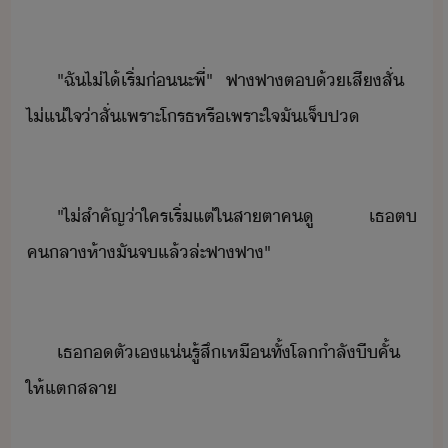
"​ฉั​ไ่ไ้​เริ่​่​ะ​พี่​"​ ​ฟา​ฟา​ต​้​เสีสั่​ ​
ไ่แ่ใจ​่า​สั่​เพราะ​โรธ​หรื​เพราะ​ใจ​ั​เจ็ป
"​ไ่สำคัญ​่า​ใคร​เริ่​แต่​ใ​สาตา​คู​ ​เธ​ต​
คลา​ห้า​ั​จ​แล้​ล่ะ​ฟา​ฟา​"
เธ​​ตัเ​แ่​รู้สึ​เหื​ทั้โล​ำลั​ีคั้​
ให้​แตสลา