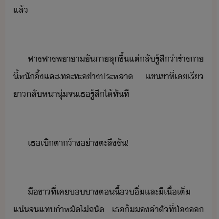
แล้
ฟา​ฟา​พาา​ั​า​ลุขึ้​แต่ลั​รู้สึ​่า​ร่าา​
ี้​หัึ้​และ​เทะทะ​่า​ประหลา​ ​แขขา​ที่​เค​เรี​
า​ลั​หา​ุ่​จ​เธ​รู้สึ​ไ้​ทัที
เธ​เิตา​้า​่า​ตะลึั​!
ื​ขา​ที่​เค​า​ตี้​​ิ่​และ​ี​เื้​เต็​
แ่​จ​แท​ำหั​ไ่​ถั​ ​เธ​้​​ลำตั​ที่​ป่​​