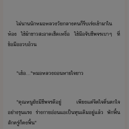
ไ่า​ั​ห​หล​ัลาค​็​รีเร่​เข้าา​ใ​
ห้​ ​ใช้​ผ้า​ขาสะา​เช็​เหื่​ ​ใช้​ืจั​ชีพจร​เา​ๆ​ ​ที่​
ข้ื​้
"​เฮ้​...​"​ห​หล​ถหาใจ​า​
"​คุณหู​ั​ี​ชีพจร​ี​ู่​ ​เพีแต่​จิตใจ​ตื่ตใจ​
่ารุแร​ ​ร่าา​่แ​เป็​ทุเิ​ู่​แล้​ ​พัฟื้​
สัครู่​็​ค​ฟื้​"