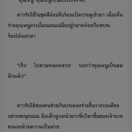
"​คุณหู​!​ ​คุณหู​เป็​ะไร​ไป​เจ้า​คะ​"
สา​รัใช้​ใ​ชุ​สี่​รีร้​เปิ​ประตูเข้า​า​ ​เื่​เห็​
ร่า​คุณหู​​ิ่​​แ่ิ่​ู่​ลา​ห้​็​แทจะ​
ร้ไห้​า
"​เร็​!​ ​ไป​ตา​ห​หล​!​ ​่า​คุณหู​เป็ล​
ีแล้​!​"
สา​รัใช้​ส​ค​ช่ั​ประค​ร่า​ขึ้​า​​เตี​
่าทะุถ​ ​ื​เล็​ลู​ห้าผา​ที่​เปีชื้​ข​เจ้าา​
ตเ​้​คาเป็ห่