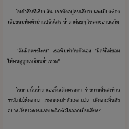
ใ​ค่ำคื​ที่​เีั​ ​เธ​ั่​ู่​คเี​​ระเี​ห้​
​เสี​ล​พั​ผ้า่า​ปลิ​ไส​ ​้ำตา​ค่ๆ​ ​ไหล​ล​า​แ้
"​ฉั​ผิ​ตรไห​"​ ​เธ​พึพำ​ั​ตัเ​ ​"​ผิ​ที่​ไ่​
ให้​คู​ถู​เหี่ำ​เหร​"
ใ​า​ั้​้ำตา​เ่​รื้​เต็​ตา​ ​ร่าา​สั่สะท้า​
รา​ใไ้​ต้​ล​ ​เธ​​เข่า​ตัเ​แ่​ ​เสีสะื้​ั​
่า​เจ็ป​จ​แทจะ​ฉี​หัใจ​​เป็​เสี่​ๆ