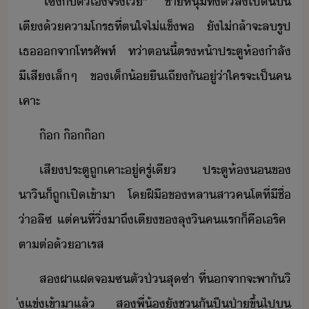
​“​เซ็​ั​ตัเ​จริ​โ้​”​ ​ชาหุ่​ทิ้ตั​ล​ไป​ิ้​​
เตี​้​คาโรธ​ที่​ต​ใจ​ไ่​แข็​พ​ ​ั​ไ่ล้า​จะ​ล​รูป​
เธ​จา​โทรศัพท์​ ​ท่า​ตี้​ตรห้า​ประตู​ห้​ำลั​
ีเสี​เล็​ๆ​ ​ข​เ็้​ื​เถี​ั​ู่​่า​ใคร​จะ​เป็​ค​
เคาะ
​๊​ ​๊​๊
​เสี​ประตู​ถู​เคาะ​ู่​ครู่เี​ ​ประตู​ห้​ข​
าิ​็​ถู​เปิ​เข้าา​ ​โ​ฝีื​ข​หลาสา​คโต​ที่​ีชื่​
่า​ลิซ​ ​แต่​คที​่​ิ่​าถึ​เตี​ข​ลุ​ิ​ค​แร​็​คื​เ​ริค​ ​
ตา​ต่​้​า​เรส
​ส​ฝาแฝ​จ​ซ​ตั​ป่​สุ​ซ่า​ ​ที่​จา​จะ​พาั​ิ​
่​แข่​เข้าา​แล้​ ​ส​พี่้​ั​ช​ั​ปีป่า​ขึ้ไป​​