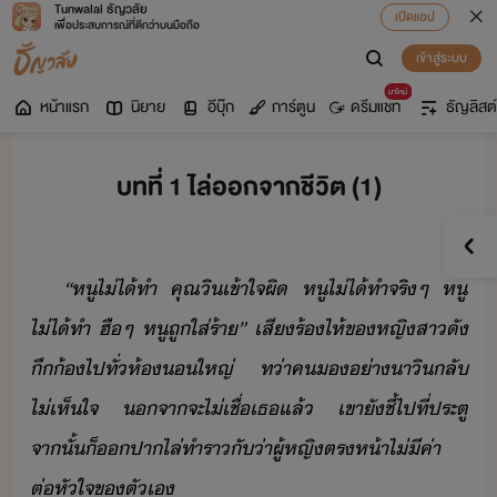
Tunwalai ธัญวลัย
เปิดแอป
เพื่อประสบการณ์ที่ดีกว่าบนมือถือ
เข้าสู่ระบบ
มาใหม่
หน้าแรก
นิยาย
อีบุ๊ก
การ์ตูน
ดรีมแชท
ธัญลิสต์
บทที่ 1 ไล่ออกจากชีวิต (1)
“​หู​ไ่ไ้​ทำ​ ​คุณ​ิ​เข้าใจผิ​ ​หู​ไ่ไ้​ทำ​จริๆ​ ​หู​
ไ่ไ้​ทำ​ ​ฮืๆ​ ​หู​ถู​ใส่ร้า​”​ ​เสีร้​ไห้​ข​หญิสา​ั​
ึ้​ไป​ทั่​ห้​ใหญ่​ ​ท่า​ค​​่า​าิ​ลั​
ไ่เห็​ใจ​ ​จา​จะ​ไ่เชื่​เธ​แล้​ ​เขา​ั​ชี้​ไป​ที่​ประตู​
จาั้​็​ปา​ไล่​ทำ​ราั่า​ผู้หญิ​ตรห้า​ไ่ีค่า​
ต่หั​ใจ​ข​ตัเ