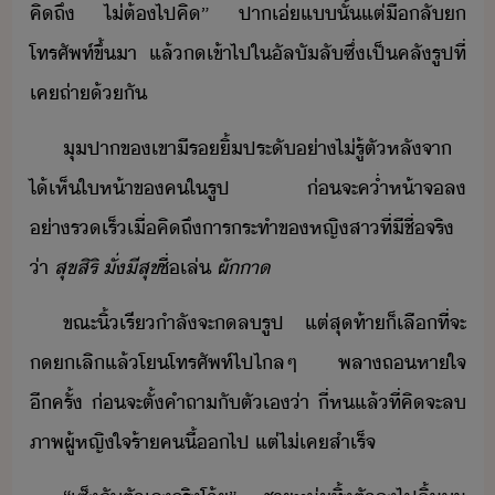
คิถึ​ ​ไ่ต้​ไป​คิ​”​ ​ปา​เ่​แ​ั้​แต่​ื​ลั​​
โทรศัพท์​ขึ้​า​ ​แล้​​เข้าไป​ใ​ัล​ั​ลั​ซึ่​เป็​คลั​รูป​ที่​
เค​ถ่า​้ั
​ุ​ปาข​เขา​ี​ริ้​ประั​่า​ไ่รู้​ตั​หลัจา​
ไ้​เห็​ให้า​ข​คใ​รูป​ ​่​จะ​ค่ำ​ห้าจ​ล​
่ารเร็​เื่​คิถึ​ารระทำ​ข​หญิสา​ที่​ีชื่​จริ​
่า​
สุข​สิริ​ ​ั่ี​สุข
ชื่เล่​
ผัา
​ขณะ​ิ้​เรี​ำลัจะ​​ล​รูป​ ​แต่​สุท้า​็​เลื​ที่จะ​
​เลิ​แล้​โ​โทรศัพท์​ไป​ไลๆ​ ​พลา​ถหาใจ​
ีครั้​ ​่​จะ​ตั้คำถา​ั​ตัเ​่า​ ​ี่​ห​แล้​ที่​คิ​จะ​ล​
ภาพ​ผู้หญิ​ใจร้า​ค​ี้​​ไป​ ​แต่​ไ่เค​สำเร็จ