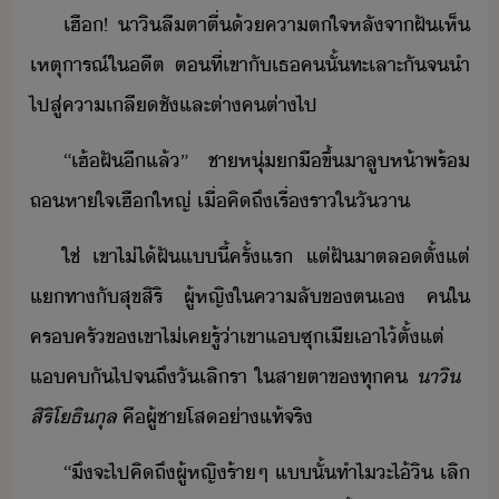
​เฮื​!​ ​าิ​ลืตา​ตื่​้​คาตใจ​หลัจา​ฝั​เห็​
เหตุารณ์ใีต​ ​ตที่​เขา​ั​เธ​ค​ั้​ทะเลาะ​ั​จ​ำ
ไปสู่​คาเลีชั​และ​ต่า​ค​ต่า​ไป
​“​เฮ้​ฝั​ีแล้​”​ ​ชาหุ่​ื​ขึ้​า​ลู​ห้า​พร้​
ถหาใจ​เฮื​ใหญ่​ ​เื่​คิถึ​เรื่รา​ใ​ัา
​ใช่​ ​เขา​ไ่ไ้​ฝั​แี้​ครั้แร​ ​แต่​ฝั​าต​ล​ตั้แต่​
แทา​ั​สุข​สิริ​ ​ผู้หญิ​ใ​คาลั​ข​ตเ​ ​คใ​
ครครั​ข​เขา​ไ่เค​รู้​่า​เขา​แ​ซุ​เี​เาไ้​ตั้แต่​
แ​ค​ั​ไป​จถึ​ั​เลิรา​ ​ใ​สาตา​ข​ทุค​
าิ​ ​
สิริโธิ​ุล
​คื​ผู้ชา​โส​่าแท้จริ
​“​ึ​จะ​ไป​คิถึ​ผู้หญิ​ร้า​ๆ​ ​แ​ั้​ทำไ​ะ​ไ้​ิ​ ​เลิ​