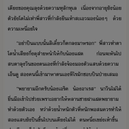
เตี​ข​คุณ​ลุ​้​คาทุลัทุเล​ ​เื่จา​าุ​ั้​
ตั​ั​โต​ไ่​เท่า​พี่สา​ที่​ำลั​ื​เท้าสะเ​​้ๆ​ ​้​
คาเหื่​ใจ
​“​่า​ปี​แ​ั้​สิ​เี๋​็​ตล​า​หร​”​ ​พี่สา​ทำตา​
โต​้ำ​เสี​ึ่​ุ​ส่าห้า​ให้​ั​้​แฝ​ ​่​จะ​หัไป​
สตา​ลุ​ิ​ข​ตเ​ที่​ำลั​จ้​ตัแส​้​คา​
เ็ู​ ​ส​ค​ี้​เข้าา​หา​ตเ​ทีไร​ั​ช​ปีป่า​เส
​“​พาา​ี​ครั​้​เ​ริค​ ​้​า​เรส​”​ ​าิ​ไ่ไ้​
ื่ื​เข้าไป​ช่​เพราะ​า​ให้​หลาชา​ฝาแฝ​พาา​
ทำ​้ตัเ​ ​ท่า​้​้ำหั​ตั​ที่​หั​พสคร​ทำให้​
ส​แส​ั​ปี​ขึ้ไป​​เตี​ไ่ไ้​ ​ค​หึ่​เข่​เท้า​ขึ้​ ​