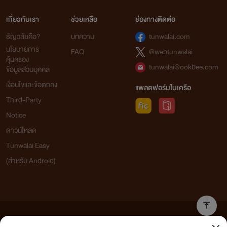
เกี่ยวกับเรา
ช่วยเหลือ
ช่องทางติดต่อ
ธัญวลัยคือ?
บทความ
tunwalai.com
นโยบายการ
FAQ
@webtunwalai
คุ้มครอง
tunwalai@ookbee.com
ข้อมูลส่วนบุคคล
เงื่อนไขและข้อตกลง
แพลตฟอร์มในเครือ
Third-Party
Notice
ดาวน์โหลด
Tunwalai Easy
(สำหรับ Android)
ข้อความที่ท่านได้อ่านจากเว็บไซต์นี้เกิดจากการเขียนโดยสาธารณชนและเผยแพร่โดยอัตโนมัติ ผู้ดูแล