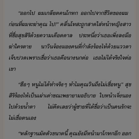
“​​ไป​ ​ผ​เลี​ค​โห​ ​​ไป​จา​ชีิต​ข​ผ​ ​
่ที่​ผ​จะ​ฆ่า​คุณ​ ​ไป​!​”​ ​คลื่​โทสะ​ถู​สา​ใส่​ห้า​หญิสา​
ที่​ชื่​สุข​สิริ​้​คา​เืาล​ ​ประหึ่่า​เธ​เพิ่​ลื​
ฆ่า​ใคร​ตา​ ​าิ​จ้​คที​่​ำลั​ร้ไห้​้​แตา​
เจ็ป​เพราะ​เชื่​่า​เธ​คื​าต่​ ​เธ​ไ่ไ้​จริใจ​ต่​
เขา
“​ฮืๆ​ ​หู​ไ่ไ้​ทำ​จริๆ​ ​ทำไ​คุณ​ิ​ถึ​ไ่เชื่​หู​”​ ​สุข​
สิริ​ร้ไห้​เป็​เผ่า​เต่า​ขณะ​พาา​ธิา​ ​ให้า​เจิ่​​
ไป​้​้ำตา​ ​ไ่​คิ​เล​่า​ผู้ชา​ที่​ไ้ชื่​่า​เป็​ครั​จะ​
ไ่เชื่​ตเ
“​หลัฐา​ั​ตั​ขา​ี้​ ​คุณ​ั​ีห้า​า​โห​ี​ ​​