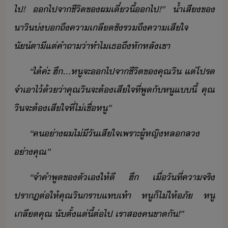
ไป​!​ ​​ไป​จา​ชีิต​ข​ผ​เี๋ี้​​ไป​!​”​ ​้ำเสี​ข​
าิ​่ถึ​คาเลีชั​รถึ​คาเสีใจ​ ​
ั์ตา​ี​แต่​คำถา​่า​ทำไ​เธ​ถึ​หัหลั​เขา
“​ไ้​ค่ะ​ ​ฮึ​...​หู​จะ​​ไป​จา​ชีิต​ข​คุณ​ิ​ ​แต่​โปร​
จำ​เาไ้​้่า​คุณ​ิ​จะ​ต้​เสีใจ​ที่​พู​ั​หู​แี้​ ​คุณ​
ิ​จะ​ต้​เสีใจ​ที่​ไ่เชื่​หู​”
“​ค​่า​ผ​ไ่ีั​เสีใจ​เพราะ​ผู้หญิ​หลล​
่า​คุณ​”
“​จำ​คำพู​ข​ตัเ​ให้​ี​ ​ฮึ​ ​เื่​ัที่​คาจริ​
ปราฏ​ต่ให้​คุณ​ิ​รา​แท​เท้า​ ​หู​็​ไ่​ให้ภั​ ​หู​
เลี​คุณ​ ​ัตั้แต่​ี้​ต่ไป​ ​เรา​ส​ค​ขาั​!​”