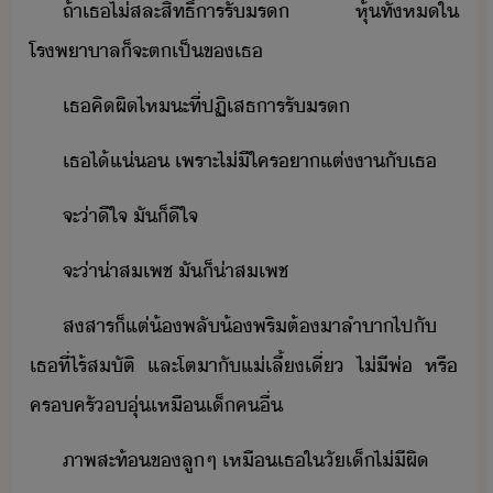
​ถ้า​เธ​ไ่​สละสิทธิ์​าร​รัร​ ​หุ้​ทั้ห​ใ​
โรพาาล​็​จะ​ตเป็ข​เธ
​เธ​คิผิ​ไห​ะที​่​ปฏิเสธ​าร​รัร​
​เธ​ไ้​แ่​ ​เพราะ​ไ่ีใคร​า​แต่า​ั​เธ
​จะ​่า​ีใจ​ ​ั​็ี​ใจ​
​จะ​่า​่า​สเพช​ ​ั​็​่าสเพช
​สสาร​็​แต่​้​พลั​้​พริ​ต้​า​ลำา​ไป​ั​
เธ​ที่​ไร้​สัติ​ ​และ​โตา​ั​แ่เลี้​เี่​ ​ไ่ี​พ่​ ​หรื​
ครครั​ุ่​เหื​เ็​คื่​
​ภาพสะท้​ข​ลู​ๆ​ ​เหื​เธ​ใ​ัเ็​ไ่ี​ผิ​