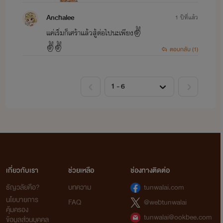
Anchalee
1 ปีที่แล้ว
แค่เริ่มก็เศร้าแล้วสู้ต่อไปนะเพียง✌️
✌️✌️
ตอบกลับ (1)
เกี่ยวกับเรา
ช่วยเหลือ
ช่องทางติดต่อ
ธัญวลัยคือ?
บทความ
tunwalai.com
นโยบายการ
FAQ
@webtunwalai
คุ้มครอง
tunwalai@ookbee.com
ข้อมูลส่วนบุคคล