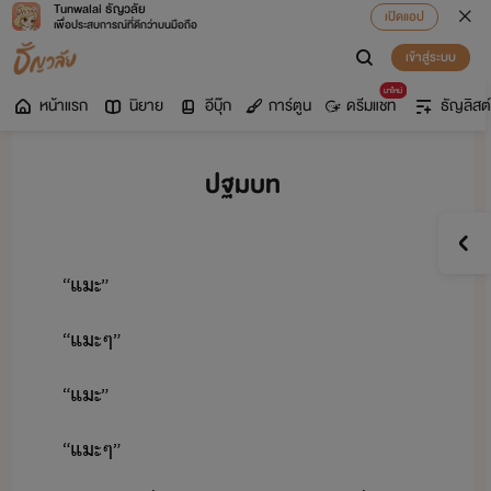
Tunwalai ธัญวลัย
เปิดแอป
เพื่อประสบการณ์ที่ดีกว่าบนมือถือ
เข้าสู่ระบบ
มาใหม่
หน้าแรก
นิยาย
อีบุ๊ก
การ์ตูน
ดรีมแชท
ธัญลิสต์
ปฐมบท
​“​แะ​”
​“​แะ​ๆ​”
​“​แะ​”
​“​แะ​ๆ​”