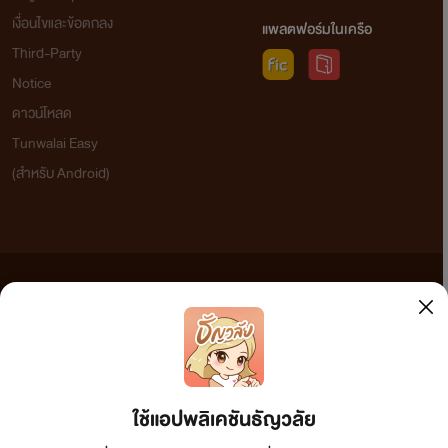
เงื่อนไขและข้อตกลง
แพลตฟอร์มในเครือ
Third-Party
Notice
ดาวน์โหลด
Tunwalai Easy
(สำหรับ Android)
ข้อความที่ท่านได้อ่านจากเว็บไซต์นี้เกิดจากการเขียนโดยสาธารณชนและเผยแพร่โดยอัตโนมัติ ผู้ดูแล
เว็บไซต์แห่งนี้ไม่ได้เห็นด้วยและไม่ขอรับผิดชอบต่อข้อความใดๆ ทั้งสิ้น ดังนั้นผู้อ่านทุกท่านโปรดใช้
วิจารณญาณในการกลั่นกรองด้วยตนเอง และหากท่านพบข้อความใดๆ ที่ขัดต่อกฎหมายและศีลธรรม
กรุณาแจ้งมาที่ tunwalai@ookbee.com เพื่อทีมงานจะได้ดำเนินการในทันที ทั้งนี้ ทางเว็บไซต์ขอสงวน
ลิขสิทธิ์ตามพระราชบัญญัติลิขสิทธิ์ (ฉบับเพิ่มเติม) พ.ศ.2558
ใช้แอปพลิเคชันธัญวลัย