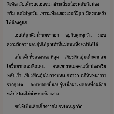
ที่​เพื่​ัเ็​ข​เธ​จะ​าช​่​เลี้​้​พลั​ั​้​
พริ​ ​แต่​ไ่​ทุั​ ​เพราะ​เพื่​ข​เธ​็​ีลู​ ​ีครครั​
ให้​ต้​ูแล
​เธ​ให้​ลู​ื่​้ำ​จา​​ ​ู่​ั​ลู​ทุั​ ​​
คารั​คาุ่​ให้​ลู​เท่าที่​แ่​ค​หึ่​จะ​ทำให้​ไ้
​แ้​เ็​ทั้ส​ห​ที่สุ​ ​เพี​พิณ​ุ้​เ็​ตาล​
โต​ขึ้​า​ล่​ทีละ​ค​ ​ค​แร​ฝาแฝ​คเล​็​้​พริ​
หลั​เร็​ ​เพี​พิณ​ุ้​ไป​า​​เปล​ทาร​ ​ภิัทาาร​
จา​ลุ​เต​ ​ระา​ริ้​ุ่​เื่​ฝาแฝ​ค​พี่​็​ผล็​
หลั​ไป​เร็​ไ่​ต่า​จา​้สา
​ขให้​เป็​เ็​เลี้​่า​ไป​จ​โตะ​ลู​รั