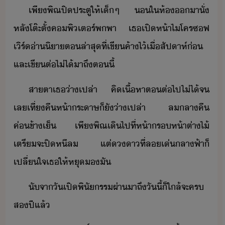
​เพี​พิณ​ปิประตู​ให้​เ็​ๆ​ ​​ใ​ห้​า​ั่​
หลั​โต๊ะ​ตั้​คพิเตร์​พพา​ ​เธ​เปิ​ห้า​ไโคร​ซฟ​
เิร์​่า​ิา​ต​ล่าสุ​ที่​เขี​ค้า​ไ้​เื่​สัปาห์​่​
และ​เขี​ต่​ไ่ไ้​าถึ​ตี้
​สาตา​เธ​่าเปล่า​ ​คิ​เื้หา​ต​ต่ไป​ไ่ไ้​จ​
เล​เที่คื​ห้า​ระาษ​็​ั​่าเปล่า​ ​ล​ลาคื​
ค่ข้า​เ็​ ​เพี​พิณ​เิ​ไป​ที่​ห้า​รห้า​ต่า​ไ้​
เตรี​จะ​ปิ​หี​ล​ ​แต่​า​ที่​ล​เ่​ลา​ฟ้า​็​
เปลี่ใจ​เธ​ให้​หุ​​ั​
​ัจา​ั​เปิ​พิัรร​ผ่า​าถึ​ัี้​็​ใล้​จะ​คร​
ส​ปี​แล้​