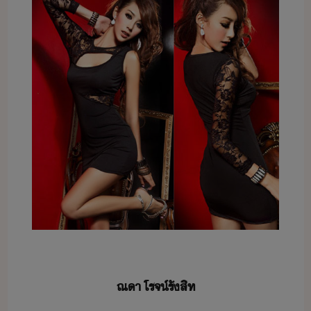
ณ​า​ ​โรจ์​รั​สิท​