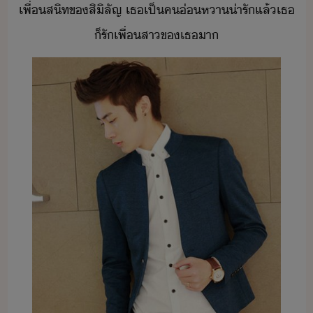
เพื่สิท​ข​สิิลัญ​ ​เธ​เป็​ค​่หา​่ารั​แล้​เธ​
็​รั​เพื่​สา​ข​เธ​า