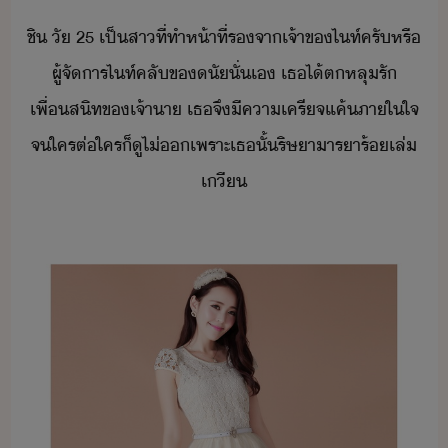
ชิ​ ​ั​ ​25​ ​เป็สา​ที่​ทำห้าที่​ร​จา​เจ้าข​ไท์​ครั​หรื​
ผู้จัาร​ไท์คลั​ข​ั​ั่เ​ ​เธ​ไ้​ตหลุรั​
เพื่สิท​ข​เจ้าา​ ​เธ​จึ​ี​คา​เครีจ​แค้​ภาใใจ​
จ​ใครต่ใคร​็​ู​ไ่​​เพราะ​เธ​ั้​ริษา​ารา​ร้​เล่​
เี