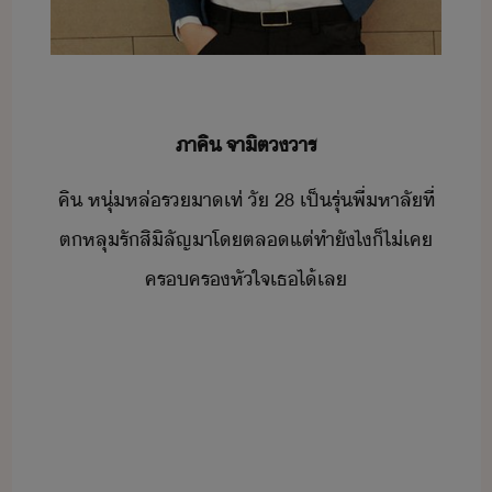
​ภาคิ​ ​จาิ​ต​าร​
คิ​ ​หุ่​หล่​ร​า​เท่​ ​ั​ ​28​ ​เป็​รุ่พี่​หาลั​ที่​
ตหลุรั​สิิลัญ​าโตล​แต่​ทำ​ัไ​็​ไ่เค​
ครคร​หัใจ​เธ​ไ้​เล