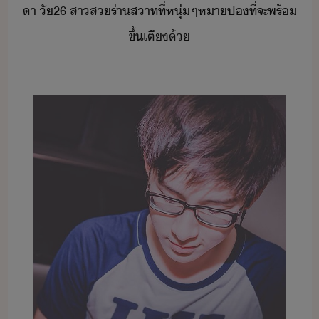
า​ ​ั​26​ ​สา​ส​ร่า​สาท​ที่​หุ่​ๆ​หาป​ที่จะ​พร้​
ขึ้​เตี​้