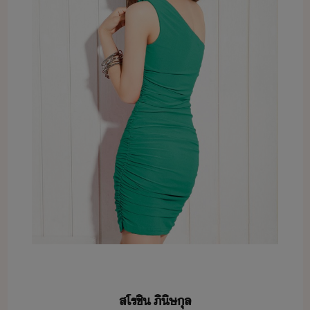
​สโรชิ​ ​ภิ​ิษ​ุล​