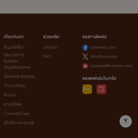
เกี่ยวกับเรา
ช่วยเหลือ
ช่องทางติดต่อ
ธัญวลัยคือ?
บทความ
tunwalai.com
นโยบายการ
FAQ
@webtunwalai
คุ้มครอง
tunwalai@ookbee.com
ข้อมูลส่วนบุคคล
เงื่อนไขและข้อตกลง
แพลตฟอร์มในเครือ
Third-Party
Notice
ดาวน์โหลด
Tunwalai Easy
(สำหรับ Android)