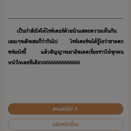
_________________________________________________
​เป็ำลั​ใจ​ให้​ไรท์​เตร์​้​​้า​แส​คาเห็​ั​
เะ​ๆ​จะ​ติ​จะ​ช​็​่า​ั​ไป​ ​ไรท์​เตร์​จะ​ไ้​รู้​ไ​่า​ขา​ต​
พร่​ไร​ี้​ ​แล้​สัญญา​จะ​า​ัพ​เ​เรื่รา​ให้​ทุค​
หำใจ​เล​ทีเี​55555555555555
​ ​
ตอนต่อไป
กลับหน้าเรื่อง