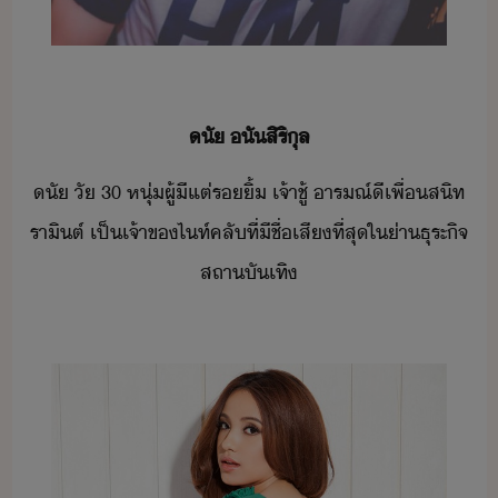
​ั​ ​ั​สิริุล​
ั​ ​ั​ ​30​ ​หุ่​ผู้​ี​แต่​ริ้​ ​เจ้าชู้​ ​ารณ์ี​เพื่สิท​
ราิต​์​ ​เป็เจ้าข​ไท์คลั​ที่​ีชื่เสี​ที่สุ​ใ​่า​ธุระ​ิจ​
สถาัเทิ