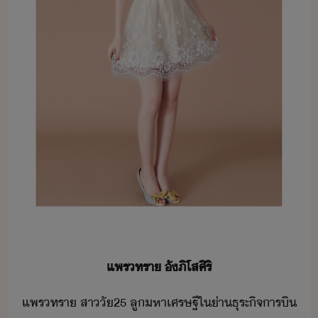
​แพร​ทรา​ ​ั​ภิ​โส​ศิริ​
แพร​ทรา​ ​สา​ั​25​ ​ลู​หาเศรษฐี​ใ​่า​ธุระ​ิจาร​ิ​