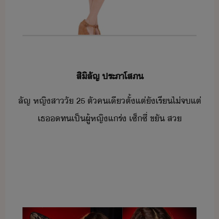
​สิิลัญ​ ​ประภา​โส​ภ​
ลัญ​ ​หญิสา​ั​ ​25​ ​ตั​คเี​ตั้แต่​ั​เรี​ไ่​จ​แต่​
เธ​ท​เป็​ผู้หญิ​แร่​ ​เซ็ซี่​ ​ขั​ ​ส