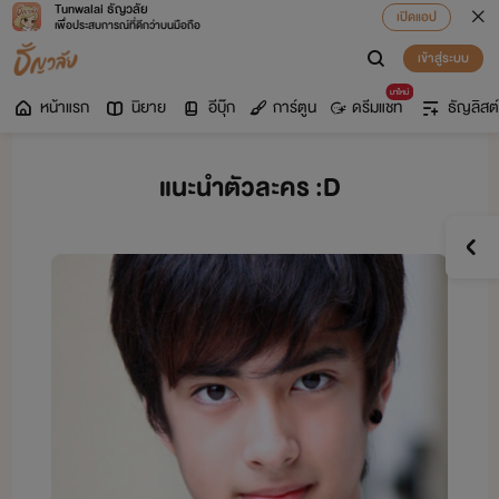
Tunwalai ธัญวลัย
เปิดแอป
เพื่อประสบการณ์ที่ดีกว่าบนมือถือ
เข้าสู่ระบบ
มาใหม่
หน้าแรก
นิยาย
อีบุ๊ก
การ์ตูน
ดรีมแชท
ธัญลิสต์
แนะนำตัวละคร :D