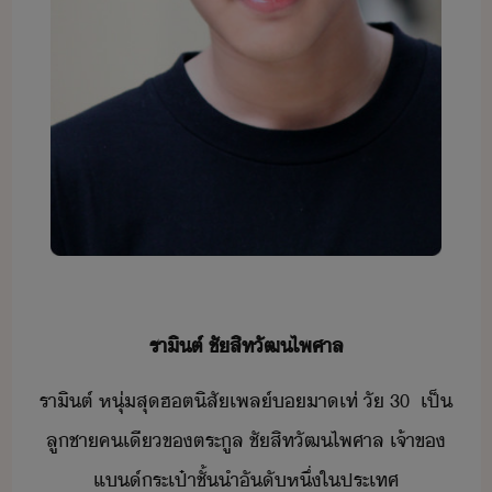
​ราิต​์​ ​ชั​สิท​ัฒ​ไพศาล​
ราิต​์​ ​หุ่​สุ​ฮต​ิสั​เพล์​า​เท่​ ​ั​ ​30​ ​ ​เป็​
ลูชา​คเี​ข​ตระูล​ ​ชั​สิท​ัฒ​ไพศาล​ ​เจ้าข​
แ์​ระเป๋า​ชั้ำ​ัั​หึ่​ใประเทศ