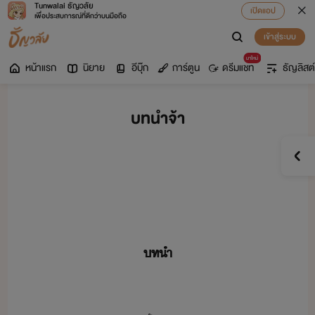
Tunwalai ธัญวลัย
เปิดแอป
เพื่อประสบการณ์ที่ดีกว่าบนมือถือ
เข้าสู่ระบบ
มาใหม่
หน้าแรก
นิยาย
อีบุ๊ก
การ์ตูน
ดรีมแชท
ธัญลิสต์
บทนำจ้า
​ ​
​ทำ​
​ ​