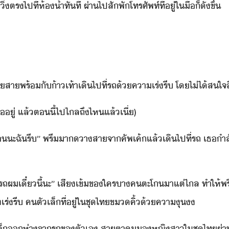
่​ตร​ไป​ที่​ห้้ำ​ทัที​ ​ผ่า​ไป​สัพั​โทรศัพท์​ที่ู่​ใ​ื​็​ั​ขึ้
ลา​สาพร​้​​ั​้า​เท้า​เิ​ไป​ที่​รถ​้​คาเร่​รี​ ​โ​ไ่ไ้​ส
ู่​ ​แล้​ตี้​ไป​ไล​ถึ​ไห​แล้​เี่​)
​ะ​ฉั​รี​”​ ​พรี​า​​าสา​จา​คัพ​เค้​แล้​เิ​ไป​ที่​รถ​ ​เธ​ำ
​รถ​ผ​เี๋ี้​ะ​”​ ​เสี​เข้​ข​ใคร​าค​ตะโ​า​แต่ไล​ ​ทำให้​พรี​
เร่รี​ ​ค​ตัเล็​ที่ู่​ใ​ชุ​ไท​ขคิ้​้​คา​ุ
็​ห่า​จา​รถ​ข​ตัเ​ ​สาตา​ค​​หญิสา​ใ​ชุ​ไท​ผ่