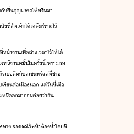
ร้ั​ื่​ุญแจ​รถ​ให้พรี​า
​ที่​คัพ​เค้​ไ้​เคลีร์​ทา​ไ้​
​ห้า​า​เพื่​ถ่เลา​ไ้​ให้​ไ้​
ใจ​หีา​หั้​ใ​ครั้ี้​เพราะ​เธ​
้​เธ​คิ​ั​คเชทร์​แค่​พี่ชา​
เรีต่​เื​ ​แต่​ัี้​เื่​
จะ​หี​า​่​ค่​่า​ั
าทา​ ​จ​รถ​ไ้ห้า​ห้้ำ​โที่​