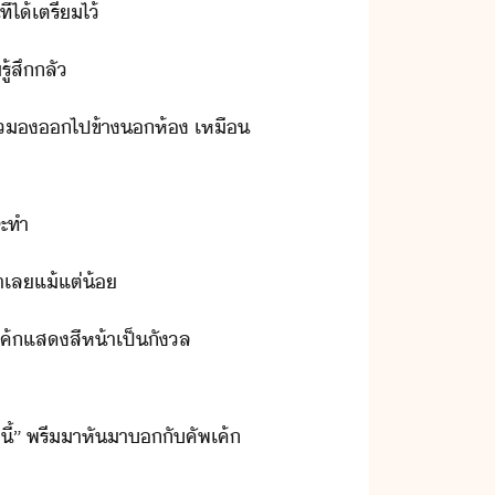
่​ไ้​เตรี​ไ้
รู้สึ​ลั
​แล้​​ไป​ข้า​ห้​ ​เหื​
จะ​ทำ
จะ​ทำเล​แ้แต่้
​คัพ​เค้​แส​สีห้า​เป็ัล​
ี​้​”​ ​พรี​า​หัา​​ั​คัพ​เค้​