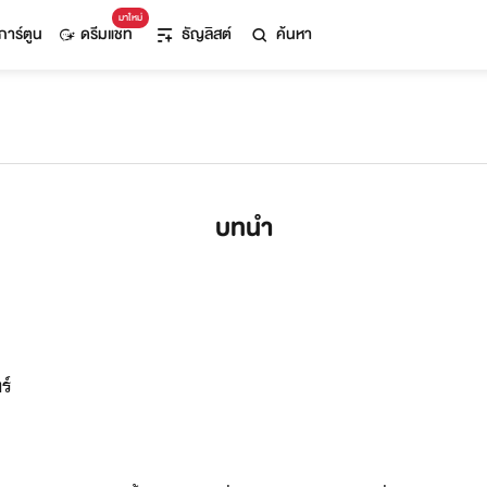
มาใหม่
การ์ตูน
ดรีมแชท
ธัญลิสต์
ค้นหา
บทนำ
ร์