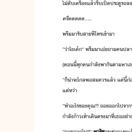
ไ่​ัเครื่​แล้​รี​เปิ​ประตู​รถ​ล​ิ
ครื​.​....
พรี​า​รัสา​ที่​โทร​เข้าา
“​่า​ไ​เค้​”​ ​พรี​า​เ่​ถา​ค​ป
(​ตี้​ทุค​ำลั​พาั​ตาหา​เธ​
“​็​่าจะ​ไล​พสคร​แล้​ ​แค่ี้​่
แต่ท่า
“​ทำ​ะไร​ข​คุณ​!​!​!​ ​ถ​​ไป​จา
ำลั​้า​เท้า​เิ​ตร​าที​่​เธ​่า
“​ถ​​ไป​!​!​”​
พาริช
ระชา​แข​เล