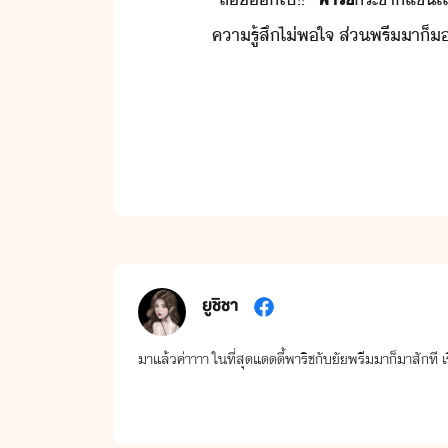
คารู้สึ​ไ่พใจ​ ​ส่​พรี​า​็​
ยูชิชา
มาแล้วค่าาาา ในที่สุดแดดดี้พาริชกับยัยพรีมมาก็มาสักที เรื่