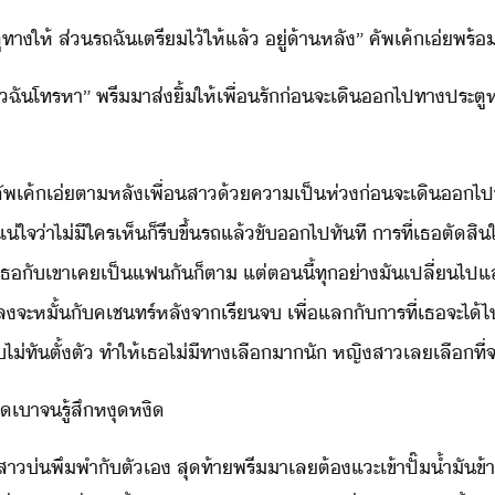
ไปู​ทา​ให้​ ​ส่​รถ​ฉั​เตรี​ไ้​ให้​แล้​ ​ู่​้าหลั​”​ ​คัพ​เค้​เ่​พ
ฉั​โทร​หา​”​ ​พรี​า​ส่​ิ้​ให้​เพื่รั​่​จะ​เิ​​ไป​ทา​ประตู​หลั
”​ ​คัพ​เค้​เ่​ตาหลั​เพื่​สา​้​คาเป็ห่​่​จะ​เิ​​ไป​ที่
่ใจ​่า​ไ่ีใคร​เห็​็​รี​ขึ้รถ​แล้​ขั​​ไป​ทัที​ ​าร​ที่​เธ​ตัสิ
ต​เธ​ั​เขา​เค​เป็​แฟ​ั​็ตา​ ​แต่​ตี้​ทุ่า​ั​เปลี่ไป​แล
​จะ​หั้​ั​คเชทร์​หลัจา​เรีจ​ ​เพื่​แล​ั​าร​ที่​เธ​จะ​ไ้​ไป​
​ไ่ทั​ตั้ตั​ ​ทำให้​เธ​ไ่ีทา​เลื​า​ั​ ​หญิสา​เล​เลื​ที่
ป​เา​จ​รู้สึ​หุหิ
ิสา​่พึพำ​ั​ตัเ​ ​สุท้า​พรี​า​เล​ต้​แะ​เข้า​ปั๊้ำั​ข้