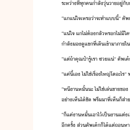
ระห่า​ที่​ทุค​ำลั​ุ่า​ู่​ั
“​แ​แ่ใจ​เหร​่า​จะ​ทำ​แี้​”​ ​คัพ​เ
“​แ่ใจ​ ​แ​ไ่ต้​ลั​หร​ไ่ีใคร​
ำลั​ู​แข​ที่​เิ​เข้าา​ภาใ
“​แต่​ถ้า​คุณป้า​รู้​เรา​ ​ซ​แ่​”​ ​คัพ
“​แค่ี้​เ​ ​ไ่ใช่​เรื่ใหญ่​โต​ะไร​
“​หีา​หั้​ะ​ ​ไ่ใช่เล่​ขาข​ ​เร
่าเห็ไ้ชั​ ​พรี​า​ที่​เห็​็​ส่า
“​็​แค่​า​หั้​เาไ้​เป็​าแต่​เื
ีครั้​ ​ส่​คัพ​เค้​็ไ้แต่​ถ