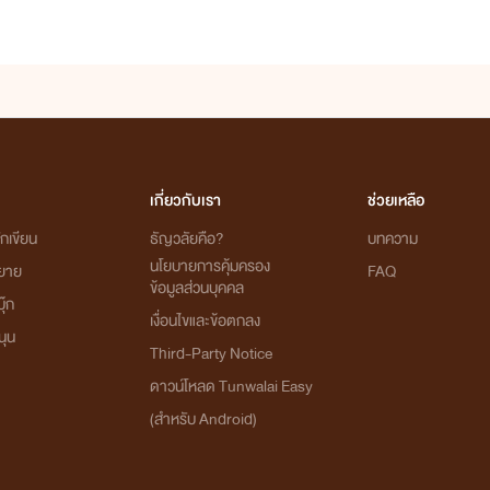
เกี่ยวกับเรา
ช่วยเหลือ
กเขียน
ธัญวลัยคือ?
บทความ
นโยบายการคุ้มครอง
ิยาย
FAQ
ข้อมูลส่วนบุคคล
ุ๊ก
เงื่อนไขและข้อตกลง
นุน
Third-Party Notice
ดาวน์โหลด Tunwalai Easy
(สำหรับ Android)