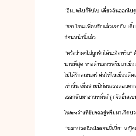
“​ื​..​จะ​ไป​็​รี​ไป​ ​เี๋​ฉั​​
“​ขใจ​ะ​เพื่รั​แล้​เจั​ ​เี๋​
่ห้าี้​แล้
“​หั​่า​ค​ไ่​ถูจั​ไ้​ะั​พ​รี​
า​ที่สุ​ ​ทา​้า​ข​พรี​า​เื่​แ
ไ่ไ้​รั​คเชทร์​ ​ต่ให้​ใเื่​ี
เท่าั้​ ​เื่​สา​ปี่​เธ​ต​ตล
เธ​ลัา​า​หั้​็​ถู​จั​ขึ้​แ
ใ​ระห่า​ที่​ขัรถ​ู่​พรี​า​เิ​
“​จะ​าป​ฉี่​ะไร​ตี้​เี่​”​ ​หญ