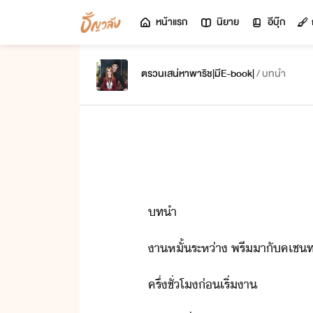
หน้าแรก
นิยาย
อีบุ๊ก
ตรวนเสน่หาพาริช|มีE-book|
/ บทนำ
ทำ
า​หั้​ระห่า​ ​พรี​า​ั​คเชท
ครึ่​ชั่โ​่​เริ่​า