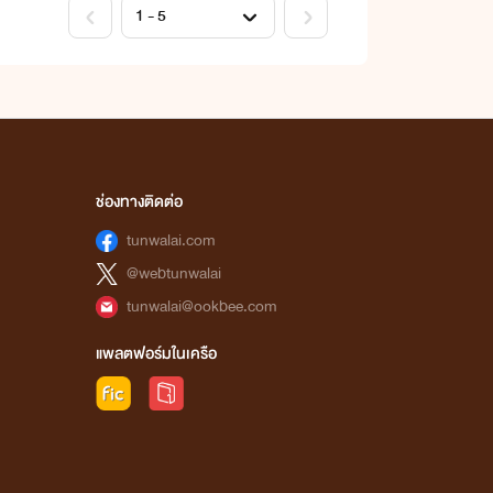
ช่องทางติดต่อ
tunwalai.com
@webtunwalai
tunwalai@ookbee.com
แพลตฟอร์มในเครือ