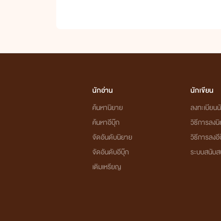
นักอ่าน
นักเขียน
ค้นหานิยาย
ลงทะเบียนนั
ค้นหาอีบุ๊ก
วิธีการลงน
จัดอันดับนิยาย
วิธีการลงอีบ
จัดอันดับอีบุ๊ก
ระบบสนับส
เติมเหรียญ