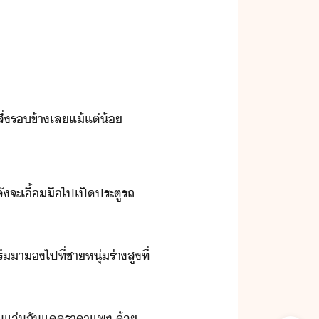
ใจ​สิ่รข้า​เล​แ้แต่้
ลัจะ​เื้ื​ไป​เปิ​ประตู​รถ​
า​​ไป​ที่​ชาหุ่​ร่า​สู​ที่​
า​แ่ัแ​ราคาแพ​ ​้​