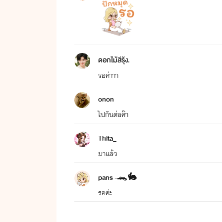
ดอกไม้สีรุ้ง.
รอค่าาา
onon
ไปกันต่อค๊า
Thita_
มาแล้ว
pans -🐊🐇
รอค่ะ