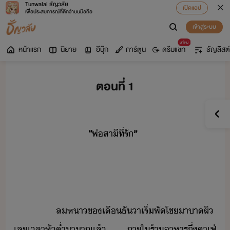
Tunwalai ธัญวลัย
เปิดแอป
เพื่อประสบการณ์ที่ดีกว่าบนมือถือ
เข้าสู่ระบบ
มาใหม่
หน้าแรก
นิยาย
อีบุ๊ก
การ์ตูน
ดรีมแชท
ธัญลิสต์
ตอนที่ 1
“
พ่​สาี​ที่รั
”​
​ ​ ​ ​ ​ ​ ​ ​ ​ลหา​ข​เื​ธัา​เริ่​พั​โช​าา​ผิ​ ​
เลเลา​หัค่ำ​าา​แล้​ ​ภาใ​ร้าาหาร​ึ่​คาเฟ่​