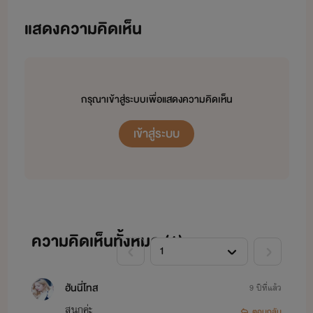
อ่านทุกตัวอักษร
แสดงความคิดเห็น
แม้จะพิมผิดบ้างถูกบ้าง ก็ขออภัยด้วย
นักเขียนรีบบบบ 555
กรุณาเข้าสู่ระบบเพื่อแสดงความคิดเห็น
------------------
เข้าสู่ระบบ
แจ้งช่องทางการสื่อสารนะคะ
สำหรับผู้ที่สนใจติดตามผลงาน กลัว
เงียบหาย
ความคิดเห็นทั้งหมด (
1
)
เข้าไปทวงไปพูดคุยกันได้ที่
ฮันนี่โทส
ได้เลยนะคะ
Fan Page : Winnie P.
9 ปีที่แล้ว
สนุกค่ะ
ตอบกลับ