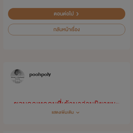
ตอนต่อไป
กลับหน้าเรื่อง
poohpoly
ขอบคุณทุกคนที่เข้ามาอ่านนิยายนะ
แสดงเพิ่มเติม
คะ
หวังว่าทุกคนจะพอใจและสนุกกับการ