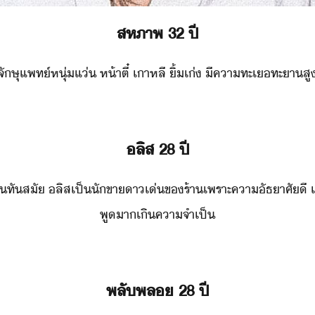
สหภาพ​ ​32​ ​ปี​
จัษุแพท์​หุ่​แ่​ ​ห้า​ตี๋​ ​เาหลี​ ​ิ้​เ่​ ​ี​คาทะเทะา​สู
ลิส​ ​28​ ​ปี
​ทัสั​ ​ลิ​สเป​็​ั​ขา​าเ่​ข​ร้า​เพราะ​คา​ัธาศั​ี​ ​แ
พูา​เิคาจำเป็​
พลั​พล​ ​28​ ​ปี