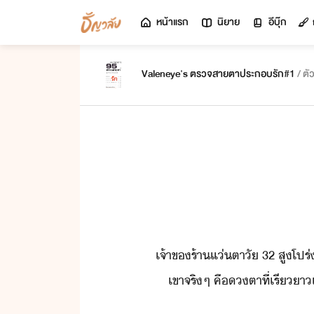
หน้าแรก
นิยาย
อีบุ๊ก
Valeneye's ตรวจสายตาประกอบรัก#1
/ ตั
เจ้าขร้า​แ่ตา​ั​ ​32​ ​สูโปร่
เขา​จริๆ​ ​คื​ตา​ที่​เรี​