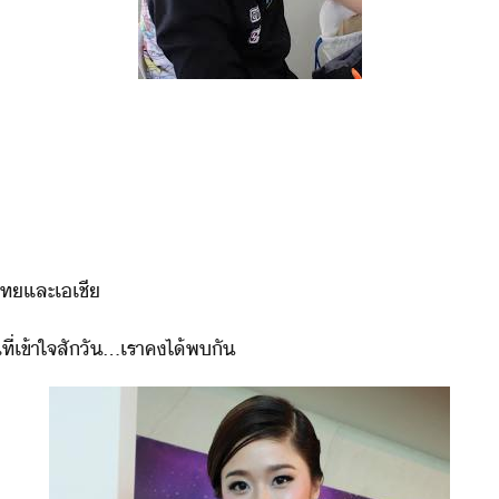
ไท​และ​เเชี
ที่​เข้าใจ​สัั​...​เรา​คไ้​พั