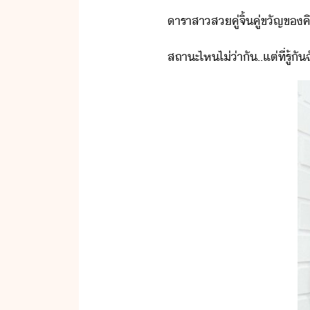
ารา​สา​ส​คู่​จิ้​คู่ขัญ​ข​คิ
สถาะ​ไห​ไ่่า​ั​..​แต่​ที่​รู้ั