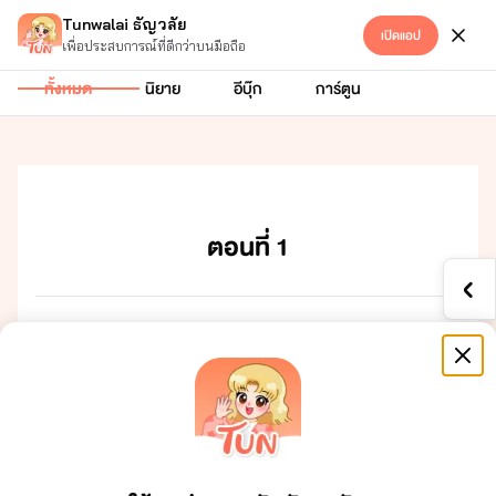
Tunwalai ธัญวลัย
เปิดแอป
Hetero
เข้าสู่ระบบ
เพื่อประสบการณ์ที่ดีกว่าบนมือถือ
ทั้งหมด
นิยาย
อีบุ๊ก
การ์ตูน
ตอนที่ 1
ตที่​ ​1