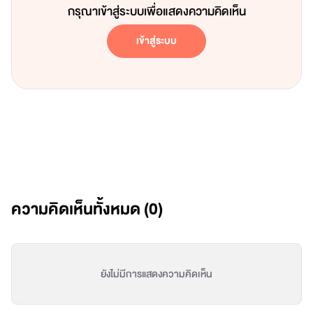
กรุณาเข้าสู่ระบบเพื่อแสดงความคิดเห็น
เข้าสู่ระบบ
ความคิดเห็นทั้งหมด (
0
)
ยังไม่มีการแสดงความคิดเห็น