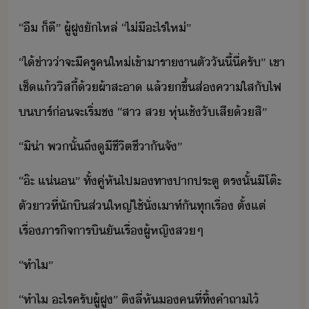
​“​ื​ ​็ี​”​ ​ผู้​ฝู​ัไหล่​ ​“​ไ่ี​ะไร​ให่​”
​“​ไ้ข่า​่า​จะ​ี​ครู​ค​ให่​เข้าา​ราาตั​ัี้​ี่​ครั​”​ ​เขา​
เช็​แ้​ิสี้​้​ผ้า​สะา​ ​แล้​ขึ้​ส่​คาใส​ั​ไฟ​
​าร์​่​จะ​เริ่​ช​ ​“​สา​ ​ส​ ​หุ่​เช้ั​เสี​้​สิ​”
​“​ิ่า​ ​พ​ั้​ถึ​ู​ีชีิตชีา​ั​จั​”​
​“​๊ะ​ ​แ่​”​ ​ทั้คู่​หัไป​​ทา​ปา​ประตู​ ​ตรั้​ีโต​๊ะ​
ตั​า​ที่​ัิ​ส่ใหญ่​ใช้​ั่​เาท์​ั​ทุ​เรื่​ ​ตั้แต่​
เรื่​ภาริจ​าริ​ั​เรื่​ผู้หญิ​ส​ๆ
​“​ทำไ​”
​“​ทำไ​ ​ะไร​ครั​ผู้​ฝู​”​ ​ติ​ลี่​หั​​คที​่​ทิ้​คำถา​ไ้​