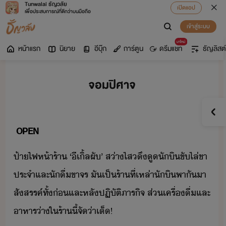
Tunwalai ธัญวลัย
เปิดแอป
เพื่อประสบการณ์ที่ดีกว่าบนมือถือ
เข้าสู่ระบบ
มาใหม่
หน้าแรก
นิยาย
อีบุ๊ก
การ์ตูน
ดรีมแชท
ธัญลิสต์
จอมปิศาจ
​
OPEN
​ป้า​ไฟห้า​ร้า​ ​‘​ี​เิ้ล​ผั​’​ ​ส่าไส​ึู​ัิ​ขัไล่​ขา
ประจำ​และ​ัื่​ขาจร​ ​ั​เป็​ร้า​ที่​เหล่า​ัิ​พาั​า​
สัสรรค์​ทั้​่​และ​หลั​ปฏิัติภาริจ​ ​ส่​เครื่ื่​และ​
าหาร่า​ใ​ร้า​ี้​จั​่า​เ็​!​