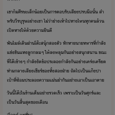
​เขา​้​ศีรษะ​เล็้​เป็าร​ตรั​เสี​ปรื​ั้​ ​สำ
หรั​ีรุรุษ​่า​เขา​ ​ไ่่า​่าเท้า​ไป​ทา​ไห​ทุค​ล้​
เปิทา​ให้​้คาิี
​พั​ไล์​เิผ่า​โต๊ะ​สุ​้​ส​ตั​ ​ทัทา​าทหาร​ที่​ำลั​
แข่ขั​แท​ลู​ล​ๆ​ ​ให้​ล​หลุ​ั​่าสุสา​ ​ขณะ
ที่​โต๊ะ​ข้าๆ​ ​ำลั​ัข้​ประล​ำลั​ั​่าเคร่เครี​
​ท่าลา​เสี​เชีร์​ข​ทั้สฝ่า​ ​ถัไป​เป็​แ๊​ปา​
เป้า​ที่​ซ้​ประล​คาแ่ำ​ั​่าเาเป็เาตา​
​ัี้​โต๊ะ​ใ​ร้า​เต็​่ารเร็​ ​เพราะ​เป็​ัศุร์​และ​
เป็​ั​สิ้สุ​ข​เื​