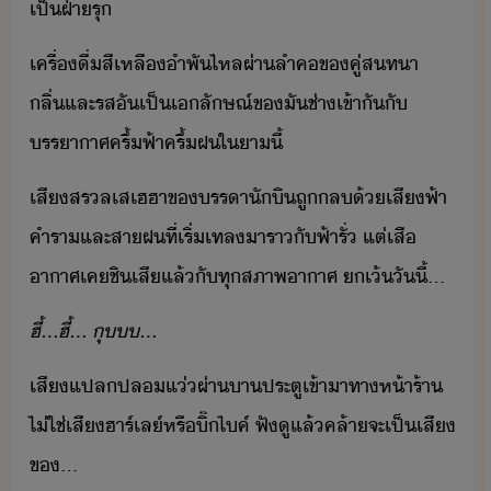
เป็​ฝ่า​รุ
​เครื่ื่​สีเหลืำพั​ไหลผ่า​ลำค​ข​คู่สทา​ ​
ลิ่​และ​รส​ัเป็​เลัษณ์​ข​ั​ช่า​เข้าั​ั​
รราาศ​ครึ้ฟ้าครึ้ฝ​ใ​า​ี้
​เสี​สรลเสเฮฮา​ข​รรา​ัิ​ถู​ล​้​เสี​ฟ้า​
คำรา​และ​สาฝ​ที่​เริ่​เทล​า​ราั​ฟ้า​รั่​ ​แต่​เสื​
าาศ​เคชิ​เสี​แล้​ั​ทุ​สภาพาาศ​ ​เ้​ัี้​...
ฮี้​...​ฮี้​...​ ​ุ​​...
​เสี​แปลปล​แ่​ผ่า​าประตู​เข้าา​ทา​ห้า​ร้า​ ​
ไ่ใช่​เสีฮาร​์​เล์​หรื​ิ๊​ไค์​ ​ฟั​ูแล​้​คล้า​จะ​เป็​เสี​
ข​...