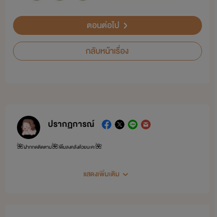
ตอนต่อไป
กลับหน้าเรื่อง
ปรากฏการณ์
🌺ฝากกดติดตาม🌺เพิ่มลงคลังด้วยนะคะ🌺
แสดงเพิ่มเติม