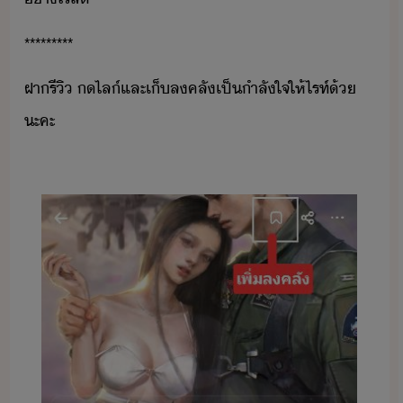
*********
ฝา​รี​ิ​ ​​ไล​์​และ​เ็​ล​คลั​เป็ำลั​ใจ​ให้​ไรท์​้​
ะคะ