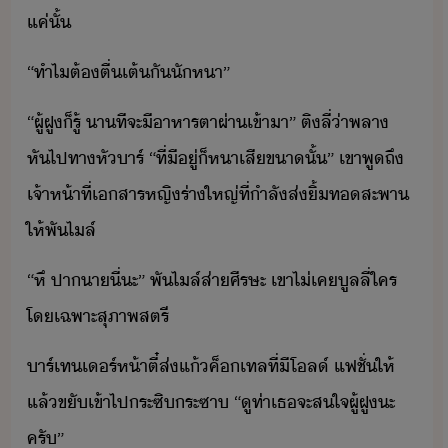
แค่ั้
​“​ทำไ​ต้​ตื่เต้​ั​ัหา​”​
​“​ผู้​ฝู​็​รู้​ ​า​ที​จะ​ี​าหารตา​ผ่า​เข้าา​”​ ​ติ​ลี่​่า​พลา​
หัไป​ทาหั​าร์​ ​“​ที่​ีู่​็​หา​เสี​ขา​ั้​”​ ​เขา​พูถึ​
เจ้าห้าที่​เสาร​หญิ​ร่า​ใหญ่​ที่​ำลั​ส่​ิ้​ทสะพา​
ให้​พั​ไล์
​“​หึ​ ​ปา​า​ี่​ะ​”​ ​พั​ไล์​ส่า​ศีรษะ​ ​เขา​ไ่เค​ูล​ลี่​ใคร​
โเฉพาะ​สุภาพสตรี
​าร์เทเร์​ห้า​ตี๋​ส่​แ้​ค็เทล​ที่​ีโ​ล​์​ ​แฟชั่​ให้​ ​
แล้​ขั​เข้าไป​ระซิระซา​ ​“​ูท่า​เธ​จะ​สใจ​ผู้​ฝู​ะ​
ครั​”