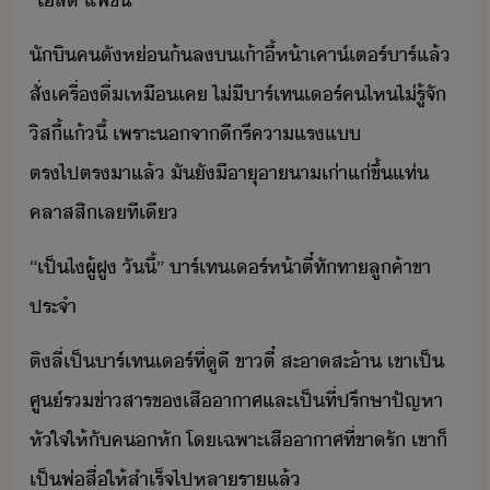
​“​โล์​ ​แฟชั่​”
​ัิ​คั​ห่​้​ล​​เ้าี้​ห้า​เคา์เตร์​าร์​แล้​
สั่​เครื่ื่​เหืเค​ ​ไ่ี​าร์เทเร์​ค​ไห​ไ่รู้​จั​
ิสี้​แ้​ี้​ ​เพราะ​จา​ีรี​คาแร​แ​
ตรไปตรา​แล้​ ​ั​ั​ีาุ​า​า​เ่าแ่​ขึ้แท่​
คลาสสิ​เล​ทีเี
​“​เป็​ไ​ผู้​ฝู​ ​ัี้​”​ ​าร์เทเร์​ห้า​ตี๋​ทัทา​ลูค้า​ขา
ประจำ​
​ติ​ลี่​เป็​าร์เทเร์​ที่​ูี​ ​ขา​ตี๋​ ​สะาสะ้า​ ​เขา​เป็​
ศู์ร​ข่าสาร​ข​เสื​าาศ​และ​เป็​ที่ปรึษา​ปัญหา​
หัใจ​ให้​ั​ค​หั​ ​โเฉพาะ​เสื​าาศ​ที่​ขา​รั​ ​เขา​็​
เป็​พ่สื่​ให้​สำเร็จ​ไป​หลา​รา​แล้