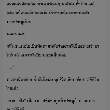
ส​แล้ั​​โต​ ​พา​เา​เพื่​ๆ​ ​ฮา​ลั่​ไป​ทั้​ร้า​ ​แต่​
ไ่า​็​ค่​เี​ล​เื่ี​ร่า​ข​ใคร​าค​ผลั​
าประตู​เข้าา
แ​.​..
​ลิ่​ฝ​และ​ไ​เ็​พั​ตาหลั​ร่า​า​ที่​เื้่า​เข้าา​
ใ​ร้า​ใ​สภาพ​ที่​เปีป​เล็้
​“​...​”​
​ราั​ี​ค​ชั​ปลั๊​ี​เิ้ล​ผั​ ​ทุ​ชีิต​เีริ​รา​ไร้​ชีิต​
ไป​แล้
​“​า​...​ฟ้า​”​ ​เสื​าาศ​ที่ั่​ู่​ห้า​ประตู​้า​ปา​ครา​
่าไร​้​สติ