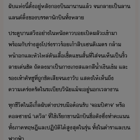
​ผั​แห่​ี้​ตั้ู่​หลั​​ิ​าา​แล้​ ​จ​ลาเป็​ลา​
แล์​ิ้​ข​รรา​ัิ​ทั้หลา
​ประตู​า​สิ​่า​ใ​หั​คา​เปิ​ผลั​ะ​เข้าา​ ​
พร้ั​ร่า​สูโปร่​รา​ร้​เ้า​สิ​เซติเตร​ ​ล้า​
ห้า​และ​หัไหล่​ั​เสื้เชิ้ต​แข​สั้​ที่​ใส่​จ​เห็​เป็​ริ้​
ลา​เ่ชั​ ​ถั​ลา​เป็​าเส​แล​สี้ำเิ​เข้​ ​และ​
รเท้า​คัทชู​ที่​ถู​ขั​เสี​จ​เาั​ ​แสให้เห็​ถึ​
คาเคร่ครั​ใ​ระเีิั​แ้​จะ​ู่​เลา​า
​ทุ​ชีิต​ใ​ี​เิ้ล​ผั​ต่า​ปรื​ต้รั​ ​‘​จ​ปิศาจ​’​ ​หรื​
คล​ซา์​ ​‘​เ​ิล​’​ ​ที่​ใช้​เรีขา​ัิ​ชื่ั​ซึ่​ทำคะแ​
ทั้​ภาคทฤษฎี​และ​ปฏิัติ​ไ้​สูสุ​ใ​รุ่​ ​ทั้​ใ​ตำรา​และ​​
ฟาฟ้า