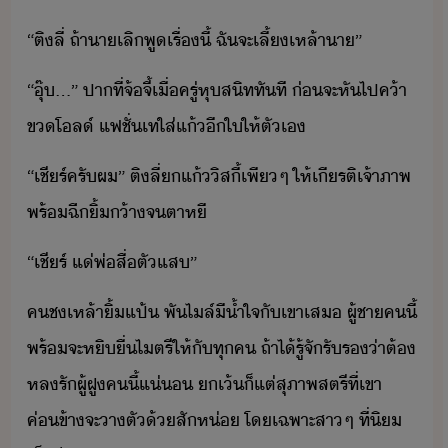
​“​ติ​ลี่​ ​ถ้า​า​เลิ​พู​เรื่​ี้​ ​ฉั​จะ​เลี้​เหล้า​า​”
​“​ุ​๊​.​..​”​ ​ปา​ที่​จ้​จี้​เื่​ครู่​หุ​สิท​ทัที​ ​่​จะ​หัไป​ค้า​
ข​โล์​ ​แฟชั่​เท​ใส่​แ้​ี​ใ​ให้​ตัเ​
​“​เชีร์​ครัผ​”​ ​ติ​ลี่​แ้​ิสี้​เพี​ๆ​ ​ให้เีรติ​เจ้าภาพ​
พร้​ฉี​ิ้​้า​จ​ตาหี
​“​เชีร์​ ​แ่​พ่สื่​ตัแส​”​
​ค​ช​เหล้า​ิ้แป้​ ​พั​ไล์​ี้ำใจ​ั​เขา​เส​ ​ผู้ชา​ค​ี้​
พร้​จะ​หิื่​ไตรี​ให้​ั​ทุค​ ​ถ้า​ไ้​รู้จั​รัร​่า​ต้​
หลรั​ผู้​ฝู​ค​ี้​แ่​ ​เ้​็​แต่​สุภาพสตรี​ที่​เขา​
ค่ข้าจะ​าตั​้​สัห่​ ​โเฉพาะ​สา​ๆ​ ​ที่​ิ​