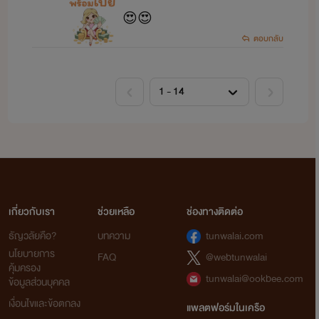
😍😍
ตอบกลับ
เกี่ยวกับเรา
ช่วยเหลือ
ช่องทางติดต่อ
ธัญวลัยคือ?
บทความ
tunwalai.com
นโยบายการ
FAQ
@webtunwalai
คุ้มครอง
tunwalai@ookbee.com
ข้อมูลส่วนบุคคล
เงื่อนไขและข้อตกลง
แพลตฟอร์มในเครือ