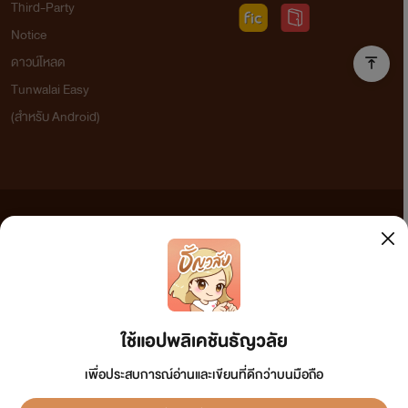
Third-Party
Notice
ดาวน์โหลด
Tunwalai Easy
(สำหรับ Android)
ข้อความที่ท่านได้อ่านจากเว็บไซต์นี้เกิดจากการเขียนโดยสาธารณชนและเผยแพร่โดยอัตโนมัติ ผู้ดูแล
เว็บไซต์แห่งนี้ไม่ได้เห็นด้วยและไม่ขอรับผิดชอบต่อข้อความใดๆ ทั้งสิ้น ดังนั้นผู้อ่านทุกท่านโปรดใช้
วิจารณญาณในการกลั่นกรองด้วยตนเอง และหากท่านพบข้อความใดๆ ที่ขัดต่อกฎหมายและศีลธรรม
กรุณาแจ้งมาที่ tunwalai@ookbee.com เพื่อทีมงานจะได้ดำเนินการในทันที ทั้งนี้ ทางเว็บไซต์ขอสงวน
ลิขสิทธิ์ตามพระราชบัญญัติลิขสิทธิ์ (ฉบับเพิ่มเติม) พ.ศ.2558
ใช้แอปพลิเคชันธัญวลัย
เพื่อประสบการณ์อ่านและเขียนที่ดีกว่าบนมือถือ