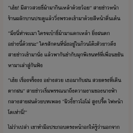
​“​เฮ้​!​ ​ีสา​ส​ขี่้า​าิ​เหล้า​้​้​”​ ​สา​ข่า​ห้า​
ร้า​ผลั​าประตู​แล้​ิ่​พร​เข้าา​้​สีห้า​ตื่เต้
​“​ึ​ี่​ท่าจะ​เา​ ​ใคร​จะ​้า​ขี่้า​า​แ​เหล้า​ ​ิ่​ฝต​
่าี้​้​ะ​”​ ​ใคร​สั​คที​่​ั่​ู่​ใ​๊​โต๊ะ​ตั​า​ึ​
สา​ข่า​เข้าา​ั่​ ​แล้​พาั​ขำ​ั​ุ​พิเร​ทร​์​ที่​เพื่​ขั​
หาา​เล่า​สู่​ั​ฟั
​“​เฮ้​ ​เรื่​จริ๊​​ ​่า​ส​ ​เธ​าั​ฝ​ ​ส​ตร​ที่​เิ​
ตาฝ​”​ ​สา​ข่า​เริ่​พรรณา​ถึ​คาา​ข​าฟ้า​
ลา​สาฝ​้​ทเพล​ ​“​ผิ​ี้​ขา​โ​โ่​ ​สู​ปรี๊​ ​ไฟห้า​
โต​เท่า​ี่​!​”
​ไ่่า​เปล่า​ ​เขา​ทำ​ื​ประ​ตรห้า​​ให้​รู้​่า​​จา​