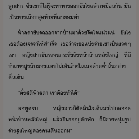
ลูสา​ ​ซึ่​เขา​็​ไ่รู้​จะ​หาทา​​ัไ​แล้​เหืั​ ​ั​
เป็​ทาเลื​สุท้า​ที่​เขา​​ทำ
ฟ้า​ลา​ขัรถ​จา​้า​า​้​จิตใจ​แ่แ่​ ​ัไ​
เธ​ต้​เจรจา​ให้​สำเร็จ​ ​เธ​่า​จะ​ข​แ่​จ่า​เขา​เป็​​ๆ​
เา​ ​หญิสา​ขัรถ​จระทั่​ถึ​ห้า้า​หลั​ใหญ่​ ​ที่​ี​
ำแพ​สู​ลิ​​แท​ไ่เห็​ข้าใ​เล​้ซ้ำ​ั้​่า​
ตื่เต้
“​ตั้สติ​ฟ้า​ลา​ ​เรา​ต้​ทำไ้​”
พ​พู​จ​ ​หญิสา​็​ตัสิใจ​เิล​ไป​​
ห้า้า​หลั​ใหญ่​ ​แล้​ื​ร​ู่​สัพั​ ​็​ี​ชาหุ่​รูป
ร่า​สูใหญ่​ส​ค​เิ​า