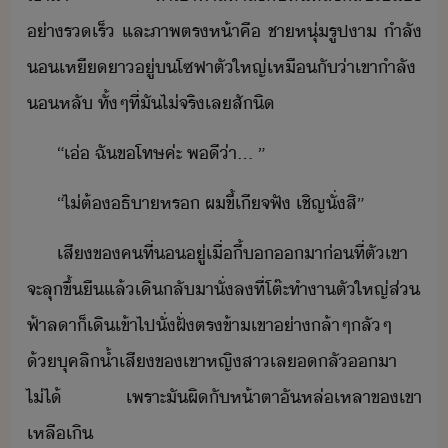
่ารเร็​ ​และ​ภาพ​ตรห้า​คื​ ​ชาหุ่​รูปา​ ​ำลั​
​เหีา​ู่​​โซฟา​ตั​ใหญ่​เหืั​่า​เขา​ำลั​
หลั​ ​ทั้ๆที่​ั​ไ่​จริ​เล​สัิ
“​เ่​ ​ฉั​ขโทษ​ค่ะ​ ​พี​่า​...​ ​”
“​ไ่ต้​ธิา​หร​ ​ผ​ขี้เีจ​ฟั​ ​เชิญ​ั่​สิ​”
เสี​ข​คที​่​​ู่​เื่ี้​​​า​่​ที​่​ตั​เขา​
จะ​ลุขึ้​ื​แล้​เิ​ลัา​ั่ล​ที่​โต๊ะทำา​ตั​ใหญ่​ส่​
ฟ้า​ลา​็​เิ​เข้าไป​ั่​ฝั่​ตรข้า​เขา​่า​ล้า​ๆ​ลั​ๆ​ ​
้​ุคลิ​้ำเสี​ข​เขา​หญิสา​เล​​ลั​า​
ไ่ไ้​ ​เพราะ​ั​ผิ​ั​ห้าตา​ั​หล่เหลา​ข​เขา​
เหลืเิ