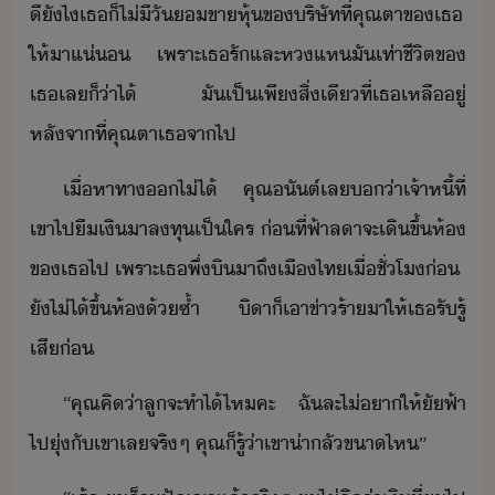
ีั​ไ​เธ​็​ไ่ีั​​ขา​หุ้​ข​ริษัท​ที่​คุณตา​ข​เธ​
ให้​า​แ่​ ​เพราะ​เธ​รั​และ​หแห​ั​เท่า​ชีิต​ข​
เธ​เล​็​่า​ไ้​ ​ั​เป็​เพี​สิ่​เี​ที่​เธ​เหลืู่​
หลัจาที่​คุณตา​เธ​จาไป
เื่​หาทา​​ไ่ไ้​ ​คุณ​ัต์​เล​่า​เจ้าหี้​ที่​
เขา​ไป​ื​เิ​า​ลทุ​เป็​ใคร​ ​่ที่​ฟ้า​ลา​จะ​เิ​ขึ้​ห้​
ข​เธ​ไป​ ​เพราะ​เธ​พึ่​ิ​าถึ​เื​ไท​เื่​ชั่โ​่​ ​
ั​ไ่ไ้​ขึ้​ห้​้ซ้ำ​ ​ิา​็​เา​ข่าร้า​า​ให้​เธ​รัรู้​
เสี่
“​คุณ​คิ​่า​ลู​จะ​ทำไ้​ไห​คะ​ ​ฉั​ละไ​่​า​ให้ั​ฟ้า​
ไป​ุ่​ั​เขา​เล​จริๆ​ ​คุณ​็​รู้​่า​เขา​่าลั​ขา​ไห​”