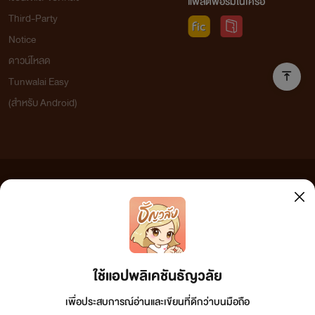
และตอนนี้ไรท์มีอีบุ๊คแล้ว ถ้าใคร
แพลตฟอร์มในเครือ
Third-Party
สนใจเก็บไว้อ่านก็เชิญเลยนะค้าา
Notice
ที่ Mebmarket , Ookbee
ดาวน์โหลด
Tunwalai Easy
(สำหรับ Android)
Jutharat
ข้อความที่ท่านได้อ่านจากเว็บไซต์นี้เกิดจากการเขียนโดยสาธารณชนและเผยแพร่โดยอัตโนมัติ ผู้ดูแล
เว็บไซต์แห่งนี้ไม่ได้เห็นด้วยและไม่ขอรับผิดชอบต่อข้อความใดๆ ทั้งสิ้น ดังนั้นผู้อ่านทุกท่านโปรดใช้
วิจารณญาณในการกลั่นกรองด้วยตนเอง และหากท่านพบข้อความใดๆ ที่ขัดต่อกฎหมายและศีลธรรม
กรุณาแจ้งมาที่ tunwalai@ookbee.com เพื่อทีมงานจะได้ดำเนินการในทันที ทั้งนี้ ทางเว็บไซต์ขอสงวน
ลิขสิทธิ์ตามพระราชบัญญัติลิขสิทธิ์ (ฉบับเพิ่มเติม) พ.ศ.2558
ใช้แอปพลิเคชันธัญวลัย
เพื่อประสบการณ์อ่านและเขียนที่ดีกว่าบนมือถือ