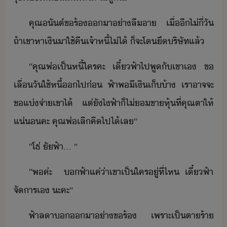
คุณ​ัต์​ขร้​า​่า​ลื​า​ ​เื่​ี​ไ่​ี่​ั​
ถ้า​เขา​หาเิ​า​ใช้คื​เจ้าหี้​ไ่ไ้​ ​็​จะ​โ​ึ​ริษัท​แล้
“​คุณพ่​เป็หี้​ใคร​คะ​ ​เี๋​ฟ้า​ไป​พู​ั​เขา​เ​ ​ข​
เลื่​ั​ใช้หี้​​ไป​่​ ​ฟ้า​พ​ีเิ​เ็​้า​ ​เรา​าจจะ​
ข​แ่​จ่า​เขา​ไ้​ ​แต่ัไ​ฟ้า​็​ไ่​ขา​หุ้​ที่​คุณตา​ให้​
แ่​คะ​ ​คุณพ่​เลิ​คิ​ไป​ไ้​เล​”
“​โธ่​ ั​ฟ้า​...​ ​”
“​พค​่ะ​ ​ ​​ฟ้า​แค่​่า​เขา​เป็​ใคร​ู่​ที่ไห​ ​เี๋​ฟ้า​
จัาร​เ​ ​ะคะ​”
ฟ้า​ลา​​​า​่า​ขร้​ ​เพราะ​เป็​ตา​ร้า​