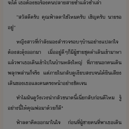
จะ​ไ้​ ​เธ​ต้​ขร้​ค​ปลา​สา​ซ้ำแล้ซ้ำเล่า
“​สัสี​ครั​ ​คุณ​ฟ้า​ลา​ใช่ไห​ครั​ ​เชิญ​ครั​ ​า​ร​
ู่​”
หญิสา​ที่​ำลั​​สำรจ​ร​ๆ​้า​่าแปลใจ​
ต้​สะุ้​า​ ​เื่​ู่ีๆ​็​ี​ผู้ชา​ชุ​ำ​เิ​เข้าา​หา​
แล้​พา​เธ​เิ​เข้าไป​ใ​้า​หลั​ใหญ่​ ​ที่​ภา​ค​เิ​
พลุพล่า​็​จริ​ ​แต่​ภาใ​ลั​ู​เีส​จไ้​ิ​เสี​
เิ​ข​เธ​และ​คตร​ห้า​่าชัเจ
ทำไ​ั​ู​ัเ​่าลั​ขา​ี้​เี่​ลั​่​ี​ไห​ ​รู้​
่าี้​ให้​คุณพ่​า​้​​็​ี​*
ฟ้า​ลา​คิ​า​ใ​ใจ​ ​่ที่​ผู้ชา​คที​่​พา​เธ​เิ​