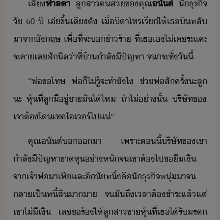
เสี​
​ฟ้า​ลา​
​ ​ลูสา​คส​ข​คุณ​
​ัต์​
​ ​ัธุริจ​
ั​ ​50​ ​ปี​ ​เ่​ขึ้เสี​ั​ ​เื่​ิา​โทร​เรี​ให้​เธ​ิ​หลั​
าจา​ัฤษ​ ​เพื่ที่จะ​ข่า​ร้า​ ​ที่​เธ​เ​ไ่เค​ระแคะ
ระคา​เล​สัิ​่าที่​้า​ำลั​ีปัญหา​ ​จระทั่​ัี้
“​พ่​ขโทษ​ ​พ่​็​ไ่รู้​จะ​ทำ​ัไ​ ​ช่​พ่​สัครั้​ะ​ลู​
ะ​ ​หุ้​ที่​ลู​ีู่​ขา​ั​ไ้​ไห​ ​ถ้า​ไ่่าั้​ ​ริษัท​ข​
เรา​ต้​โ​เทค​โเร์​ไป​แ่​”
คุณ​ัต์​​​า​ ​เพราะ​ตี้​ริษัท​ข​เขา​
ำลั​ีปัญหา​ขาทุ​่าหั​จ​เขา​ต้​ไป​ขื​เิ​
จา​เจ้าพ่​าเฟี​และ​ีัหึ่​คื​ัธุริจ​หุ่​า​จ​
ลาเป็​หี้สิ​าา​ ​จ​ั​ถึ​เลา​ต้​ชำระ​แล้แต่​
เขา​ไ่ี​เิ​ ​เล​ขร้​ให้​ลูสา​ขา​หุ้​ที่​เธ​ไ้รั​ร​