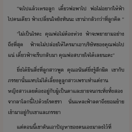
“​จะ​ไป​แล้​เหร​ลู​ ​เี๋​พ่​พา​ไป​ ​พ่​ไ่​า​ให้​ฟ้า​
ไป​คเี​ ​ฟ้า​เปลี่ใจ​ั​ทั​ะ​ ​เขา​่าลั​่า​ที่​ลูคิ​ ​”
“​ไ่เป็ไร​คะ​ ​คุณพ่​ไ่ต้​ห่​ ​ฟ้า​จะ​พาา​่า​
ถึที่สุ​ ​ฟ้า​จะ​ไ่​ปล่​ให้​ใคร​า​เา​ริษัท​ข​คุณพ่​ไป​
แ่​ ​เี๋​ฟ้า​จะ​รี​ลัา​ ​คุณพ่​สาใจ​ไ้​เล​ะคะ​”
ิ่​ไ้ิ​สิ่​ที่​ลูสา​พู​ ​คุณ​ัต์​ิ่​รู้สึ​ผิ​ ​เขา​ั​
ภรรา​ั้​แท​ไ่ไ้​เลี้ู​ลูสา​เพราะ​ทำ​แต่า​ ​
หญิสา​เล​ต้​ู่​ั​ผู้​เป็​ตา​และ​า​จระทั่​ทั้ส​
จา​ลาโล​ี้​ไป​้​โรค​ชรา​ ​ั่แหละ​ฟ้า​ลา​ถึ​​้า​
เข้าา​ู่​ั​เขา​และ​ภรรา
แต่​ตี้​เขา​ั​เา​ปัญหา​ข​ตเ​า​ล​ไ้​ที่​