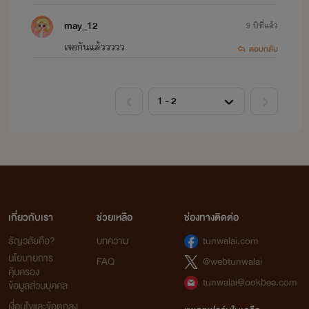
ไรท์ต้องขอโทษจริงๆนะคะ ที่อาจจะรู้
may_12
9 ปีที่แล้ว
เท่าไม่ถึงการณ์
เจอกันแล้ววววว
ตอบกลับ
แต่ก็อยากให้รีดทุกคนอ่านเพื่อความ
สนุกสนาน
สร้างความบันเทิงให้กับตนเองเนาะ
อย่าไปซีเรียสมากมาย
ไรท์ทุกคนก็อยากสร้างผลงานของ
ตนเองออกมาให้ดีที่สุด
เกี่ยวกับเรา
ช่วยเหลือ
ช่องทางติดต่อ
ธัญวลัยคือ?
บทความ
tunwalai.com
ถ้ายังไงก็ฝากติดตามผลงานกันด้วย
นโยบายการ
FAQ
@webtunwalai
คุ้มครอง
นะคะ
tunwalai@ookbee.com
ข้อมูลส่วนบุคคล
เงื่อนไขและข้อตกลง