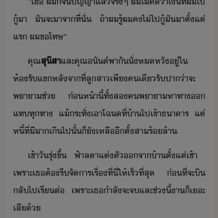
“​เฮ้​ ​ผ​็​จปัญญา​แล้​จริๆ​ ​ผ​ไ่​คิ​่า​เิ​ที่​ผ​ไป​
ู้​า​ ​ั​จะ​าจา​ที่ั่​ ​ถ้า​ผ​รู้​ผ​ค​ไ่​ไป​ู้​ั​าตั​้​แต่
แร​ ​ผ​ขโทษ​”
คุณ​
​สุิสา​
​และ​คุณ​ัต์​พาั​ั​่​หหั​ู่​ใ​
ห้รัแข​หลัจาที่​ลูสา​เพี​คเี​รัปา​่า​จะ​
พาา​ช่​ ​่ห้าี้​ทั้ส​ค​พาา​หาทา​​
แท​ทุ​ทา​ ​แ้ระทั่​เา​โฉ​ที่​้า​ไป​เข้า​ธาคาร​ ​แต่​
หี้​ที่​ีา​เิไป​ั้​็​ั​เหลื​ี​ตั้​สา​ร้​ล้า
เช้า​ัรุ่ขึ้​ ​ฟ้า​ลา​แต่ตั​จา​้า​ตั้แต่​เช้า​ ​
เพราะ​เธ​ต้​รี​จัาร​เรื่​ที่ี่​ให้​เร็​ที่สุ​ ​่ที่จะ​ิ​
ลั​ไป​เรีต่​ ​เพราะ​เธ​ำลัจะ​จ​และ​ช่ี้​า​็​เะ​
เสี​้