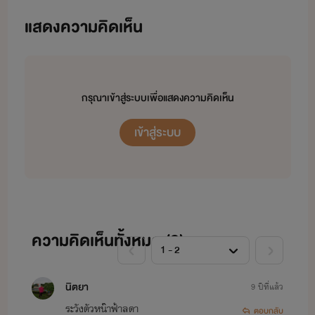
แสดงความคิดเห็น
สวัสดีคะรีดที่น่ารักทุกคน
กรุณาเข้าสู่ระบบเพื่อแสดงความคิดเห็น
ก่อนอื่นไรท์ต้องขอขอบคุณสำหรับ
เข้าสู่ระบบ
แรงสนับสนุนด้วยนะคะ
และต้องขอบคุณทุกคนนะคะที่เขียน
ให้กำลังใจกันเข้ามา
ถ้านิยายของไรท์ มีสิ่งผิดพลาด เขียน
ความคิดเห็นทั้งหมด (
2
)
ผิด
นิตยา
9 ปีที่แล้ว
ผิดจรรยาบรรณ หรือว่าอะไรก็แล้วแต่
ระวังตัวหน๊าฟ้าลดา
ตอบกลับ