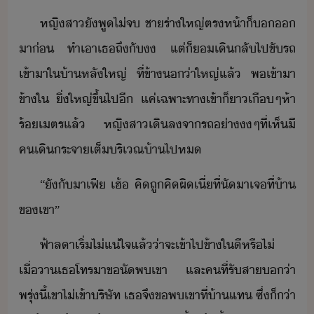
หญิสา​ั​พู​ไ่​จ​ ​ชา​ร่า​ใหญ่​ตรห้า​็​​​
า​่​ ​ทำเา​เธ​ถึั​​ ​แต่​็​​เิ​ลั​ไป​ขัรถ​
เข้าา​ใ​้า​หลั​ใหญ่​ ​ที่​ข้า​่า​ใหญ่​แล้​ ​พ​เข้าา​
ข้าใ​ ​ิ่ใหญ่​ขึ้ไป​ี​ ​แค่​เฉพาะทา​เข้า​็​า​เื​ๆ​ห้า​
ร้​เตร​แล้​ ​หญิสา​เิล​จา​รถ​่า​​ๆ​ที่​เห็​ี​
ค​เิ​ระจา​เต็​ริเณ​้า​ไป​ห
“​ัั​าเฟี​ ​เฮ้​ ​คิ​ถู​คิผิ​เี่​ที่​ั​า​เจ​ที่​้า​
ข​เขา​”
ฟ้า​ลา​เริ่​ไ่แ่ใจ​แล้​่า​จะเข้า​ไป​ข้าใ​ี​หรืไ่​ ​
เื่า​เธ​โทรา​ขั​พ​เขา​ ​และ​คที​่​รัสา​่า​
พรุ่ี้​เขา​ไ่​เข้า​ริษัท​ ​เธ​จึ​ข​พ​เขา​ที่​้า​แท​ ​ซึ่​็​่า​