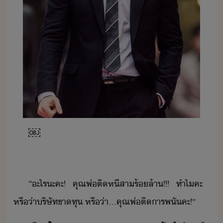
￼
“​ะไร​ะคะ​!​ ​คุณพ่​ติ​หี​สา​ร้​ล้า​!​!​!​ ​ทำไ​คะ​ ​
หรื่า​ริษัท​ขาทุ​ ​หรื่า​...​คุณพ่​ติ​ารพั​คะ​!​”