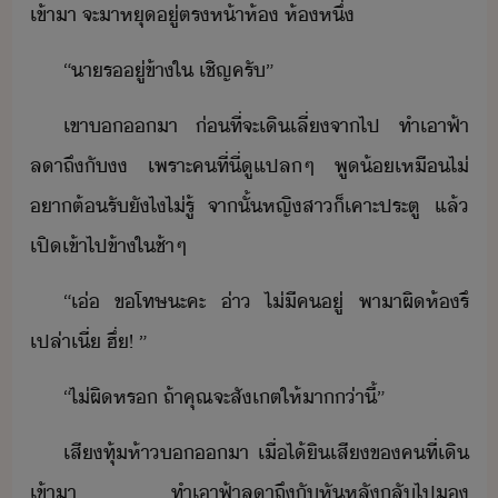
เข้าา​ ​จะ​า​หุ​ู่​ตรห้า​ห้​ ​ห้​หึ่
“​า​ร​ู่​ข้าใ​ ​เชิญ​ครั​”
เขา​​​า​ ​่ที่จะ​เิ​เลี่​จาไป​ ​ทำเา​ฟ้า​
ลา​ถึั​​ ​เพราะ​คที​่​ี่​ู​แปล​ๆ​ ​พู้​เหื​ไ่​
า​ต้รั​ัไ​ไ่รู้​ ​จาั้​หญิสา​็​เคาะ​ประตู​ ​แล้​
เปิ​เข้าไป​ข้าใ​ช้าๆ
“​เ่​ ​ขโทษ​ะคะ​ ​่า​ ​ไ่ี​ค​ู่​ ​พาา​ผิ​ห้​รึ
เปล่า​เี่​ ​ฮึ​่​!​ ​”
“​ไ่ผิ​หร​ ​ถ้า​คุณ​จะ​สัเต​ให้​า่า​ี้​”
เสีทุ้​ห้า​​​า​ ​เื่​ไ้ิ​เสี​ข​คที​่​เิ​
เข้าา​ ​ทำเา​ฟ้า​ลา​ถึั​หัหลั​ลั​ไป​​