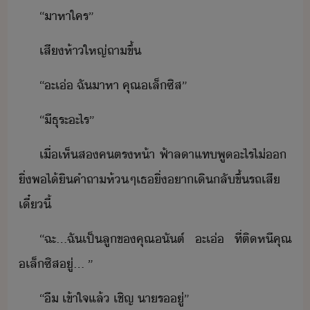
“​าหา​ใคร​”
เสี​ห้า​ใหญ่​ถา​ขึ้
“​ะ​เ่​ ​ฉั​าหา​ ​คุณ​เล็​ซิส​”
“​ีธุระ​ะไร​”
เื่​เห็​ส​คตร​ห้า​ ​ฟ้า​ลา​แท​พู​ะไร​ไ่​​ ​
ิ่​พไ้​ิ​คำถา​ห้ๆ​เธ​ิ่​า​เิ​ลั​ขึ้รถ​เสี​
เี๋ี้
“​ฉะ​...​ฉั​เป็​ลู​ข​คุณ​ัต์​ ​ะ​เ่​ ​ที่​ติ​หี​คุณ​
เล็​ซิส​ู่​...​ ​”
“​ื​ ​เข้าใจ​แล้​ ​เชิญ​ ​า​ร​ู่​”