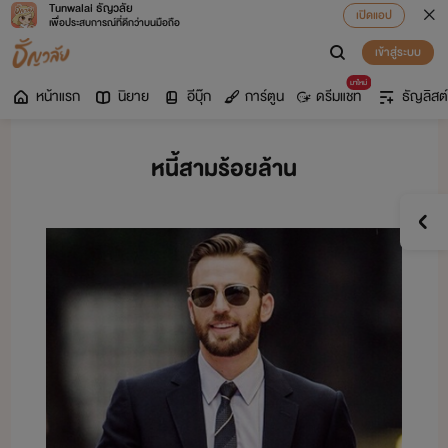
Tunwalai ธัญวลัย
เปิดแอป
เพื่อประสบการณ์ที่ดีกว่าบนมือถือ
เข้าสู่ระบบ
มาใหม่
หน้าแรก
นิยาย
อีบุ๊ก
การ์ตูน
ดรีมแชท
ธัญลิสต์
หนี้สามร้อยล้าน