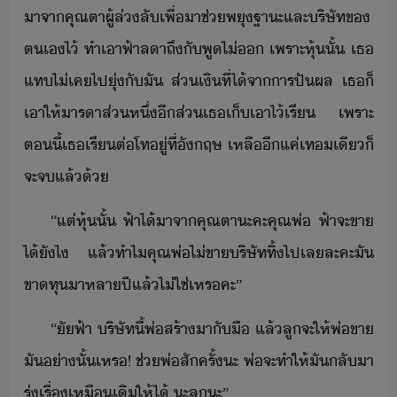
าจา​คุณตา​ผู้ล่ลั​เพื่า​ช่​พุ​ฐาะ​และ​ริษัท​ข​
ตเ​ไ้​ ​ทำเา​ฟ้า​ลา​ถึั​พูไ่​ ​เพราะ​หุ้​ั้​ ​เธ​
แท​ไ่เค​ไป​ุ่​ั​ั​ ​ส่​เิ​ที่​ไ้​จา​าร​ปัผล​ ​เธ​็​
เา​ให้​ารา​ส่หึ่​ี​ส่​เธ​เ็​เาไ้​เรี​ ​เพราะ​
ตี้​เธ​เรีต่​โท​ู่​ที่​ัฤษ​ ​เหลื​ี​แค่​เท​เี​็​
จะ​จ​แล้้
“​แต่​หุ้​ั้​ ​ฟ้า​ไ้า​จา​คุณตา​ะคะ​คุณพ่​ ​ฟ้า​จะ​ขา​
ไ้​ัไ​ ​แล้​ทำไ​คุณพ่​ไ่​ขา​ริษัท​ทิ้​ไป​เล​ละ​คะ​ั​
ขาทุ​า​หลา​ปี​แล้​ไ่ใช่​เหร​คะ​”
“ั​ฟ้า​ ​ริษัท​ี้​พ่​สร้า​าั​ื​ ​แล้​ลู​จะ​ให้​พ่​ขา​
ั​่าั้​เหร​!​ ​ช่​พ่​สัครั้​ะ​ ​พ่​จะ​ทำให้​ั​ลัา​
รุ่​เรื่​เหืเิ​ให้​ไ้​ ​ะ​ลู​ะ​”