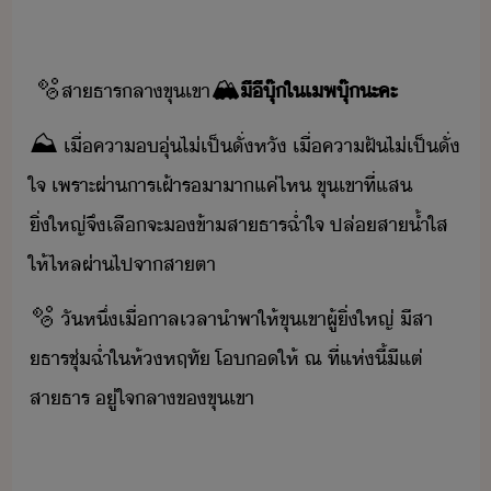
​ ​🫧สาธารลาขุเขา🏔️
ี​ี​ุ๊​ใ​เ​พุ​๊​ะคะ
⛰​️​ ​เื่​คาุ่​ไ่​เป็​ั่​หั​ ​เื่​คาฝั​ไ่​เป็​ั่​
ใจ​ ​เพราะ​ผ่า​ารเฝ้า​รา​า​แค่ไห​ ​ขุเขา​ที่​แส​
ิ่ใหญ่​จึ​เลื​จะ​ข้า​สาธาร​ฉ่ำ​ใจ​ ​ปล่​สา้ำ​ใส​
ให้​ไหลผ่า​ไป​จา​สาตา​
🫧​ ​ัหึ่​เื่​าลเลา​ำพา​ให้​ขุเขา​ผู้ิ่ใหญ่​ ​ีสา​
ธาร​ชุ่ฉ่ำ​ใ​ห้​หฤทั​ ​โ​ให้​ ณ​ ​ที่​แห่​ี้​ี​แต่​
สาธาร​ ​ู่​ใจลา​ข​ขุเขา