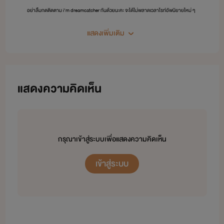
อย่าลืมกดติดตาม i'm dreamcatcher กันด้วยนะคะ จะได้ไม่พลาดเวลาไรท์อัพนิยายใหม่ ๆ
แสดงเพิ่มเติม
แสดงความคิดเห็น
กรุณาเข้าสู่ระบบเพื่อแสดงความคิดเห็น
เข้าสู่ระบบ