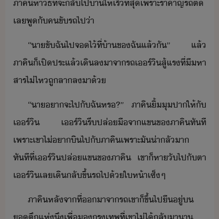
ภาคิ​หาิ​ธี​ที่จะ​ลั​ไป​้า​ให้​เร็​ที่สุ​เพราะ​รำคาญ​รถติ​
เล​พู​ั​คขัรถ​ไป​่า
“​า​ขั​ฉั​ไป​จ​ไ้​ที่​้า​ข​ฉั​แล้ั​”​ ​แล้​
ภาคิ​็​เปิ​ประ​แล้​เิล​าจา​รถ​เร์ิ​สู้​แร​ที่​ี​หา​
สาร​ไ่ไห​ถู​ลา​ลา​้
“​า​า​จะ​ไป​ั​ฉั​หร​?​”​ ​ภาคิ​ิ้​ุ​ปา​ให้​ั​
เร์ิ​ ​เร์ิ​รี​ปล่ื​จา​แข​ข​ภาคิ​ทัที​
เพราะ​เขา​ไ่​า​ิ​ไป​ั​ภาคิ​เพราะ​ั​่าลั​า​ ​
ทัทีที่​เร์ิ​ปล่​แข​ข​ภาคิ​ ​เขา​็​หาั​ไป​ั​ตา​
เร์ิ​เล​เิ​ลั​ขึ้รถ​ไป​้​ให้า​เซ็​ๆ
ภาคิ​หลัจาที่​า​จา​รถ​เขา​็​ขึ้ไป​ื​ู่​​
​ตึ​แห่​ึ​เพื่​​รุเทพ​ที่​เขา​ไ่ไ้​ลัา​า​ ​