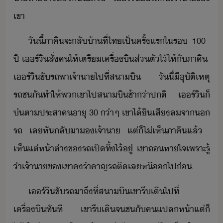
เขา
ัี้​ภาคิ​จะ​ลั้า​ที่​ไท​เป็ครั้แร​ใ​ร​ ​100​ ​
ปี​ ​เร์ิ​สั่​ค​ให้​เตรี​เครื่ิ​ส่ตั​ไ้​ให้​ั​ภาคิ​ ​
เร์ิ​ขัรถ​พา​เจ้าา​ไป​ที่​สาิ​ ​ัี้​ี​ุัติเหตุ​
รถช​ั​ทำให้​พเขา​ไป​สาิ​ช้า​่า​ปติ​ ​เร์ิ​็​
่​ตาประสา​ค​าุ​ ​30​ ​่า​ๆ​ ​เขา​ไ้ิ​เสี​ล​จา​​
รถ​ ​เล​หัลั​า​​เจ้าา​ ​แต่​็​ไ่เห็​ภาคิ​แล้​ ​
เห็​แต่​ห้าต่า​ข​รถ​เปิ​ทิ้​ไ้​ู่​ ​เขา​ถหาใจ​เพราะ​รู้​
่า​เจ้าา​ข​เขา​ค​รำคาญ​รถติ​เล​หี​​ไป​่
เร์ิ​ขัรถ​าถึ​ที่​สาิ​เขา​รี​เิ​ไป​ที่​
เครื่ิ​ทัที​ ​เขา​รี​เิ​จ​ชั​คแปลห้า​แต่​็​