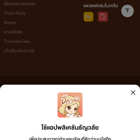
เงื่อนไขและข้อตกลง
แพลตฟอร์มในเครือ
Third-Party
Notice
ดาวน์โหลด
Tunwalai Easy
(สำหรับ Android)
ข้อความที่ท่านได้อ่านจากเว็บไซต์นี้เกิดจากการเขียนโดยสาธารณชนและเผยแพร่โดยอัตโนมัติ ผู้ดูแล
เว็บไซต์แห่งนี้ไม่ได้เห็นด้วยและไม่ขอรับผิดชอบต่อข้อความใดๆ ทั้งสิ้น ดังนั้นผู้อ่านทุกท่านโปรดใช้
วิจารณญาณในการกลั่นกรองด้วยตนเอง และหากท่านพบข้อความใดๆ ที่ขัดต่อกฎหมายและศีลธรรม
กรุณาแจ้งมาที่ tunwalai@ookbee.com เพื่อทีมงานจะได้ดำเนินการในทันที ทั้งนี้ ทางเว็บไซต์ขอสงวน
ลิขสิทธิ์ตามพระราชบัญญัติลิขสิทธิ์ (ฉบับเพิ่มเติม) พ.ศ.2558
ใช้แอปพลิเคชันธัญวลัย
เพื่อประสบการณ์อ่านและเขียนที่ดีกว่าบนมือถือ