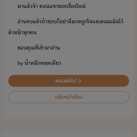
า​แล้​จ้า​ ​ตแร​ข​เรื่​ให่
่า​จ​แล้​ถ้า​ช​็​่า​ลื​​ถูใจ​และ​ค​เ้​ไ้​
้​๊า​ทุค
ขคุณ​ที่​เข้าา​่า
by​ ​้ำหึ​ห​เี
ตอนต่อไป
กลับหน้าเรื่อง