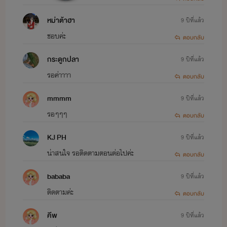
หม่าต้าฮา
9 ปีที่แล้ว
ขอบคุณทุกคนที่เข้ามาอ่านนิยายจาก
ชอบค่ะ
ตอบกลับ
การ
จินตนาการของไรท์นะจ๊ะ
กระดูกปลา
9 ปีที่แล้ว
รอค่าาาา
ตอบกลับ
mmmm
9 ปีที่แล้ว
รอๆๆๆ
ตอบกลับ
KJ PH
9 ปีที่แล้ว
น่าสนใจ รอติดตามตอนต่อไปค่ะ
ตอบกลับ
BY
น้ำหมึกหยดเดียว
(นักเขียนไร้ชื่อ)
bababa
9 ปีที่แล้ว
ติดตามค่ะ
ตอบกลับ
คีพ
9 ปีที่แล้ว