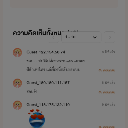
เรา
น้ำหมึกหยดเดียว
นะ เป็นนัก
ความคิดเห็นทั้งหมด (
10
)
เขียนนิยายมือใหม่
แต่งนิยายขึ้นมา
เพราะอยากจะให้คนได้อ่าน
Guest_122.154.50.74
8 ปีที่แล้ว
จินตนาการของนักเขียนที่แต่งขึ้นมา
ชอบ~~ ปกติไม่ค่อยจะอ่านแนวแฟนตา
อาจจะแต่งช้าไปบ้างเพราะต้อง
ซีสักเท่าไหร แต่เรื่องนี้กลับชอบบบ
ตอบกลับ
ทำงาน แต่ก็พยายามทำให้ผู้อ่านมี
Guest_180.180.111.157
8 ปีที่แล้ว
ความสุขมากที่สุดกับการอ่านนิยาย
ชอบจัง
ตอบกลับ
ของไรท์นะจ๊ะ
Guest_118.175.132.110
9 ปีที่แล้ว
ตอบกลับ