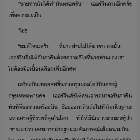
“​าท่า​ไ่ไ้​ฆ่า​ั​หร​ครั​”​ ​เร์ิ​ถา​ีครั้​
เพื่​คาแ่ใจ
“​ใช่​!​!​”
“​ผ​ีใจ​ะ​ครั​ ​ที่า​ท่า​ไ่ไ้​ฆ่า​ชา​ค​ั้​”​ ​
เร์ิ​ิ้​ให้​ั​ภาคิ​้​คาีใจ​ที่า​ท่า​ข​เขา​
ไ่ต้​ื​เปื้​เลื​เพิ่​ี​ศพ
เครื่ิ​เทค​ฟ​ขึ้​จา​รุ​สโค์​ิ​ตร​สู้​
รุเทพหาคร​ ​เร์ิ​สั่​ให้​ค​เา​รถ​าร​รั​ภาคิ​
ทัทีที่​ล​จา​เครื่ิ​ ​ชื่​ข​ภาคิ​ั​ไป​ทั่โล​ใ​ฐาะ​
หาเศรษฐี​ที่​ร​ที่สุ​ใ​โล​ ​ทำให้​ีั​ข่า​าา​รู้​่า​
เขา​จะ​า​ไท​เล​าร​ถ่ารูป​และ​สัภาษณ์​เต็​สาิ​