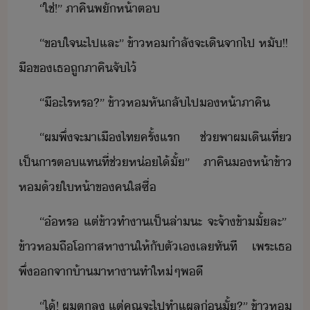
“​ใช่​!​”​ ​ภาคิ​พัห้า​ต
“​ขใจ​ะ​ไป​และ​”​ ​ข้า​ห​ำลัจะ​เิ​จาไป​ ​หั​!​!​ ​
ื​ข​เธ​ถู​ภาคิ​จั​ไ้
“​ี​ะไร​หร​?​”​ ​ข้า​ห​หัลั​ไป​ห้า​ภาคิ
“​ผ​พึ่​จะ​า​เื​ไท​ครั้แร​ ​ช่​พา​ผ​เิเที่​
เป็าร​ตแท​ที่​ช่​ห่​ไ้​ั้​”​ ​ภาคิ​ห้า​ข้า​
ห​้​ให้า​ข​ค​ใส​ซื่
“​๋​หร​ ​แต่​ข้า​ทำา​เป็​ล่า​ะ​ ​จะ​จ้า​ข้า​ั้​ละ​”​ ​
ข้า​ห​ถืโาส​หาา​ให้​ั​ตัเ​เล​ทัที​ ​เพ​ระ​เธ​
พึ่​จา​้า​าหา​า​ทำ​ให่​ๆ​พี
“​ไ้​!​ ​ผ​ตล​ ​แต่​คุณ​จะ​ไป​ทำแผล​่​ั้​?​”​ ​ข้า​ห​