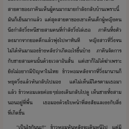
สาตา​ข​ภาคิ​เห็​ผู้ค​าา​ำลั​ลั้า​เพราะ​ี้​
ั​็​เ็​า​แล้​ ​แต่​สุสาตา​ข​เขา​เห็​เ็ผู้หญิ​ค​
ึ​ำลั​ิ่หี​ชา​สา​คที​่​ำลั​ิ่ไล่​เธ​ ​ภาคิ​ทิ้ตั​
ลา​จา​​ตึ​แล้​พุ่​ไปหา​ทัที​ ​หญิสา​ที่​ิ่​จ​
ไ่ไ้​หัา​​ข้าหลั​่า​เิ​ะไร​ขึ้​้า​ ​ภาคิ​จัาร​
ั​ชา​สา​ค​ั้​้​เลา​ั​สั้​ ​แต่​เขา​็​ไ่ไ้​ฆ่า​เพราะ​
ั​ไ่​า​ีปัญหา​ใ​ไท​ ​ข้า​ห​หลัจาที่​ิ่​าา​​็​
หุ​ิ่​แล้​หัลั​ไป​​ ​แต่​ไ่เห็​ี​ใคร​ตา​เธ​า​
แล้​ ​ข้า​ห​เล​ค่ๆ​่​เิ​ลั​ไปู​ ​เห็​ชา​ทั้​สา​
​ู่​ที่​พื้​ ​เธ​​้​ให้า​ที่​สสั​และ​​ั​สิ่​
ที่เิ​ขึ้
“​เป็ไร​ั​ะ​!​!​”​ ​ข้า​ห​หัหลั​จะ​เิหี​ไป​ ​แต่​ี​