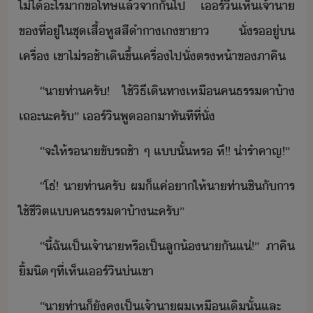
ไ่ไ้​ะไร​า​ขโทษ​แล้​จาั​ไป​ ​เร์ิ​เห็​เจ้าา​
ข​ที่ู่​ใ​ชุ​เสื้​หู​สสี​ำ​าเขาา​ ​ั่​ร​ู่​​
เครื่​ ​เขา​ไ่​รช​้า​เิ​ขึ้​เครื่​ไป​ั่​ตรห้า​ข​ภาคิ
“​าท่า​ครั​!​ ​ใช้​ิธี​เิทา​เหื​คธรรา​้า​
เถะ​ะ​ครั​”​ ​เร์ิ​พู​า​ทัทีที่​ั่
“​จะ​ให้​รา​ขัรถ​ช้า​ ​ๆ​ ​แ​ั้​หร​ ​หึ​!​!​ ​่ารำคาญ​!​”
“​โธ่​!​ ​าท่า​ครั​ ​ผ​็​แค่​า​ให้​าท่า​ชิ​ั​าร​
ใช้ชีิต​แ​คธรรา​้า​ะ​ครั​”
“​ี้​ฉั​เป็​เจ้าา​หรื​เป็​ลู้​าั​แ่​!​”​ ​ภาคิ​
ิ้​ิๆ​ที่​เห็​เร์ิ​่​เขา
“​าท่า​​็​ัค​เป็​เจ้าา​ผ​เหืเิ​ั้และ​