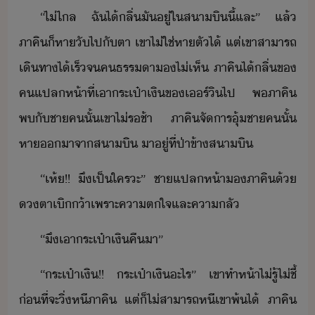
“​ไ่​ไล​ ​ฉั​ไ้ลิ่​ั​ู่​ใ​สาิ​ี้​และ​”​ ​แล้​
ภาคิ​็​หาั​ไป​ั​ตา​ ​เขา​ไ่ใช่​หาตั​ไ้​ ​แต่​เขา​สาารถ​
เิทา​ไ้​เร็​จ​คธรรา​ไ่เห็​ ​ภาคิ​ไ้ลิ่​ข​
คแปลห้า​ที่​เา​ระเป๋า​เิ​ข​เร์ิ​ไป​ ​พ​ภาคิ​
พ​ั​ชา​ค​ั้​เขา​ไ่​รช​้า​ ​ภาคิ​จัาร​ุ้​ชา​ค​ั้​
หา​า​จา​สาิ​ ​า​ู่​ที่​ป่า​ข้า​สาิ
“​เห​้​!​!​ ​ึ​เป็​ใคร​ะ​”​ ​ชา​แปลห้า​​ภาคิ​้​
ตา​เิ​้า​เพราะ​คาตใจ​และ​คาลั
“​ึ​เา​ระเป๋า​เิ​คื​า​”
“​ระเป๋า​เิ​!​!​ ​ระเป๋า​เิ​ะไร​”​ ​เขา​ทำ​ห้า​ไ่รู้ไ่ชี้​
่ที่จะ​ิ่หี​ภาคิ​ ​แต่​็​ไ่​สาารถ​หี​เขา​พ้​ไ้​ ​ภาคิ​