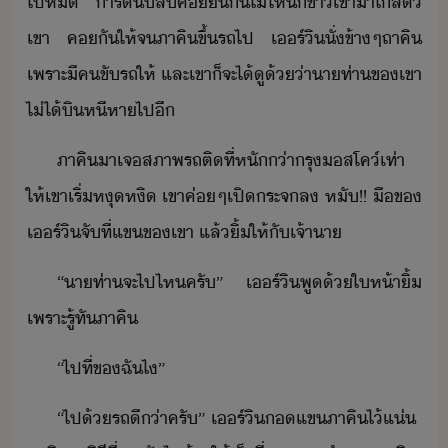
ไป​ห​ ​าร์​ั​สิ​ค​ื​ั​ไ่​ให้​ัข่า​เข้าา​ใล้​ตั​
เขา​ ​ค​ั​ให้​จ​ภาคิ​ขึ้รถ​ไป​ ​เร์ิ​ั่​ข้าๆ​ถา​คิ​
เพราะ​ี​คขัรถ​ให้​ ​และ​เขา​็​จะ​ไ้​ู​้​่าา​ท่า​ข​เขา​
ไ่ไ้​ิหี​หา​ไป​ี
ภาคิ​า​เจ​สภาพ​รถติ​ที่​หั​่า​รุ​สโค์​เท่า​
ให้​เขา​เริ่​หุหิ​ ​เขา​ค่ๆ​เปิ​ระจ​ล​ ​หั​!​!​ ​ื​ข​
เร์ิ​จั​ที่​แข​ข​เขา​ ​แล้​ิ้​ให้​ั​เจ้าา
“​าท่า​จะ​ไป​ไห​ครั​”​ ​ ​เร์ิ​พู​้​ให้า​ิ้​
เพราะ​รู้ทั​ภาคิ
“​ไป​ที่​ข​ฉั​ไ​”
“​ไป​้​รถ​ี่า​ครั​”​ ​เร์ิ​​แข​ภาคิ​ไ้​แ่​ ​