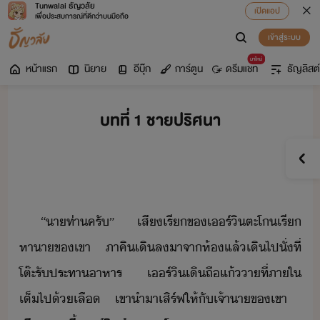
Tunwalai ธัญวลัย
เปิดแอป
เพื่อประสบการณ์ที่ดีกว่าบนมือถือ
เข้าสู่ระบบ
มาใหม่
หน้าแรก
นิยาย
อีบุ๊ก
การ์ตูน
ดรีมแชท
ธัญลิสต์
บทที่ 1 ชายปริศนา
“​าท่า​ครั​”​ ​เสี​เรี​ข​เร์ิ​ตะโเรี​
หาา​ข​เขา​ ​ภาคิ​เิล​าจา​ห้​แล้​เิ​ไป​ั่​ที่​
โต๊ะ​รัประทา​าหาร​ ​เร์ิ​เิ​ถื​แ้​า​ที่​ภาใ​
เต็ไป้​เลื​ ​เขา​ำา​เสิร์ฟ​ให้​ั​เจ้าา​ข​เขา​ ​