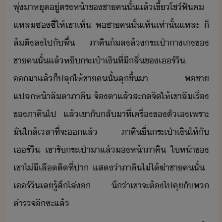
พุ่​า​หุ​ู่​ตรห้า​ข​ชา​ค​ั้แล​้​เขี้​โช์​ฟั​ค​
แหล​ซ​ซี่​ให้​เขา​เห็​ ​พ​ชา​ค​ั้​เห็​เท่าั้​แหละ​ ​็​
ล้​ตึ​ล​ไป​ั​พื้​ ​ภาคิ​้ล​ล้ระเป๋า​าเ​ข​
ชา​ค​ั้แล​้​หิ​ระเป๋า​เิ​ที่​ีลิ่​ข​เร์ิ​
า​แล้็​ปลุ​ให้​ชา​ค​ั้​ลุขึ้​า​ ​พ​ชา​
แปลห้า​ลืตา​ภาคิ​ ​จ้​ตา​แล้​สะจิต​ให้​เขา​ลื​เรื่​
ข​ภาคิ​ไป​ ​แล้​เขา​ั​ลัา​ที่​เครื่​ข​ตัเ​เพราะ​
ั​ใล้​เลา​ที่จะ​​แล้​ ​ภาคิ​ื่​ระเป๋า​เิ​ให้​ั​
เร์ิ​ ​เขา​รั​ระเป๋า​า​แล้​ห้า​ภาคิ​ ​ให้า​ข​
เขา​ไ่ี​เลื​ติ​ที่​ปา​ ​แส่า​ภาคิ​ไ่ไ้​ฆ่า​ชา​ค​ั้​ ​
เร์ิ​เล​รู้สึ​โล่​ ​ึ​่า​เขา​จะ​ต้​ไป​คุ​ั​พ​
ตำรจ​ี​ซะ​แล้