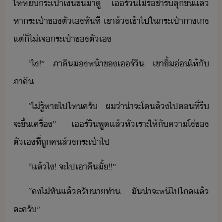
ให้​หิ​ระเป๋า​เิ​ขึ้​าู​ ​เร์ิ​ไ่​รช​้า​รี​ลุขึ้​แล้​
หา​ระ​เป๋า​ข​ตัเ​ทัที​ ​เขา​ล้​เข้าไป​ใ​ระเป๋าาเ​
แต่​็​ไ่​เจ​ระเป๋า​ข​ตัเ
“​ไ​!​”​ ​ภาคิ​ห้า​ข​เร์ิ​ ​เขา​ิ้่​ให้​ั​
ภาคิ
“​ไ่รู้​หา​ไป​ไห​ครั​ ​ผ​่า​่า​จะ​โ​ล้​ไป​ตที่​รี​
จะ​ขึ้​เครื่​”​ ​เร์ิ​พู​แล้​หัเราะ​ให้​ั​คา​โ่​ข​
ตัเ​ที่​ถู​ค​ล้ระเป๋า​ไป
“​แล้​ไ​!​ ​จะ​ไป​เาคื​ั้​!​!​”
“​ค​ไ่ทั​แล้​ครั​าท่า​ ​ั​่าจะ​หี​ไป​ไล​แล้​
ละครั​”