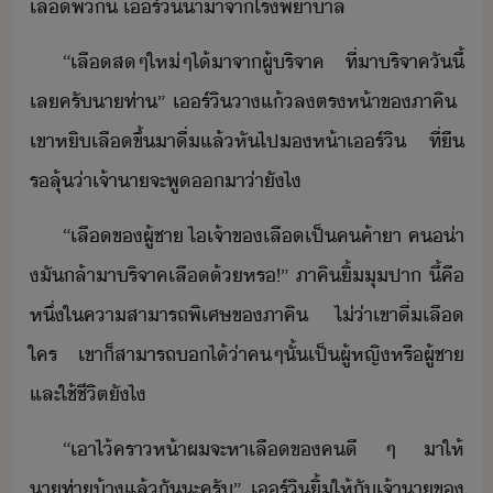
เลื​พ​ี้​ ​เร์ิ​ำา​จา​โรพาาล
“​เลื​สๆ​ให่​ๆ​ไ้า​จา​ผู้ริจาค​ ​ที่า​ริจาค​ัี้​
เล​ครั​าท่า​”​ ​เร์ิ​า​แ้​ล​ตรห้า​ข​ภาคิ​ ​
เขา​หิ​เลื​ขึ้​าื​่​แล้​หัไป​ห้า​เร์ิ​ ​ที่​ื​
รลุ​้​​่า​เจ้าา​จะ​พู​า​่าั​ไ
“​เลื​ข​ผู้ชา​ ​ไ​เจ้าข​เลื​เป็​ค​ค้า​า​ ​ค​่า​
ั​​ล้า​า​ริ​จาค​เลื​้​หร​!​”​ ​ภาคิ​ิ้​ุ​ปา​ ​ี้​คื​
หึ่​ใ​คาสาารถพิเศษ​ข​ภาคิ​ ​ไ่่า​เขา​ื่​เลื​
ใคร​ ​เขา​็​สาารถ​​ไ้​่า​ค​ๆ​ั้​เป็​ผู้หญิ​หรื​ผู้ชา​
และ​ใช้ชีิต​ัไ
“​เาไ้​คราห้า​ผ​จะ​หา​เลื​ข​คี​ ​ๆ​ ​า​ให้​
าท่า​้า​แล้ั​ะ​ครั​”​ ​เร์ิ​ิ้​ให้​ั​เจ้าา​ข​