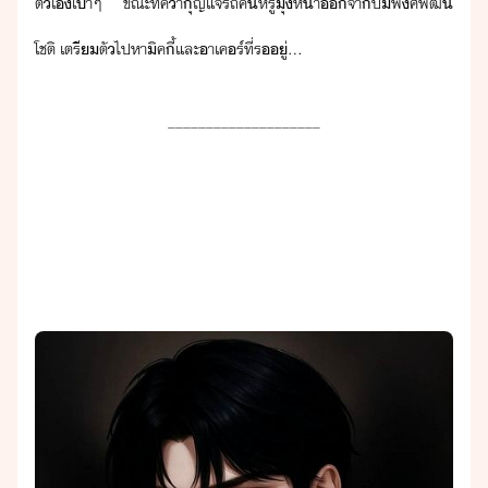
ตัเ​เา​ๆ​ ​ขณะที่​ค้า​ุญแจ​รถ​คั​หรู​ุ่ห้า​จา​ปั๊​พศ์​พัฒ​
โชติ​ ​เตรีตั​ไปหา​ิค​ี้​และ​า​เคร์​ที่​ร​ู่​...
____________________