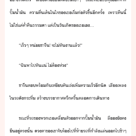
ปั๊้ำั​ ​คาตื่เต้​ใ​ใจ​ข​เธ​เริ่​่ตั​ขึ้​ีครั้​ ​เพราะ​คืี้​
ไ่ใช่​แค่​ค่ำคื​ธรรา​ ​แต่​เป็​ัเิ​ข​เธ​เ​...
“​เร็​ๆ​ ​ห่​ชารี​!​ ​จะ​ไ่ทั​า​แล้​!​”​
“​ฉั​พา​ไป​ทั​แ่​ ​ไ่ต้​ห่​”
​ชารี​ต​พร้ั​เหีคัเร่​เพิ่​คาเร็​ี​ิ​ ​เสีเพล​
ใ​รถ​ั​ระหึ่​ ​สร้า​รราาศ​ครึครื้​ตล​าร​เิทา
ขณะที่​รถ​ข​พ​เธ​เคลื่ตั​จา​ปั๊้ำั​ ​ลี​​ัค​
ื​ู่​ตรั้​ ​ตา​ข​เขา​จัจ้​ไป​ที่​ท้า​รถ​ที่​ำลั​แล่​​ไป​ช้าๆ​