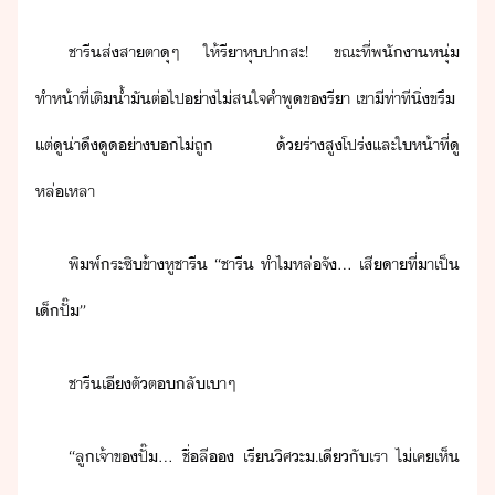
ชารี​ส่สาตา​ุ​ๆ​ ​ให้​รี​า​หุปา​สะ​!​ ​ขณะที่​พัา​หุ่​
ทำห้าที่​เติ้ำั​ต่ไป​่า​ไ่ส​ใจคำ​พู​ข​รี​า​ ​เขา​ีท​่า​ทีิ​่​ขรึ​ ​
แต่​ู​่า​ึู​่า​​ไ่​ถู​ ​้​ร่า​สูโปร่​และ​ให้า​ที่​ู​
หล่เหลา
พิพ์​ระซิ​ข้า​หู​ชารี​ ​“​ชารี​ ​ทำไ​หล่​จั​...​ ​เสีา​ที่า​เป็​
เ็​ปั๊​”
ชารี​เี​ตั​ตลั​เา​ๆ​
“​ลู​เจ้าข​ปั๊​...​ ​ชื่​ลี​​ ​เรี​ิศะ​.​เี​ั​เรา​ ​ไ่เค​เห็​