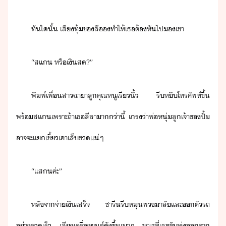
ทัใั้​ ​เสีทุ้​ข​ลี​​ทำให้​เธ​ต้​หัไป​​เขา
“​สแ​ ​หรื​เิส​?​”
พิพ์​เพื่​สา​ฉาา​ลู​คุณหู​เรี​ิ้​ ​รี​หิ​โทรศัพท์​ขึ้​
พร้สเ​เ​เพราะ​ถ้า​เธ​ลีลา​า่า​ี้​ ​เร​่า​พ่​หุ่​ลู​เจ้าข​ปั้​
าจจะเ​เ​เขี้​เา​เล็​ข​เเ่​ๆ
“​แส​ค​่ะ​”
หลัจา​จ่า​เิ​เสร็จ​ ​ชารี​รี​หุ​พาลั​และ​ตั​รถ​
่ารเร็​ ​เสี​เครื่ต์​ั​ขึ้​เา​ๆ​ ​ขณะที่​เธ​ขั​พุ่​จา​