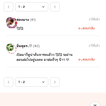
ชองนาง
(#1)
2 ปีที่แล้ว
ตอบกลับ
🥰🥰
อินทุอร..♡
(#2)
2 ปีที่แล้ว
เปิดมาก็ดูน่าค้นหาซะแย้วว 🥰🥰 รออ่าน
ตอบกลับ
ตอนต่อไปอยู่นะคะ มาต่อเร็วๆ น๊าา 🩵