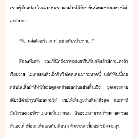
​คารู้สึ​แปลใจ​ผส​ั​คาสสั​ทำให้​เขา​ื​ิ่​ตา​่า​ไ่​
ละสาตา
“​หึ​...​เเต่​ตั​ะไร​ ​ตล​!​ ​่า​ั​จะ​ไป​ขา​...​”​
​ลี​​พึพำ​ ​ขณะที่​ึถึ​ภาพ​ข​ชารี​ที​่​ปติ​แล้​ัจะ​แต่ตั​
เรี่า​ ​ไ่เค​แต่ตั​เซ็ซี่​หรื​โเ่​า​ขา​ี้​ ​แต่​ค่ำคื​ี้​เธ​
ลั​ใส่​เสื้ผ้า​ที่​ทำให้​เธ​ู​แตต่า​​ไป​่า​สิ้เชิ​ ​ชุ​เรส​สา​
เี่​สีำ​เข้ารูป​ที่​เธ​สใส่​ ​เผ​ให้​เห็​รูปร่า​ที่​่า​ึู​ ​และ​ท่าที​
ั่ใจ​ข​เธ​ที่​เขา​ไ่เค​เห็​า​่​ ​ลี​​ไ่​สาารถ​ห้า​สาตา​ข​
ตัเ​ไ้​ ​เื่​เขา​เห็​เธ​ั​เพื่​ๆ​ ​หัเราะ​และ​ิ้​่า​ีคาสุข