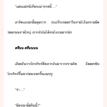
“​เเเ​เ​่​หี​เที่​เเ่​ๆ​ทร​ี้​....​”​
​เขา​คิ​เเละ​​ิ้​ุ​ปา​ ​ขณะที่​รถ​ข​ชารี​หา​ไป​ใ​คาื​
ข​ถ​สา​ใหญ่​ ​เขา​ลั​ไ่ไ้​สใจ​เธ​า​ั
ครื​ ​ครื​
เสีสั่​จา​โทรศัพท์​ึ​เขา​ลัา​จา​คาคิ​ ​ลี​​หิ​
โทรศัพท์​ขึ้​า​่​จะ​ขึ้​แ​หู​
“​่า​....​”​
“​ึ​จะ​าั​้​คืี้​?​”​