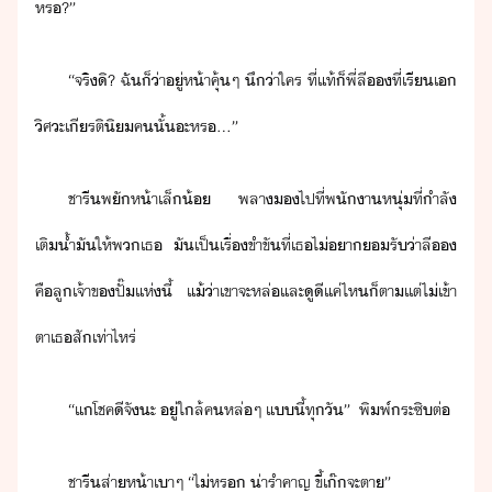
หร​?​”​
​“​จริ​ิ​?​ ​ฉั​็​่า​ู่​ห้า​คุ้ๆ​ ​ึ​่า​ใคร​ ​ที่แท้​็​พี่​ลี​​ที่​เรี​เ​
ิศะ​เีรติิ​ค​ั้​ะ​หร​...​”
ชารี​พ​ั​ห้า​เล็้​ ​พลา​​ไป​ที่​พัา​หุ่​ที่​ำลั​
เติ้ำั​ให้​พ​เธ​ ​ั​เป็เรื่​ขำขั​ที่​เธ​ไ่​า​รั​่า​ลี​​
คื​ลู​เจ้าข​ปั๊​แห่​ี้​ ​แ้่า​เขา​จะ​หล่​และ​ูี​แค่ไห​็ตา​เเต่​ไ่​เข้า
ตา​เธ​สั​เท่าไหร่
“​แ​โชคี​จั​ะ​ ​ู่​ใล้​ค​หล่​ๆ​ ​แี้​ทุั​”​ ​ ​พิพ์​ระซิ​ต่
ชารี​ส่าห้า​เา​ๆ​ ​“​ไ่​หร​ ​่ารำคาญ​ ​ขี้​เ๊​จะ​ตา​”