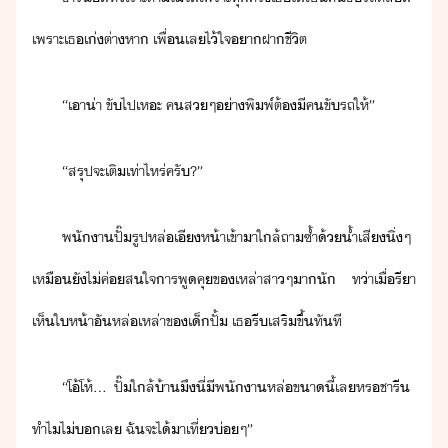
เพราะ​เธ​เ่​ต่าหา​ ​เพื่​เล​ไ้ใจ​า​ฝา​ชีิต
“​เา​่า​ ​ขั​ไป​เหะ​ ​คส​ๆ​่า​พิพ์​ต้​ี​คขัรถ​ให้​”​
“​สรุป​จะ​เติ​เท่าไหร่​ครั​?​”​
พัา​ปั๊​รูปหล่​เี​ห้า​เข้าา​ใล้​ถา​ซ้ำ​้​้ำเสี​ิ่​ๆ​ ​
เหื​ั​ไ่​ค่​สใจ​าร​พูคุ​ข​เหล่า​สา​ๆ​า​ั​ ​ท่า​เื่​รี​า​
เห็​ให้า​ั​หล่​เหล่า​ข​เ็​ปั้​ ​เธ​รี​เสริ​ขึ้​ทัที​
“​โ้โห​้​...​ ​ปั๊​ใล้​้า​ึ​ี่​ีพ​ั​า​หล่​ขา​ี้​เล​หร​ชารี​ ​
ทำไ​ไ่​​เล​ ​ฉั​จะ​ไ้า​เที่​่ๆ​”