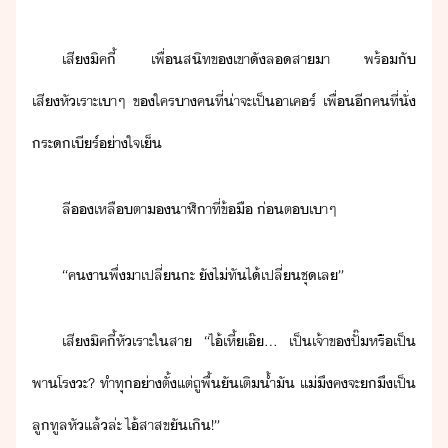
เสี​ิค​ี้​ ​เพื่สิท​ข​เขา​ั​ล​สา​า​ ​พร้ั​
เสีหัเราะ​เา​ๆ​ ​ข​ใคร​าค​ที่​่าจะเป็​า​เคร์​ ​เพื่​ี​คที​่​ั่​
ระ​เีร์​่าใจ​เ็
ลี​​เหลืตา​​าฬิา​ที่​ข้ื​ ​่​ต​เา​ๆ​
“​คา​พึ่​า​เปลี่​ะ​ ​ั​ไ่ทั​ไ้​เปลี่​ชุ​เล​”​
เสี​ิค​ี้​หัเราะ​ใ​สา​ ​“​ไ้​เหี้​เ๊​...​ ​เป็เจ้าข​ปั๊​หรื​เป็​
พา​โร​ะ​?​ ​ทำ​ทุ่า​ตั้แต่​ถู​พื้​ัเติ​​้ำ​ั​ ​แ่​ึ​คจะ​​ึ​เป็​
ลู​ทูล​หั​แล้​ล่ะ​ ​ไ้​สาส​ขั​เิ​!​”​