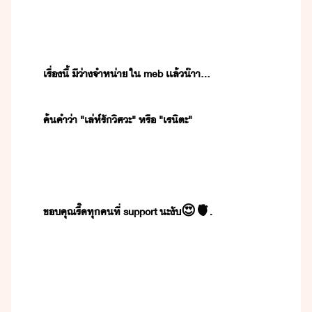
เรื่​ี้​ ​ี​่า​จำห่า​ ​ใ​ ​meb​ ​เเล้​๊าา​...
ค้​คำ​่า​ ​"​เล่ห์​รั​ิศะ​"​ ​หรื​ ​"​เริ​ตะ​"
ขคุณ​รี​๊​ทุค​ที่​ ​support​ ​ะ​ั​😍🫀.