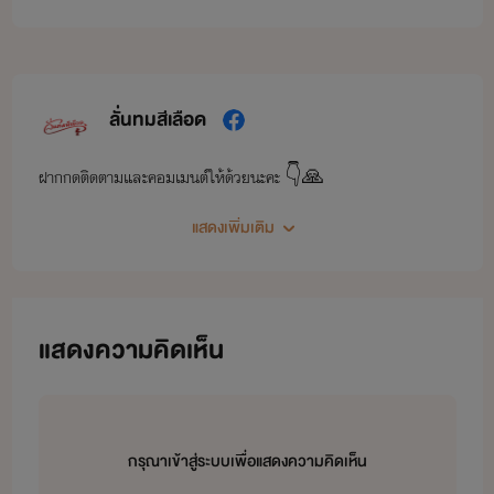
ลั่นทมสีเลือด
ฝากกดติดตามและคอมเมนต์ให้ด้วยนะคะ 👇🙏
แสดงเพิ่มเติม
แสดงความคิดเห็น
กรุณาเข้าสู่ระบบเพื่อแสดงความคิดเห็น