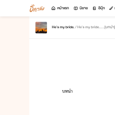
หน้าแรก
นิยาย
อีบุ๊ก
He's my bride.
/ He's my bride.....[บทนำ
ทำ