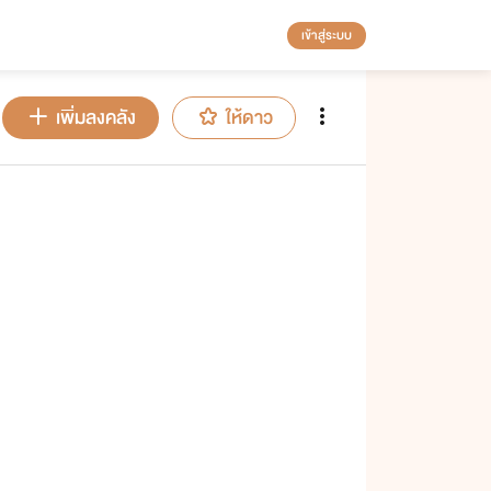
เข้าสู่ระบบ
เพิ่มลงคลัง
ให้ดาว