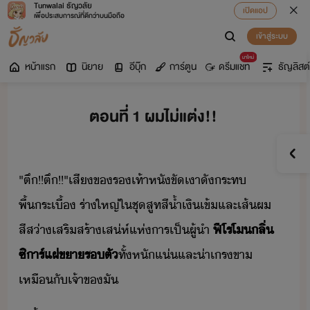
Tunwalai ธัญวลัย
เปิดแอป
เพื่อประสบการณ์ที่ดีกว่าบนมือถือ
เข้าสู่ระบบ
มาใหม่
หน้าแรก
นิยาย
อีบุ๊ก
การ์ตูน
ดรีมแชท
ธัญลิสต์
ตอนที่ 1 ผมไม่แต่ง!!
"​ตึ​!​!​ตึ​!​!​"​เสี​ข​รเท้าหั​ขัเา​ั​ระท​
พื้ระเื้​ ​ร่า​ใหญ่​ใ​ชุ​สูท​สี้ำเิ​เข้​และ​เส้​ผ​
สีส่า​เสริสร้า​เส่ห์​แห่​าร​เป็​ผู้ำ​
ฟี​โร​โ​ลิ่​
ซิาร์​แผ่ขา​รตั
ทั้​หัแ่​และ​่าเรขา​
เหืั​เจ้าข​ั