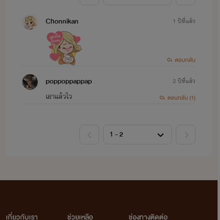
Chonnikan
1 ปีที่แล้ว
ตอบกลับ
poppoppappap
2 ปีที่แล้ว
เอาแล้วไว
ตอบกลับ (1)
เกี่ยวกับเรา
ช่วยเหลือ
ช่องทางติดต่อ