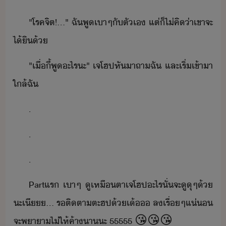
"​โรคจิต​!​...​"​ ​ฉั​พู​เา​ๆ​ั​ตัเ​ ​แต่​็​ไ่​คิ​่า​เขา​จะ​
ไ้ิ​้
"​เื่ี้​พู​ะไร​ะ​"​ ​เจ​โฮป​หัา​ถา​ฉั​ ​และ​เริ่​เข้าา​
ใล้​ฉั
.
.
.
Part​แร​ ​เา​ๆ​ ​ูเหื​ตา​เจ​โฮป​ะไร​ั่​จะ​ูุ​ๆ​้​
ะ​เี​.​..​ ​รติ​ตา​ตะฮ​ป​้​เ้​​ ​ล​เรื่ๆ​แ่​
​จะ​พาา​ไ่​ให้​ค้า​า​ะ​ ​55555​ ​😘😘😘