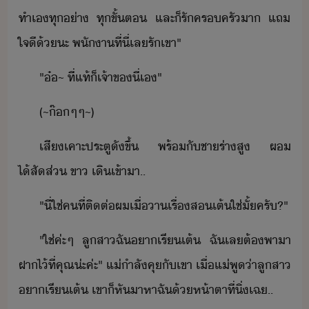
ทำ​เ​ทุ่า​ ​ทุขั​้​ต​ ​และ​็​รั​ครครั​า​ ​แถ​
ใจี​้​ะ​ ​พัา​ที่ี่​เล​รั​เขา​"
"​๋​~​ ​ที่แท้​็​เจ้าข​ี่เ​"
(​~​๊​ๆ​ๆ​~​)
เสีเคาะ​ประตู​ั​ขึ้​ ​พร้ั​ชา​ร่า​สู​ ​ผ​
ไ้สัส่​ ​ขา​ ​เิ​เข้าา​..
"​ี่​ใช่​คที​่​ติต่​ผ​เื่า​เรื่​ส​เต้​ใช่​ั้​ครั​?​"
"​ใช่​ค่ะ​ๆ​ ​ลูสา​ฉั​า​เรี​เต้​ ​ฉั​เล​ต้​พาา​
ฝา​ไ้​ที่​คุณ​่ะ​ค่ะ​"​ ​แ่​ำลั​คุ​ั​เขา​ ​เื่​แ่​พู่า​ลูสา​
า​เรี​เต้​ ​เขา​็​หัา​หา​ฉั​้​ห้าตา​ที่​ิ่เฉ​..