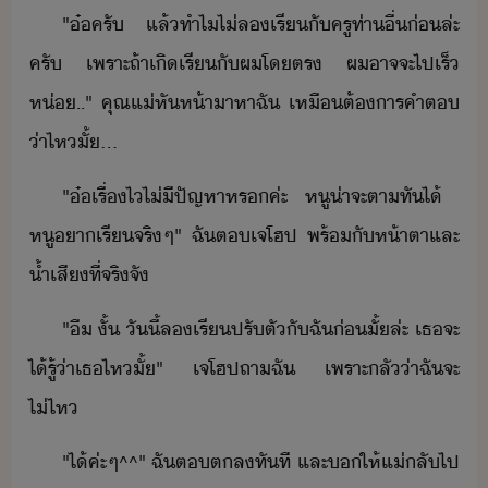
"​๋​ครั​ ​แล้​ทำไ​ไ่​ล​เรี​ั​ครู​ท่า​ื่​่​ล่ะ​
ครั​ ​เพราะ​ถ้า​เิ​เรี​ั​ผ​โตร​ ​ผ​าจจะ​ไป​เร็​
ห่​..​"​ ​คุณแ่​หัห้า​าหา​ฉั​ ​เหื​ต้าร​คำต​
่า​ไห​ั้​...
"​๋​เรื่​ไ​ไ่ีปัญหา​หร​ค่ะ​ ​หู​่าจะ​ตาทั​ไ้​ ​
หู​า​เรี​จริๆ​"​ ​ฉั​ต​เจ​โฮป​ ​พร้ั​ห้าตา​และ​
้ำเสี​ที่จริ​จั
"​ื​ ​ั้​ ​ัี้​ล​เรี​ปรัตั​ั​ฉั​่​ั้​ล่ะ​ ​เธ​จะ​
ไ้​รู้​่า​เธ​ไห​ั้​"​ ​เจ​โฮป​ถา​ฉั​ ​เพราะ​ลั​่า​ฉั​จะ​
ไ่ไห
"​ไ้​ค่ะ​ๆ​^^​"​ ​ฉั​ต​ตล​ทัที​ ​และ​​ให้​แ่​ลั​ไป​