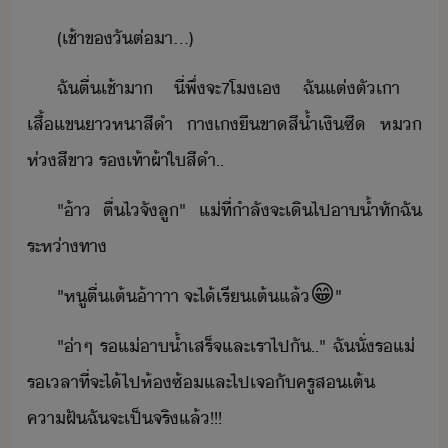
(​เช้า​ข​ั​ต่า​...)
ฉั​ตื่​เช้า​า​ ​ี่​พึ่​จะ​7​โ​เ​ ​ฉั​แต่ตั​เา​ ​
เสื้แขา​หา​สีำ​ ​าเี​ขา​สี้ำเิ​ซี​ ​ห​
ห่​สีขา​ ​รเท้าผ้าใ​สีำ​..
"​้า​ ​ตื่​ไ​จั​ลู​"​ ​แ่​ที่​ำลัจะ​เิ​ไป​า้ำ​ทั​ฉั​
ระห่าทา
"​หู​ตื่เต้​้าาาา​ ​จะ​ไ้​เรี​เต้​แล้​😁"
"​่า​ๆ​ ​ร​แ่​า้ำ​เสร็จ​และ​เรา​ไป​ั​..​"​ ​ฉั​ั่​ร​แ่​ ​
รเลา​ที่จะ​ไ้​ไป​ห้​ซ้​และ​ไป​เจ​ั​ครู​ส​เต้​ ​
คาฝั​ฉั​จะ​เป็จริ​แล้​!​!​!