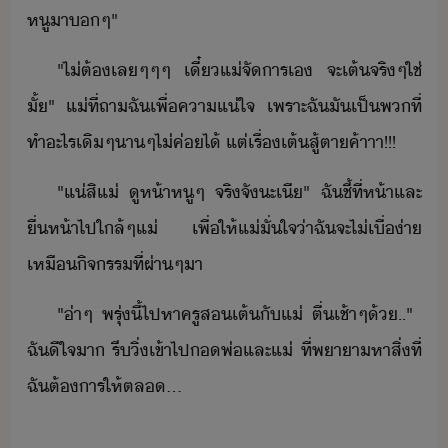
หูา​​ๆ​"
"​ไ่ต้​เล​ๆ​ๆ​ๆ​ ​เี๋​แ่​จัาร​เ​ ​จะ​เต้​จริๆ​ใช่​
ั้​"​ ​แ่​ที่​ถา​ฉั​เพื่​คาแ่ใจ​ ​เพราะ​ฉั​ั​เป็​พ​ที่​
ทำ​ะไร​เิ​ๆ​าๆ​ไ่​ค่​ไ้​ ​แต่​เรื่​เต้​สู้ตา​ค้าาา​!​!​!
"​แ่​สิ​แ่​ ​ู​ห้า​หู​ๆ​ ​จริจั​ะ​เี​"​ ​ฉั​ชี้​ที่​ห้า​และ​
ื่ห้า​ไป​ใล้​ๆ​แ่​ ​เพื่ให้​แ่​ั่ใจ​่า​ฉั​จะ​ไ่​เื่​่า​
เหื​ิจรร​ที่​ผ่าๆ​า
"​่า​ๆ​ ​พรุ่ี้​ไปหา​ครู​ส​เต้​ั​แ่​ ​ตื่​เช้า​ๆ​้​..​"​ ​
ฉั​ีใจ​า​ ​รี​ิ่​เข้าไป​​พ่​และ​แ่​ ​ที่​พาา​หา​สิ่​ที่​
ฉั​ต้าร​ให้​ตล​...