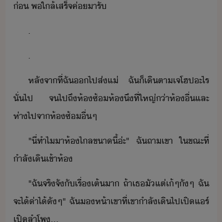
่​ ​พ​ใล้​เสร็จ​ค่​ารั
.
.
หลัจาที่​ฉั​​ไป​ส่​แ่​ ​ฉั​็​เิตา​เจ​โฮป​ะไร​
ั่​ไป​ ​จ​ไป​ถึ​ห้​ซ้​ห้​ึ​ที่​ใหญ่​่า​ห้​ื่​และ​
ห่า​ไป​จา​ห้​ซ้​ื่ๆ
"​ี่​ทำไ​า​ห้​ไล​ขา​ี้​่ะ​"​ ​ฉั​ถา​เขา​ ​ใขณะที่​
ำลั​เิ​เข้า​ห้
"​ฉั​จริจั​ั​เรื่​เต้​า​ ​ถ้า​เธ​ั​แต่​เ้ๆัๆ​ ​ฉั​
จะ​ไ้​่า​ไ้​ั​ๆ​"​ ​ฉั​ห้า​เขา​ที่​เขา​ำลั​เิ​ไป​เปิ​แร์​
​เปิ​ลำโพ​...