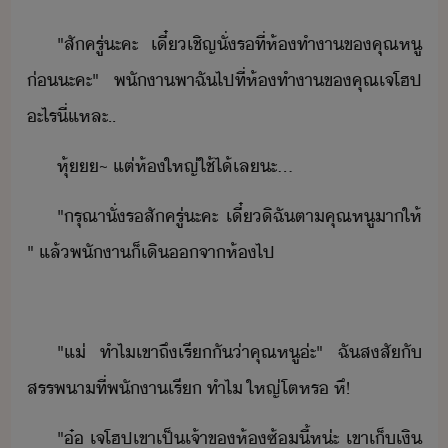
"​สัครู่​ะคะ​ ​เี๋​เชิญ​ั่​รที​่​ห้ทำา​ข​คุณหู​
่​ะคะ​"​ ​พัา​พา​ฉั​ไป​ที่​ห้ทำา​ข​คุณ​เจ​โฮป​
ะไร​ี่แหละ​..
หุ​้​~​ ​แต่​ห้​ใหญ่​ใช้ไ้​เล​ะ​...
"​รุณา​ั่​รสั​ค​รู่​ะคะ​ ​เี๋​ิฉั​ตา​คุณหู​า​ให้​
"​ ​แล้​พัา​็​เิ​จา​ห้​ไป
"​แ่​ ​ทำไ​เขา​ถึ​เรีั่า​คุณหู​่ะ​"​ ​ฉั​สสั​ั​
สรรพา​ที่​พัา​เรี​ ​ทำไ​ ​ใหญ่โต​หร​ ​หึ​!
"​๋​ ​เจ​โฮป​เขา​เป็เจ้าข​ห้​ซ้​ี้​ห​่ะ​ ​เขา​เ็เิ​