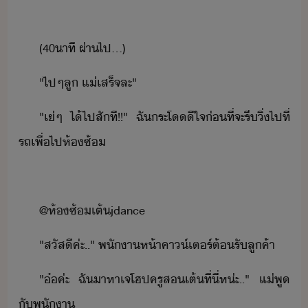
(​40​าที​ ​ผ่า​ไป​...)
"​ไป​ๆ​ลู​ ​แ่​เสร็จ​ละ​"
"​เ​่​ๆ​ ​ไ้​ไป​สัที​!​!​"​ ​ฉั​ระโ​ีใจ​่ที่จะ​รี​ิ่​ไป​ที่​
รถ​เพื่​ไป​ห้​ซ้
@​ห้​ซ้​เต้​jdance
"​สัสี​ค่ะ​..​"​ ​พัา​ห้า​คา​์​เตร์​ต้รั​ลูค้า
"​๋​ค่ะ​ ​ฉั​าหา​เจ​โฮป​ครู​ส​เต้​ที่ี่​ห​่ะ​..​"​ ​แ่​พู​
ั​พัา