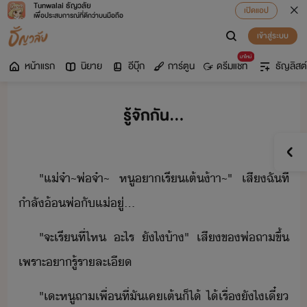
Tunwalai ธัญวลัย
เปิดแอป
เพื่อประสบการณ์ที่ดีกว่าบนมือถือ
เข้าสู่ระบบ
มาใหม่
หน้าแรก
นิยาย
อีบุ๊ก
การ์ตูน
ดรีมแชท
ธัญลิสต์
รู้จักกัน...
​​"​แ่​จ๋า​~​พ่​จ๋า​~​ ​หู​า​เรี​เต้​้าา​~​"​ ​เสี​ฉัที​่​
ำลั​้​พ่​ั​แ่​ู่​...
"​จะ​เรี​ที่ไห​ ​ะไร​ ​ัไ​้า​"​ ​เสี​ข​พ่​ถา​ขึ้​
เพราะ​ารู้​ราละเี
"​เะ​หู​ถา​เพื่​ที่​ั​เค​เต้​็ไ้​ ​ไ้เรื่​ัไ​เี๋​