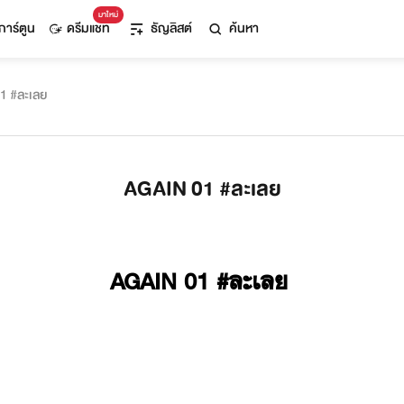
มาใหม่
การ์ตูน
ดรีมแชท
ธัญลิสต์
ค้นหา
1 #ละเลย
AGAIN 01 #ละเลย
AGAIN​ ​01​ ​#​ละเล