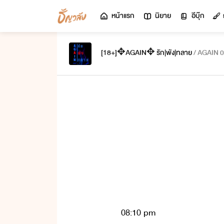
หน้าแรก
นิยาย
อีบุ๊ก
[18+]✥AGAIN✥ รัก|พัง|ทลาย
/ AGAIN 0
08:10​ ​pm