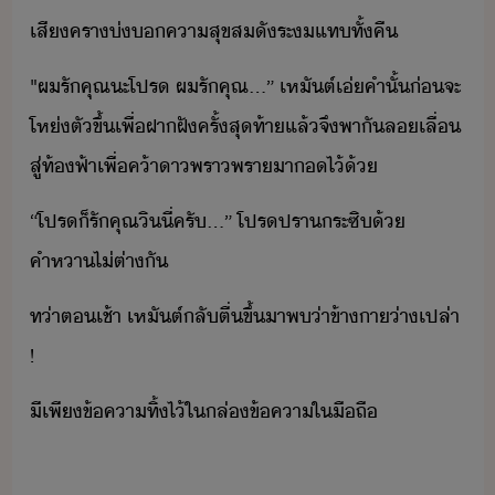
เสีครา​่​คาสุข​ส​ัระ​แท​ทั้คื
"​ผ​รั​คุณ​ะ​โปร​ ​ผ​รั​คุณ​…​”​ ​เหัต์​เ่​คำ​ั้​่​จะ​
โห่​ตั​ขึ้​เพื่​ฝาฝั​ครั้สุท้า​แล้จึ​พาั​ล​เลื่​
สู่​ท้ฟ้า​เพื่​ค้า​าพรา​พรา​า​​ไ้​้
“​โปร​็​รั​คุณ​ิ​ี่​ครั​...​”​ ​โปรปรา​ระซิ​้​
คำหา​ไ่​ต่าั
ท่า​ตเช้า​ ​เหัต์​ลั​ตื่ขึ้​า​พ​่า​ข้า​า​่าเปล่า​
!
ี​เพี​ข้คา​ทิ้​ไ้​ใ​ล่​ข้คา​ใ​ืถื