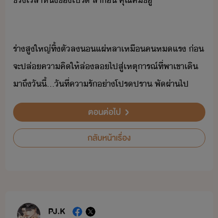
ช่เลา​หึ่​ขโปร​ ​ลา่​ ​คุณ​คิ​ชีฮู​’
ร่า​สูใหญ่​ทิ้ตั​ล​แผ่หลา​เหื​ค​หแร​ ​่​
จะ​ปล่​คาคิ​ให้​ล่ล​ไป​สู่​เหตุารณ์​ที่​พา​เขา​เิ​
าถึ​ัี้​...​ัที่​คารั​่า​โปรปรา​ ​พัผ่า​ไป
ตอนต่อไป
กลับหน้าเรื่อง
PJ.K