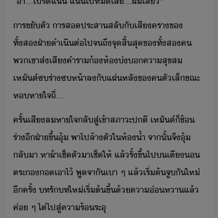
“​่า​...​โปร​แ่​ ​แ่​ไป​ห​เล​...​ผ​เสี​”
ารขั​ตั​ ​าร​ส​ประสา​สลั​ั​เสีครา​ข​
ทั้สฝ่า​ำเิต่ไป​จถึ​จุสิ้สุ​ข​ทั้ส​ค​ ​
พเขา​ส่เสี​คำรา​้​ห้​่​คาสุข​ส​ ​
เหัต์​ซ​ร่า​ซ​ห้า​ล​ั​แผ่​หลั​ข​ค​ตัเล็​ขณะ​
ห​หาใจ​ถี่​...
ครั้​เสี​ลหาใจ​ลั​สู่​เข้า​สภาะ​ปติ​ ​เหัต์​็​ช้​
ร่า​ี​ฝ่า​ขึ้​ุ้​ ​พา​ไป​ล้า​ตั​ใ​ห้้ำ​ ​จาั้​จึ​ุ้​
ลัา​ ​หา​ผ้าเช็ตั​า​เช็​ให้​ ​แล้​รั้​ขึ้ไป​​เตี​ ​
ตระ​​เาไ้​ ​พูจา​ั​เา​ ​ๆ​ ​แล้​เริ่ต้​จู​ั​ให่​
ีครั้​ ​ท​รั​ท​ให่​เริ่ต้​ขึ้​้​คา่หา​แล้​
ค่​ ​ๆ​ ​ไต่​ไป​สู่​คาร้​ระุ