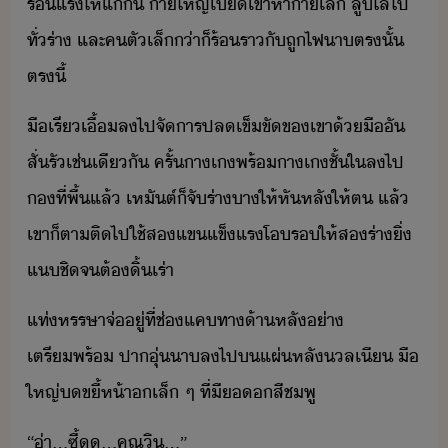
ร้แร​ให้​แ่​ั​ ​า​ใหญ่​เี​เข้าหา​า​เล็​ ​ลูไล้​ไป​
ทั่​ร่า​ ​และ​ค​ตัเล็​่า​็​ร้​ราั​ถู​ไฟ​า​ตรั้​
ตรี้
ื​เรี​เื้​ล​ไป​จัาร​ปล​เข็ขั​ข​เขา​้ื​ั​
สั่​รั​เช่เีั​ ​ครั้​าเ​พร้​าเชั้ใ​ล​ไป​
​ที่​พื้​แล้​ ​เหัต์​็​จั​ร่า​า​ให้​หัหลั​ให้​ต​ ​แล้​
เขา​็ตา​ติ​ไป​ใช้​ส​แข​แข็แร​โร​ให้​ส​ร่า​ิ่​
แชิ​จ​ต้​ิ้​เร่า
แท่​หรรษา​จ่​ู่​ที่​ช่แค​ทา​้าหลั​่า​
เตรีพร้​ ​ปา​ุ่​า​ล​ไป​​แผ่​หลั​ล​เี​ ​ื​
ใหญ่​ขี้​ห้า​เล็​ ​ๆ​ ​ที่​ี​​​สีชพู
“​่า​...​ซี้​.​..​คุณ​ิ​...​”