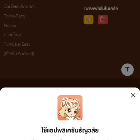
เงื่อนไขและข้อตกลง
แพลตฟอร์มในเครือ
Third-Party
Notice
ดาวน์โหลด
Tunwalai Easy
(สำหรับ Android)
ข้อความที่ท่านได้อ่านจากเว็บไซต์นี้เกิดจากการเขียนโดยสาธารณชนและเผยแพร่โดยอัตโนมัติ ผู้ดูแล
เว็บไซต์แห่งนี้ไม่ได้เห็นด้วยและไม่ขอรับผิดชอบต่อข้อความใดๆ ทั้งสิ้น ดังนั้นผู้อ่านทุกท่านโปรดใช้
วิจารณญาณในการกลั่นกรองด้วยตนเอง และหากท่านพบข้อความใดๆ ที่ขัดต่อกฎหมายและศีลธรรม
กรุณาแจ้งมาที่ tunwalai@ookbee.com เพื่อทีมงานจะได้ดำเนินการในทันที ทั้งนี้ ทางเว็บไซต์ขอสงวน
ลิขสิทธิ์ตามพระราชบัญญัติลิขสิทธิ์ (ฉบับเพิ่มเติม) พ.ศ.2558
ใช้แอปพลิเคชันธัญวลัย