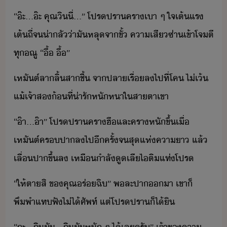
“​๊ะ​...​๊ะ​ ​คุณ​ิ​ี่​...​”​ ​โปรปรา​ครา​เา​ ​ๆ​ ​ใจเต้​แร​
เต้​ถี่​จ​่าลั​่า​ั​หลุ​จา​ขั้​ ​คา​เสีซ่า​เข้า​โจตี​
ทุ​ณู​ ​“​ื้​ ​ื้​”
เหัต์​ลา​ลิ้​สา​ชื้​ ​จา​ปลา​เรื่​ล​ไป​ที่​โค​ ​ไ่​เ้​
แ้​เจ้า​ส​้​ที่​่ารั​หัหา​ใ​สาตา​เขา
“​๊า​...​๊า​”​ ​โปรปรา​ครา​ฮื​และ​ครา​หั​ขึ้​เื่​
เหัต์​คร​ปา​ล​ไป​ีครั้​จ​สุ​แห่​คา​า​ ​แล้​
เลื่​ปา​ขึ้​ล​ ​เหื​ำลั​ู​เลี​ไติ​แท่​โปร
“​ให้​ตา​สิ​ ​ข​คุณ​ร่​ฉิ​”​ ​พละ​ปา​า​ ​เขา​็​
พึพำ​แท​ฟั​ไ่ไ้ศัพท์​ ​แต่​โปรปรา​็ไ้​ิ