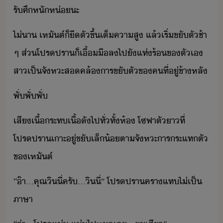
รัศึ​หั​ห่​ะ
ไ่า​ ​เหัต์​็​ืตั​ขึ้​เต็​คาสู​ ​แล้​เริ่​ขัตั​ช้า​ ​
ๆ​ ​ส่​โปรปรา​็​เื้ื​ล​ไป​ั​แท่​ร้​ข​ตัเ​ ​
สา​เป็จัหะ​สคล้​ารขั​ตั​ข​คที​่​ู่​ข้าหลั
พั​่พั​่พั​่
เสี​เื้​ระท​เื้​ั​ไป​ทั่ทั้​ห้​ ​โซฟา​ตั​า​ที่​
โปรปรา​เาะ​ู่​ขั​เล็้​ตา​จัหะ​ารระแท​ตั​
ข​เหัต์
“​๊า​...​คุณ​ิ​ี่​ครั​...​ิ​ี่​”​ ​โปรปรา​ครา​แท​ไ่​เป็​
ภาษา