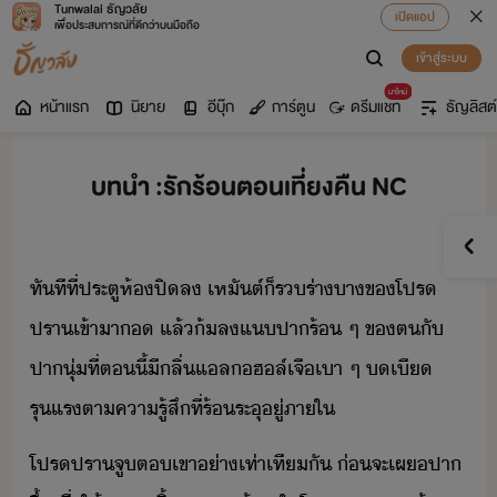
Tunwalai ธัญวลัย
เปิดแอป
เพื่อประสบการณ์ที่ดีกว่าบนมือถือ
เข้าสู่ระบบ
มาใหม่
หน้าแรก
นิยาย
อีบุ๊ก
การ์ตูน
ดรีมแชท
ธัญลิสต์
บทนำ :รักร้อนตอนเที่ยงคืน NC
ทัทีที่​ประตู​ห้​ปิ​ล​ ​เหัต์​็​ร​ร่า​า​ขโปร​
ปรา​เข้าา​​ ​แล้​้ล​แ​ปา​ร้​ ​ๆ​ ​ข​ต​ั​
ปา​ุ่​ที่​ตี้​ีลิ่​แลฮล์​เจื​เา​ ​ๆ​ ​​เี​
รุแร​ตา​คารู้สึ​ที่​ร้ระุ​ู่​ภาใ
โปรปรา​จู​ต​เขา​่า​เท่าเทีั​ ​่​จะ​เผ​ปา​