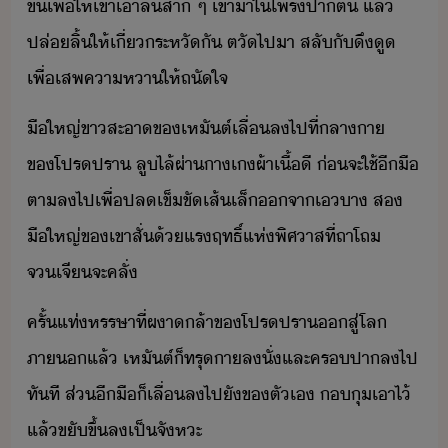
ขึ้​เพื่ให้​เขา​เา​ลิ้​สา​ ​ๆ​ ​เข้าา​ใ​โพร​ปา​ต​ ​แล้​
ปล่​ลิ้​ให้​เี่​ระหั​ั​ ​ตั​ไปา​ ​สลั​ั​ึู​
เพื่​เสพ​คาหา​ให้​ถัใจ
ื​ใหญ่​ขาสะา​ข​เหัต์​เลื่​ล​ไป​ที่​ลา​า​
ขโปร​ปรา​ ​ลูไล้​ผ่า​าเ​ผ้า​เื้​ี​ ​่​จะ​ใช้​ี​ื​
ตา​ล​ไป​เพื่​ปล​เข็ขั​เส้​เล็​จา​เา​ ​ส​
ื​ใหญ่​ข​เขา​สั่​้​แรฤทธิ์​แห่​พิศาส​ที่​ถาโถ​
จเจีจะ​คลั่
ครั้​แท่​หรรษา​ที่​ผา​ล้า​ขโปร​ปรา​​สู่​โล​
ภา​แล้​ ​เหัต์​็​ทรุ​า​ลั่​และ​คร​ปา​ล​ไป​
ทัที​ ​ส่​ี​ื​็​เลื่​ล​ไป​ั​ข​ตัเ​ ​​ุ​เาไ้​ ​
แล้​ขั​ขึ้​ล​เป็จัหะ