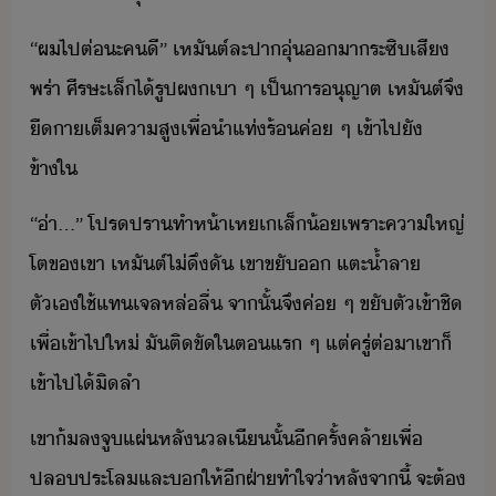
“​ผ​ไป​ต่ะ​คี​”​ ​เหัต์​ละ​ปา​ุ่​า​ระซิ​เสี​
พร่า​ ​ศีรษะ​เล็​ไ้รูป​ผ​เา​ ​ๆ​ ​เป็าร​ุญาต​ ​เหัต์​จึ​
ื​า​เต็​คาสู​เพื่ำ​แท่​ร้​ค่​ ​ๆ​ ​เข้าไป​ั​
ข้าใ
“​่า​...​”​ ​โปรปรา​ทำ​ห้า​เหเ​เล็้​เพราะ​คา​ใหญ่
โต​ข​เขา​ ​เหัต์​ไ่​ึั​ ​เขา​ขั​​ ​แตะ​้ำลา​
ตัเ​ใช้​แท​เจล​หล่ลื่​ ​จาั้​จึ​ค่​ ​ๆ​ ​ขัตั​เข้า​ชิ​
​เพื่​เข้าไป​ให่​ ​ัติ​ขั​ใ​ตแร​ ​ๆ​ ​แต่​ครู่​ต่า​เขา​็​
เข้าไป​ไ้​ิ​ลำ
เขา​้ล​จู​แผ่​หลั​ล​เี​ั้​ีครั้​คล้า​เพื่​
ปลประโล​และ​​ให้​ี​ฝ่า​ทำใจ​่า​หลัจาี้​ ​จะ​ต้​