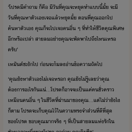
‘​โปร​ีคำ​ถา​ ​็​คื​ ​ี​ัที่​คุณ​จะ​หุ​ทำ​แี้​ั้​ ​จะ​ี​
ัที่​คุณ​หา​ตัเ​เจ​แล้​หุ​ั้​ ​ตที่​คุณ​​ไป​
ค้หา​ตัเ​ ​คุณ​็​จะ​ไป​เจ​คื่​ ​ๆ​ ​ที่​ทำให้​ชีิต​คุณ​พิเศษ​
ี​หรืเปล่า​ ​สาล​่า​คุณ​จะ​พัพา​ไป​ถึ​ไห​เหร​
ครั​’
เหัต์​ชะั​ไป​ ​่​จะ​้ล​่า​ข้คา​ถัไป
‘​คุณ​ั​หา​ตัเ​ไ่​เจ​หร​ ​คุณ​ั​ไ่รู้​เล​่า​คุณ​
ต้าร​ะไร​ั​แ่​...​โปร​็​าจจะ​เป็​แค่​คชั่​ครา​
เหื​คื่​ ​ๆ​ ​ใ​ชีิต​ที่ผ่าา​ข​คุณ​...​แต่​ไ่่า​ัไ​
็ตา​ ​โปร​จะ​เ็​คุณ​ไ้​ใ​คาทรจำ​ส่​ที่​ีที​่​สุ​
ขโปร​ ​ขคุณ​า​จริ​ ​ๆ​ ​ที่​เป็​สาล​แห่​รั​ใ​