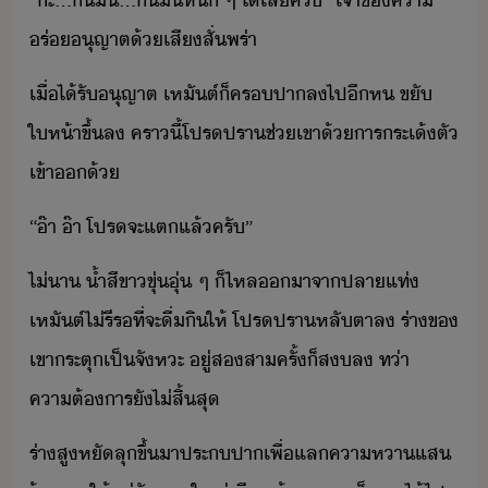
“​ะ​...​ิ​ั​...​ิ​ั​หั​ ​ๆ​ ​ไ้​เล​ครั​”​ ​เจ้าข​คา​
ร่​ุญาต​้​เสีสั่​พร่า
เื่​ไ้รัุญาต​ ​เหัต์​็​คร​ปา​ล​ไป​ี​ห​ ​ขั​
ให้า​ขึ้​ล​ ​คราี้​โปรปรา​ช่​เขา​้​าร​ระ​เ้​ตั​
เข้า​้
“​๊า​ ​๊า​ ​โปร​จะ​แต​แล้​ครั​”
ไ่า​ ​้ำสี​ขา​ขุ่​ุ่​ ​ๆ​ ​็​ไหล​า​จา​ปลา​แท่​ ​
เหัต์​ไ่​รีร​ที่จะ​ื่​ิ​ให้​ ​โปรปรา​หลัตา​ล​ ​ร่า​ข​
เขา​ระตุ​เป็จัหะ​ ​ู่​ส​สา​ครั้​็​ส​ล​ ​ท่า​
คาต้าร​ั​ไ่​สิ้สุ
ร่า​สู​หั​ลุขึ้​าป​ระ​​ปา​เพื่​แล​คาหา​แส​