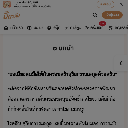
Tunwalai ธัญวลัย
เปิดแอป
เพื่อประสบการณ์ที่ดีกว่าบนมือถือ
เข้าสู่ระบบ
มาใหม่
หน้าแรก
นิยาย
อีบุ๊ก
การ์ตูน
ดรีมแชท
ธัญลิสต์
๑ บทนำ
“
ข​เสี​ตื​ให้​ั​ครครั​สุริ​ร​รณ​สุล​้​ครั​”
​หลัจา​พิธีร​ใ​า​ั​ครครั​ที่​ระทร​ารพัฒา​
สัค​และ​คาั่ค​ข​ุษ์​จั​ขึ้​ ​เสี​ตื​็​ั​
ึ้​ขึ้​ใ​ห้​จัา​ข​โรแร​หรู
​โรส​ลิ​ ​สุริ​ร​รณ​สุล​ ​เผ​ิ้​พลา​หัไป​​ ​รรณ​ชั​ ​