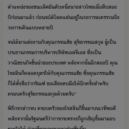
ตำแห่​รชะเลิศ​ัั​หึ่​าสาไท​เื่​สิส​
ปี่​า​แล้​ ​่​จะ​ไ้​โลแล่​ู่​ใ​าร​ละคร​รถึ​
าร​เิ​แ​หลา​ปี
​จไ้​า​แต่า​ั​คุณ​รรณ​ชั​ ​สุริ​ร​รณ​สุล​ ​ผู้​เป็​
ประธารราร​ริหาร​ริษัท​เส​จี​เส​ ​ซึ่​เป็​
าณิชธิจ​ชั้ำ​ข​ประเทศ​ ​หลัจาั้​ี​ส​ปี​ ​คุณ​
โรส​ลิ​็​คล​ุตรให้​ั​คุณ​รรณ​ชั​ ​ซึ่​คุณ​รรณ​ชั​
็ไ้​ตั้ชื่​่า​รัณฑ์​ ​ข​เสี​ตื​ให้​ีครั้​สำหรั​
ครครั​สุริ​ร​รณ​สุล​้​ครั​”
​พิธีร​ล่า​จ​ ​ครครั​ข​โรส​ลิ​็​ขึ้​า​เที​พี​ ​
หลัจาั้​รัฐตรี่าาร​ระทร​็​ถู​เชิญ​ขึ้​า​​