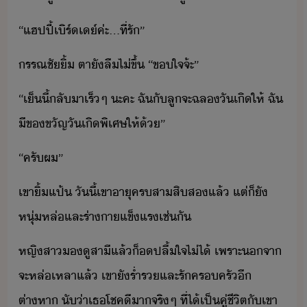
​“​แฮปปี้เิร์เ์​ค่ะ​...​ที่รั​”
​รรณ​ชั​ิ้​ ​ตาั​ลื​ไ่​ขึ้​ ​“​ขใจ​จ้ะ​”
​“​เ็​ี้​ลัา​เร็​ๆ​ ​ะคะ​ ​ฉั​ั​ลู​จะ​ฉล​ัเิ​ให้​ ​ฉั​
ี​ขขัญ​ัเิ​พิเศษ​ให้​้​”
​“​ครัผ​”
​เขา​ิ้แป้​ ​ัี้​เขา​าุ​ครสาสิส​แล้​ ​แต่​็​ั​
หุ่​หล่​และ​ร่าา​แข็แร​เช่ั
​หญิสา​ู​สาี​แล้็​​ปลื้ใจ​ไ่ไ้​ ​เพราะ​จา​
จะ​หล่เหลา​แล้​ ​เขา​ั​ร่ำร​และ​รั​ครครั​ี​
ต่าหา​ ​ั่า​เธ​โชคี​า​จริๆ​ ​ที่​ไ้​เป็​คู่ชีิต​ั​เขา