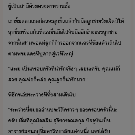
ผู้​เป็​สาี​้​ตา​หา​ซึ้
​เขา​ิ้​ต​เธ​่​จะ​ลุขึ้​แล้​จัื​ลูชา​ั​เจ็​ปี​ให้​
ลุขึ้​พร้ั​ที่​เธ​ื่ื​ไป​จัื​ี​ข้า​ข​ลูชา​ ​
จาั้​สา​พ่แ่​ลู​็​้า​จา​แถ​ที่ั่​แล้​เิ​ไป​
ตา​พรแ​ที่​ปู​ลา​สู่​เที​ใหญ่
​“​แห​ ​เป็​ครครั​ที่​่ารั​จริๆ​ ​เล​ะ​ครั​ ​คุณแ่​็​
ส​ ​คุณพ่​็​หล่​ ​คุณ​ลู​็​่ารั​า​”
​พิธีร​เ่​ระห่า​ที่​ทั้​สา​เิ​ไป
​“​ระห่า​ี้​ผ​ข​่า​ประัติ​คร่าๆ​ ​ข​ครครั​ี้​ะ​
ครั​ ​เริ่​ที่​คุณ​โรส​ลิ​ ​สุริ​ร​รณ​สุล​ ​ปัจจุั​เป็​
าจาร์​ส​ู่​ที่​หาิทาลั​แห่หึ​่​ ​เค​ไ้รั​