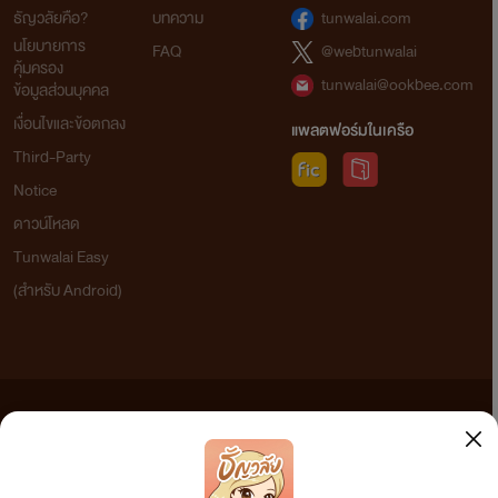
ธัญวลัยคือ?
บทความ
tunwalai.com
นโยบายการ
FAQ
@webtunwalai
คุ้มครอง
tunwalai@ookbee.com
ข้อมูลส่วนบุคคล
เงื่อนไขและข้อตกลง
แพลตฟอร์มในเครือ
Third-Party
Notice
ดาวน์โหลด
Tunwalai Easy
(สำหรับ Android)
ข้อความที่ท่านได้อ่านจากเว็บไซต์นี้เกิดจากการเขียนโดยสาธารณชนและเผยแพร่โดยอัตโนมัติ ผู้ดูแล
เว็บไซต์แห่งนี้ไม่ได้เห็นด้วยและไม่ขอรับผิดชอบต่อข้อความใดๆ ทั้งสิ้น ดังนั้นผู้อ่านทุกท่านโปรดใช้
วิจารณญาณในการกลั่นกรองด้วยตนเอง และหากท่านพบข้อความใดๆ ที่ขัดต่อกฎหมายและศีลธรรม
กรุณาแจ้งมาที่ tunwalai@ookbee.com เพื่อทีมงานจะได้ดำเนินการในทันที ทั้งนี้ ทางเว็บไซต์ขอสงวน