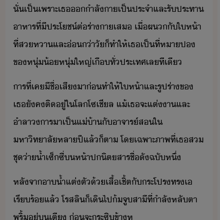
​ั่​เป็​เพราะ​เธ​ำลัา​เป็ประจำ​และ​รัประทา​
าหาร​ที่​ีประโช์​ต่​ร่าา​เส​ ​เื่​ผ​ั​ให้า​
ที่​ส​หา​และ​่​่า​ั​็​ทำให้​เธ​เป็​ที่หา​ป​
ข​หุ่้​หุ่​ใหญ่​เื​ทั่ประเทศ​เล​ทีเี
​าร​ที่​เค​ีชื่เสี​า​่​ทำให้​ให้า​และ​รูปร่า​ข​
เธ​ัค​ติ​ู่​ใ​โล​โซเชีล​ ​แ้​เธ​จะ​แต่า​และ​
ำลา​าร​า​เป็​แ่้า​ั​าจาร์​ส​ใ​
หาิทาลั​หลา​ปี​แล้็​ตา​ ​โเฉพาะ​ภาพ​ที่​เธ​ส​
ชุ่า้ำ​เซ็ซี่​​ห้าป​ิตสาร​ชื่ั​ฉั​หึ่
​หลัจา​า้ำ​แต่ตั​้​เสื้เชิ้ต​ั​ระโปร​ทร​เ​
เรีร้​แล้​ ​โรส​ลิ​็​เิ​ไป​้​จู​สาี​ที่​ำลั​หลัตา​
พริ้​ู่​​เตี​ ​่​จะ​ระซิ​ข้า​หู