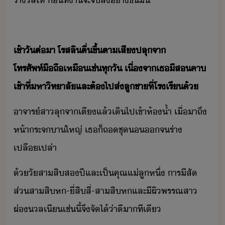
ราัล​ให้​ ​่ที่​า​จะ​จ​ล​่า​ชื่ื่
เช้า​ั​ต่า​ ​โรส​ลิ​ตื่ขึ้​ตา​เสี​ปลุ​จา​
โทรศัพท์ืถื​เหืเช่​ทุั​ ​เื่จา​เธ​ีส​คา​
เช้า​ที่​หาิทาลั​และ​ต้​ไป​ส่​ลูชา​ที่​โรเรี​้
​าจาร์​สา​ลุ​จา​เตี​แล้​เิ​ไป​เข้า​ห้้ำ​ ​เื่า​ถึ​
ห้า​ระจ​า​ใหญ่​ ​เธ​็​ถ​ชุ​​จ​ร่า​
เปลืเปล่า
​้​ั​สาสิ​ส​ปี​และ​เป็คุณ​แ่​ลู​หึ่​ ​าร​ีสั​
ส่​สาสิ​ห​-​ี่สิ​สี่​-​สาสิ​ห​และ​ี​ผิพรรณ​สา​
ผ่​ล​เี​เช่ี้​จึ​จั​ไ้​่า​ีา​ทีเี