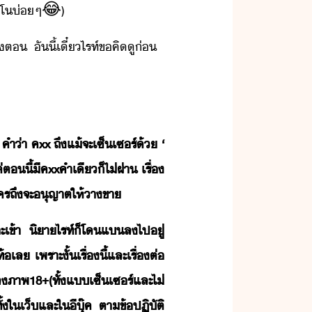
์​โ​่ๆ
😂
)
ต​ ​ัี้​เี๋​ไรท์​ข​คิู​่​ ​
่า​ ค​xx​ ​ถึแ้​จะ​เซ็เซร์​้​ ​‘​
ตี้​ีค​xx​คำ​เี​็​ไ่​ผ่า​ ​เรื่​
ละคร​ถึ​จะ​ุญาต​ให้​าขา​
​เข้า​ ​ิา​ไรท์​็​โ​แ​ล​ไป​ู่​
​เล​ ​เพราะ​ั้​เรื่​ี้​และ​เรื่​ต่​
​ภาพ​18+​(​ทั้​แ​เซ็เซร์​และ​ไ่​
​ใ​เ็​และ​ใ​ี​ุ๊ค​ ​ตา​ข้ปฏิัติ​