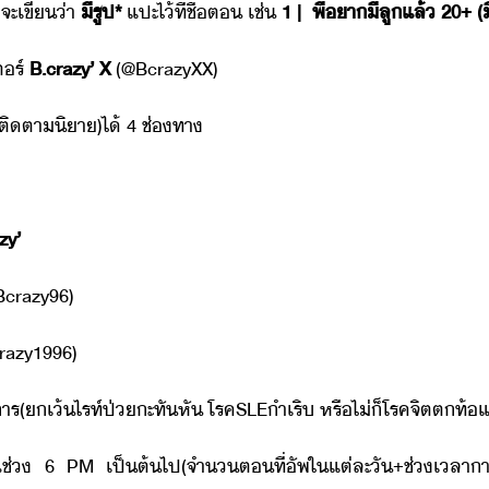
จะ​เขี​่า
​ี​รูป​*
​แปะ​ไ้​ที่​ชื่​ต​ ​เช่​
1​ ​|​
พี่​า​ีลู​แล้​ ​20+​ ​(​
ตร์​
B.crazy​’​ ​X​
(​@BcrazyXX)
ติตา​ิา​)​ไ้​ ​4​ ​ช่ทา
y​’
@Bcrazy96)
crazy1996)
าร​(​เ้​ไรท์​ป่​ะทัหั​ ​โรค​SLE​ำเริ​ ​หรืไ่็​โรคจิต​ต​ท้
ช่​ ​6​ ​PM​ ​เป็ต้ไป​(​จำ​ตที่​ัพ​ใ​แต่ละั​+​ช่เลา​า