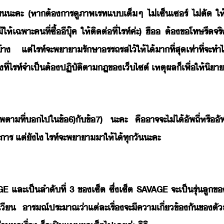
ะคะ​ ​(​หา​ต้าร​ู​ภาพ​เรท​แ​เต็ๆ​ ​ไ่​เซ็เซร์​ ​ไ่​ตั​ ​ให้​เ
ห้​เฉพาะค​ที่​ซื้​ี​ุ๊ค​ ​ให้​ติต่​ที่​ไรท์​ค่ะ​)​ ​ฮื​ ​ต้​ขโทษ​รี​
​ ​แต่​ไรท์​จะ​พาา​รัษา​รรถรส​ไ้​ให้​ไ้า​ที่สุ​เท่าที่​จะ​ทำ
​ที่​ไรท์​จำเป็ต้​ปฏิัติตา​ฎ​ข​เ็ไซต์​ ​เหตุผล​็​เพื่ให้​ิา
​ตาที่​​ไป​ใ​ข้​6)​ั​ข้​7)​ ​ะคะ​ ​คื​าจจะ​ไ่ไ้​ัพ​ถี่​หรื​ั
ร​ ​แต่ัไ​ ​ไรท์​จะ​พาา​า​ให้​ไ้​ทุั​ะคะ
AGE​ ​และ​เป็ลำั​ที่​ ​3​ ​ข​เซ็ต​ ​ซึ่​เซ็ต​ ​SAVAGE​ ​จะ​เป็​รุ่​ลู​ข
-​ิเี​ ​ารณ์​ประาณ​่าแต่​ละ​เรื่​จะ​ี​คาเี่ข้ั​ข​ต