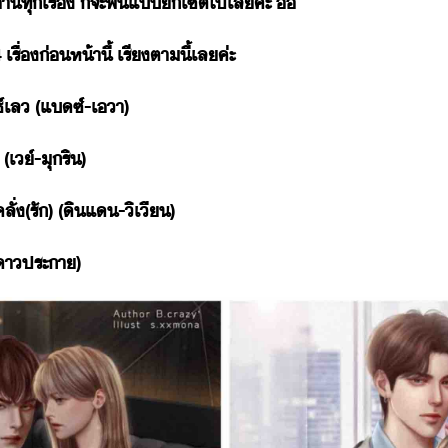
า​ทุ​เรื่​ ​็​จะ​ฟิ​แ​​เซ็ต​ไป​เล​ค่ะ​ ​ิิ
​4​ ​เรื่​่ห้าี้​ ​เรี​ตา​ี้​เล​ค่ะ​
​เล​ ​(​แซ​์​-​เา​)
เ์​-​ุ​ริ​)
​(​รั​)​ ​(​ิแ​-​ิเี​)
​-​าประา​)