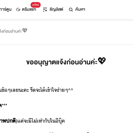
มาใหม่
การ์ตูน
ดรีมแชท
ธัญลิสต์
ค้นหา
้งก่อนอ่านค่ะ💖
ขออนุญาตแจ้งก่อนอ่านค่ะ💖
​ๆ​เล​ะคะ​ ​รี​จะ​ไ้​เข้าใจ่า​ๆ​^^
๊ค
***
าพ​ปติ
)​แต่​จะ​ี​ไ่​เท่าั​ใ​ี​ุ๊ค