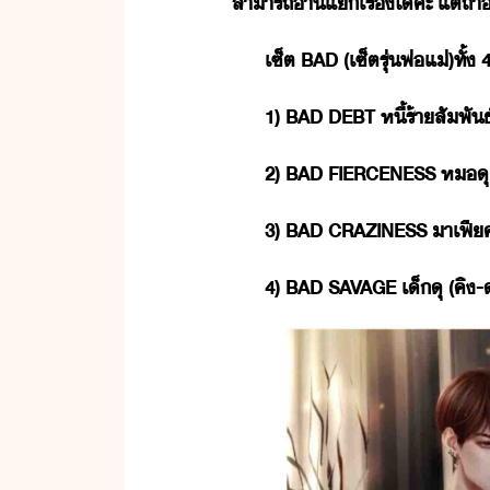
สาารถ​่า​แ​เรื่​ไ้​ค่ะ​ ​แต่​ถ้า​่
เซ็ต​ ​BAD​ ​(​เซ็ต​รุ่​พ่แ่​)​ทั้​ 
1)​ ​BAD​ ​DEBT​ ​หี้​ร้า​สัพัธ์
2)​ ​BAD​ ​FIERCENESS​ ​ห​ุ​ ​(​
3)​ ​BAD​ ​CRAZINESS​ ​าเฟี​คลั่
4)​ ​BAD​ ​SAVAGE​ ​เ็​ุ​ ​(​คิ