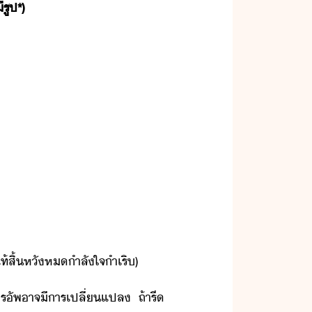
ี​รูป​*)
แท้​สิ้หั​หำลัใจ​ำเริ​)
ร​ัพ​าจี​ารเปลี่แปล​ ​ถ้า​รี​