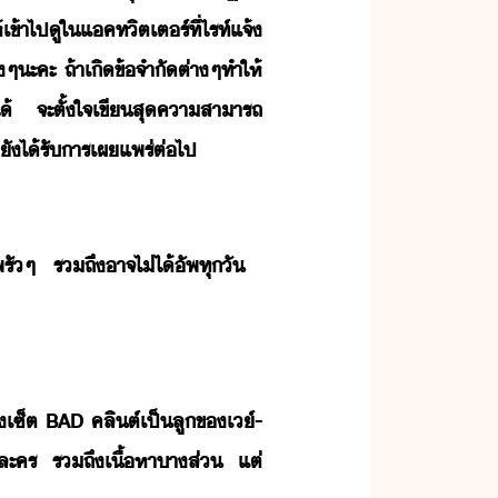
ข้าไป​ู​ใ​แค​ทิตเตร์​ที่​ไรท์​แจ้​
จริๆ​ะคะ​ ​ถ้า​เิ​ข้จำั​ต่าๆ​ทำให้​
ไ้​ ​จะ​ตั้ใจ​เขี​สุ​คาสาารถ​
​ั​ไ้รั​ารเผ​แพร่​ต่ไป​
พ​รั​ๆ​ ​รถึ​าจ​ไ่ไ้​ัพ​ทุั​ ​
​เซ็ต​ ​BAD​ ​คลิต์​เป็​ลู​ข​เ์​-​
ัละคร​ ​รถึ​เื้หา​าส่​ ​แต่​