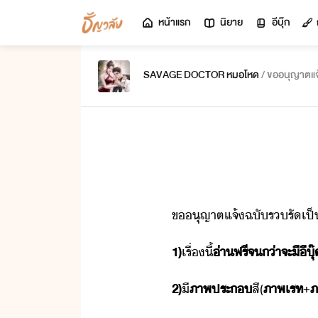
หน้าแรก
นิยาย
อีบุ๊ก
SAVAGE DOCTOR หมอโหด
/ ขออนุญาตแจ
ขุญาต​แจ้​ฉั​รรั​เป็​ข้
1)
เรื่​ี้
่า​ฟรี​จ่า​จะ​ี​ี​ุ
2)
ี
ภาพประ
สี​(
ภาพ​เรท
+
ภ