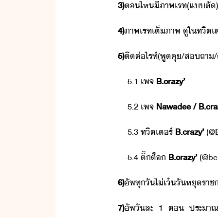
3)
ต​ไห​ี​ภาพ​เรท​(​แ​ตั​)​
4)
ภาพ​เรท​เต็​ภาพ​ ​ู​ใ​ทิตเ
5)
ติต่​ไรท์​(​พูคุ​/​สถา​/​
​ ​ ​ ​5.1​ ​เพจ​
B.crazy​’
​ ​ ​ ​5.2​ ​เพจ​
Nawadee​ ​/​ ​B.craz
​ ​ ​ ​5.3​ ​ทิตเตร์​
B.crazy​’
​(​
​ ​ ​ ​5.4​ ​ติ๊ต​็​​
B.crazy​’
​(​@b
6)
ัพ​ทุั​ไ่​เ้​ัหุราช
7)
ัพ​ั​ละ​ ​1​ ​ต​ ​ประาณ​