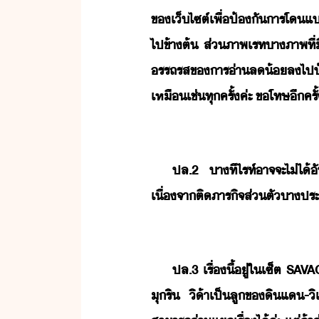
ข​เ็ไซต์​เพื่​ป้ั​าร​โ​แ​
ไป​ข้าต้​ ​ส่​ภาพ​เรท​า​ภาพ​ที่​ี​ใ
รรถรส​ข​าร​่า​ล้ล​ไป​้า
เหืเช่​ทุครั้​ค่ะ​ ​ขโทษ​ีครั้
ปล.​2​ ​าที​ไรท์​าจจะ​ไ่ไ้​ัพ
เื่จา​ติ​ภาริจ​ส่ตั​าประา
ปล.​3​ ​เรื่​ี้​ู่​ใ​เซ็ต​ ​SAV
ุ​ริ​ ​ิ​้า​เป็​ลู​ข​ิแ​