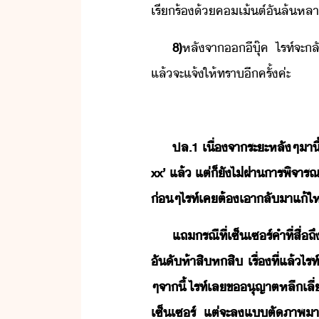
เรีร้​้​คเ้ต์​ั​ล้หลา​แล
8)
หลัจา​​ี​ุ๊ค​ ​ไรท์​จะ​ล
แล้​จะแจ้​ให้​ทรา​ีครั้​ค่ะ
ปล.​1​ ​เื่จา​ระะหลัๆ​าี​้​
xx​’​ ​แล้​ ​แต่​็​ั​ไ่​ผ่า​ารพิจารณ
่​ๆ​ไรท์​เค​ต้​เา​ลัา​แ้​ให
แถ​รณีที่​เซ็เซร์​คำ​ที่​สื่​
ัั​ห้าสิ​หสิ​ ​เรื่​ที่แล้​ไรท์​โ
ๆ​จาี้​ ​ไรท์​เล​ขุญาต​หลีเลี่
เซ็เซร์​ ​แต่​จะ​ล​แ​ตั​ภาพ​าา​