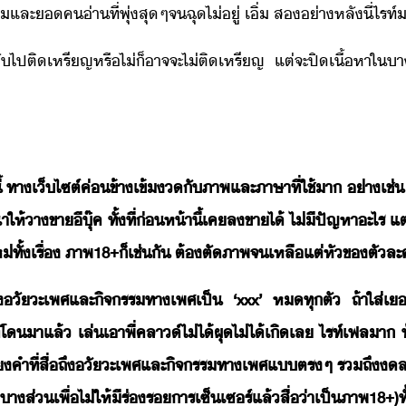
ะ​​ค่า​ที่​พุ่​สุ​ๆ​จ​ฉุ​ไ่ู่​ ​เิ​่​ ​ส​่า​หลั​ี่​ไรท
ั​ไป​ติ​เหรีญ​หรืไ่็​าจจะ​ไ่​ติ​เหรีญ​ ​แต่​จะ​ปิ​เื้หา​ใ​า​
 ​ทา​เ็ไซต์​ค่ข้า​เข้​ั​ภาพ​และ​ภาษา​ที่​ใช้​า​ ​่าเช่​ ​คำ​
า​ให้​าขา​ี​ุ๊ค​ ​ทั้ที่​่ห้าี้​เค​ล​ขา​ไ้​ ​ไ่ีปัญหา​ะไร​ ​แต่​
่​ทั้​เรื่​ ​ภาพ​18+​็​เช่ั​ ​ต้​ตั​ภาพ​จ​เหลื​แต่​หั​ข​ตั
ถึ​ัะเพศ​และ​ิจรร​ทาเพศ​เป็​ ​‘​xxx​’​ ​ห​ทุ​ตั​ ​ถ้า​ใส่​เะ
​า​แล้​ ​เล่​เา​พี่​คลา​์​ไ่ไ้​ผุ​ไ่ไ้​เิ​เล​ ​ไรท์​เฟล​า​ ​ท้
​คำ​ที่​สื่​ถึ​ัะเพศ​และ​ิจรร​ทาเพศ​แ​ตรๆ​ ​รถึ​​ล
ส่​เพื่​ไ่​ให้​ี​ร่ร​าร​เซ็เซร์​แล้​สื่​่า​เป็​ภาพ​18+)​ทั้