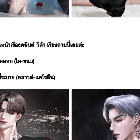
ห้า​เรื่​คลิต์​-​ิ​้า​ ​เรี​ตา​ี้​เล​ค่ะ
​ ​(​ไค​-​ข​)
ระา​ ​(​คลา​์​-​แค​โรลี​)