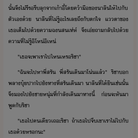
ั้​จึ​ไ่​รีร​รี​ลุ​จา​เ้าี้​โ​ค้า​ื​ข​า​ลิ​ให้​ไป​ั​
ตัเ​้​ ​า​ลิ​ที่​ไ่รู้​ะไร​เล​ถึั​ตใจ​ ​แตา​ข​
เธ​เต็ไป้​คาฉสเท่ห์​ ​จึ​เ่​ถา​ลั​ไป​้​
คา​ที่​ไ่รู้​ิ​โห่​ิ​เห่
"​เธ​จะ​พา​เรา​ไป​ไห​เหร​ริชา​"
"​ฉั​จะ​ไปหา​พี่​สรั​ ​พี่​สรั​เิ​า​โ่​แล้​"​ ​ริชา​​
พลา​ุ้ปา​ไป​ั​ทา​ที่​สรั​เิ​า​ ​า​ลิ​ที่​ไ้ิ​เช่ั้​
​จึ​​ไป​ั​ชาหุ่​ที่​ำลั​เิ​าทา​ี้​ ​่​จะ​หัา​
พู​ั​ริชา
"​เธ​ไป​คเี​เถะ​ริชา​ ​ถ้า​เธ​ไป​จี​เขา​เรา​ไ่​ไป​ั​
เธ​้​หร​ะ​"