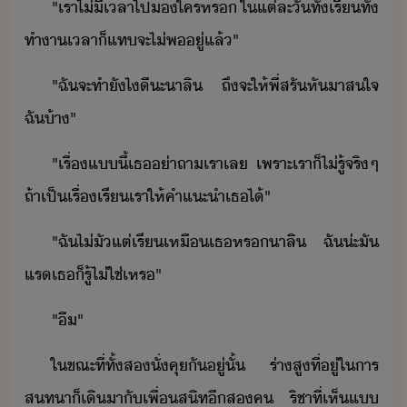
"​เรา​ไ่ีเลา​ไป​​ใคร​หร​ ​ใ​แต่ละั​ทั้​เรี​ทั้​
ทำา​เลา​็​แทจะ​ไ่พ​ู่​แล้​"
"​ฉั​จะ​ทำ​ัไ​ีะ​า​ลิ​ ​ถึ​จะ​ให้​พี่​สรั​หัา​สใจ​
ฉั​้า​"
"​เรื่​แี้​เธ​่า​ถา​เรา​เล​ ​เพราะ​เรา​็​ไ่รู้​จริๆ​
​ถ้า​เป็เรื่​เรี​เรา​ให้​คำแะำ​เธ​ไ้​"
"​ฉั​ไ่​ั​แต่​เรี​เหื​เธ​หร​า​ลิ​ ​ฉั​่ะ​ั​
แร​เธ​็​รู้​ไ่ใช่​เหร​"
"​ื​"​
ใขณะที่​ทั้ส​ั่​คุ​ั​ู่​ั้​ ​ร่า​สู​ที่ู่​ใ​าร​
สทา​็​เิ​าั​เพื่สิท​ี​ส​ค​ ​ริชา​ที่​เห็​แ​