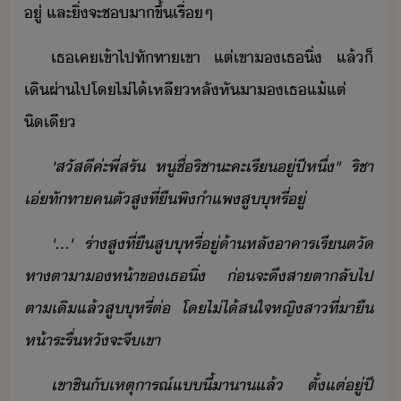
ู่​ ​และ​ิ่​จะ​ช​าขึ้​เรื่ๆ
เธ​เค​เข้าไป​ทัทา​เขา​ ​แต่​เขา​เธ​ิ่​ ​แล้็​
เิผ่า​ไป​โ​ไ่ไ้​เหลีหลั​หัา​​เธ​แ้แต่​
ิเี
'​สัสี​ค่ะ​พี่​สรั​ ​หู​ชื่​ริชา​ะคะ​เรี​ู่​ปี​หึ่​"​ ​ริชา​
เ่​ทัทา​ค​ตั​สู​ที่​ื​พิ​ำแพ​สูุหรี่​ู่
'​...​'​ ​ร่า​สู​ที่​ื​สูุหรี่​ู่​้าหลั​าคารเรี​ตั​
หา​ตาา​ห้า​ข​เธ​ิ่​ ​่​จะ​ึ​สาตา​ลั​ไป​
ตาเิ​แล้​สูุหรี่​ต่​ ​โ​ไ่ไ้​สใจ​หญิสา​ที่า​ื​
ห้า​ระรื่​หั​จะ​จี​เขา
เขา​ชิ​ั​เหตุารณ์​แี้​าา​แล้​ ​ตั้แต่​ู่​ปี​