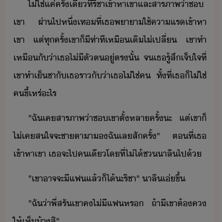
ไ่ใช่​แค่​ครั้​เี​ที่​ริชา​เข้าหา​เขา​และ​สารภาพ​่า​ช​
เขา​ ​ผ่า​ไป​หึ่​เท​ที่​เธ​พาา​ใช้​คา​แร​เข้าหา​
เขา​ ​แต่​ทุครั้​เขา​็​ีท​่า​ที​เหืเิ​ไ่​เปลี่​ ​เขา​ทำ​
เหืั​่า​เธ​ไ่ี​ตัต​ู่​ตรั้​ ​จ​เธ​รู้สึ​เจ็ใจ​ที่​
เขา​ทำ​เ็ชา​ั​เธ​ราั่า​เธ​ไ่ใช่​ค​ ​ทั้ที่​เธ​็​ไ่ใช่​
ค​ขี้เหร่​ะไร
"​ฉั​เค​สารภาพ​่า​ช​เขา​ตั้​หลาครั้​ะ​ ​แต่​เขา​็​
ไ่เค​สใจ​จะ​ชาตา​า​​ฉั​เล​สัครั้​"​ ​ตที่​เธ​
เข้าหา​เขา​ ​เธ​จะ​ไป​คเี​โที่​ไ่ไ้​ช​า​ลิ​ไป​้
"​เขา​าจจะ​ี​แฟ​แล้็​ไ้​ะ​ริชา​"​ ​า​ลิ​เ่​ขึ้
"​ฉั​่า​พี่​สรั​เขา​ค​ไ่ี​แฟ​หร​ ​ถ้า​ี​เขา​ต้​ค​
ให้​เห็​้า​สิ​"