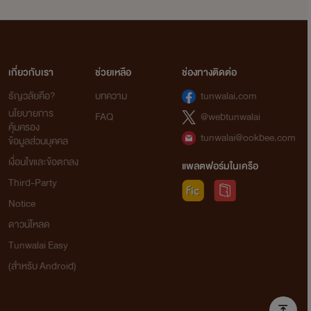
เกี่ยวกับเรา
ช่วยเหลือ
ช่องทางติดต่อ
ธัญวลัยคือ?
บทความ
tunwalai.com
นโยบายการ
FAQ
@webtunwalai
คุ้มครอง
tunwalai@ookbee.com
ข้อมูลส่วนบุคคล
เงื่อนไขและข้อตกลง
แพลตฟอร์มในเครือ
Third-Party
Notice
ดาวน์โหลด
Tunwalai Easy
(สำหรับ Android)