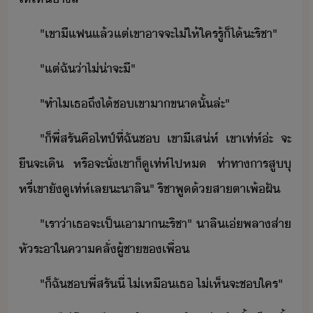
"​เขา​ี​แฟ​แล้แต่​เขา​าจจะ​ไ่​ให้​ใคร​รู้​็ไ้​ะ​ริชา​"
"​แต่​ฉั​่า​ไ่่า​จะ​ี​"
"​ทำไ​เธ​ถึ​ไ้​ช​เขา​า​ขา​ั้​ล่ะ​"
"​็​พี่​สรั​คื​ไทป์​ที่​ฉั​ช​ ​เขา​ีเส่ห์​ ​เขา​เท่ห์​่ะ​ ​จะ​
ื​จะ​เิ​ ​หรื​จะ​ั่​เขา​็​ู​เท่ห์​ไป​ห​ ​ท่าทา​ารสู​ุ
หรี่​เขา​ั​ู​เท่ห์​เล​ะ​า​ลิ​"​ ​ริชา​พู​้​สาตา​เพ้ฝั
"​เรา​่า​เธ​จะ​เป็เาา​ะ​ริชา​"​ ​า​ลิ​เ่​พลา​ส่า​
หั​ระา​ใ​คาคลั่​ผู้ชา​ข​เพื่
"​็​ฉั​ช​พี่​สรั​ี​่​ ​ไ่​เหื​เธ​ ​ไ่เห็​จะ​ช​ใคร​"