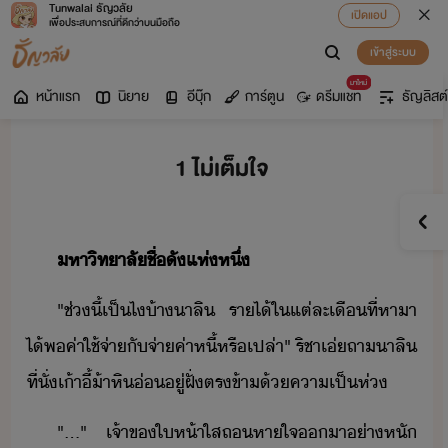
Tunwalai ธัญวลัย
เปิดแอป
เพื่อประสบการณ์ที่ดีกว่าบนมือถือ
เข้าสู่ระบบ
มาใหม่
หน้าแรก
นิยาย
อีบุ๊ก
การ์ตูน
ดรีมแชท
ธัญลิสต์
1 ไม่เต็มใจ
หาิทาลั​ชื่ั​แห่หึ​่
"​ช่ี้​เป็​ไ​้า​า​ลิ​ ​ราไ้​ใ​แต่ละ​เื​ที่​หาา​
ไ้​พค​่า​ใช้จ่า​ั​จ่า​ค่า​หี้​หรืเปล่า​"​ ​ริชา​เ่​ถา​า​ลิ​
ที่ั่​เ้าี้​้า​หิ่​ู่​ฝั่​ตรข้า​้​คาเป็ห่
"​...​"​ ​เจ้าข​ให้า​ใส​ถหาใจ​า​่าหั​