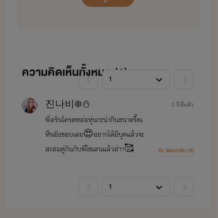
ความคิดเห็นทั้งหมด (
1
)
진나비❄️⛄️
3 ปีที่แล้ว
พี่สรันโครตหล่อหุ่นกะน่ากินขนาดรี๊ดเ
ห็นยังชอบเลย😍อยากได้อีบุคแล้วจะ
สะสมคู่กันกับพี่โซเลนแล้วอ่าา🥰
ตอบกลับ (4)