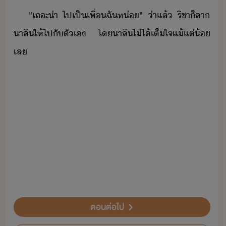
"​เถะ่า​ ​ไปเป็เพื่​ฉั​ห่​"​ ​่า​แล้​ ​ริชา​็​ลา​
า​ลิ​ให้​ไป​ั​ตัเ​ ​โ​า​ลิ​ไ่ไ้​เต็ใจ​แ้แต่้​
เล
ตอนต่อไป