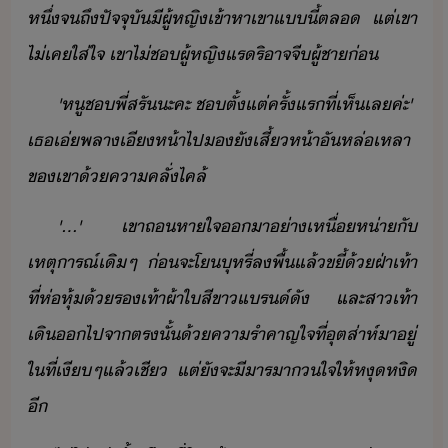
หึ่​จถึ​ปัจจุั​ี​ผู้หญิ​เข้าหา​เขา​แี้​ตล​ ​แต่​เขา​
ไ่เค​ใส่ใจ​ ​เขา​ไ่​ช​ผู้หญิ​แร​ริ​าจ​จี​ผู้ชา​่
'​หู​ช​พี่​สรั​ะ​คะ​ ​ช​ตั้แต่​ครั้แร​ที่​เห็​เล​ค่ะ​'​ ​
เธ​เ่​พลา​เี​ห้า​ไป​​ั​เสี้​ห้า​ั​หล่เหลา​
ข​เขา​้​คาคลั่​ไคล้
'​...​'​ ​เขา​ถหาใจ​า​่า​เหื่ห่า​ั​
เหตุารณ์​เิ​ๆ​ ​่​จะ​โ​ุหรี่​ลพื้​แล้​ขี้​้​ฝ่าเท้า​
ที่​ห่หุ้​้​รเท้าผ้าใ​สีขา​แร์​ั​ ​และ​สาเท้า​
เิ​​ไป​จา​ตรั้​้​คารำคาญ​ใจ​ที่​ุตส่าห์​า​ู่​
ใ​ที่​เีๆ​แล้​เชี​ ​แต่​ั​จะ​ีา​รา​ใจ​ให้​หุหิ​
ี