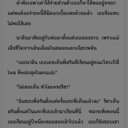
ลำพั​เฉพาะ​ค่าใช้จ่า​ส่ตั​เธ​็​หา​ใช้​พ​ู่​หร​ ​
แต่​พต​้​​จ่าหี้​ที่​ี​​เี้​แพ​้​แล้​ ​เธ​จึ​แท​
ไ่พ​ใช้​เล
า​ลิ​าศั​ู่​ั​พ่​าตั​้​แต่​เธ​ส​ข​ ​เพราะ​แ่​
เสีชีิต​จา​เส้เลื​ใ​ส​แต​เฉีพลั
"​เ​า​ลิ​ ​เธ​เค​เห็​พี่​สรั​ที​่​เรี​ู่​คณะ​ิศะ​ปี​สี่​
ไห​ ​ที่​หล่​สุ​ใ​คณะ​่ะ​"
"​ไ่เค​เห็​ ​ทำไ​เหร​ริชา​"
"​ฉั​ช​พี่​สรั​ตั้แต่​ครั้แร​ที่​เห็​แล้​ละ​"​ ​ริชา​เห็​
สรั​ตั้แต่​ั​แร​ที่​เธ​เข้าา​เรี​ที่ี่​ ​จระทั่​ตี้​
เธ​เรี​ู่​ปี​หึ่​เท​ส​เข้าไป​แล้​ ​เธ​็​ั​ช​เขา​