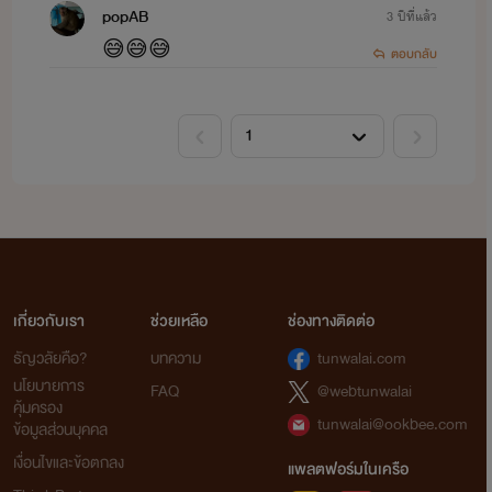
popAB
3 ปีที่แล้ว
😅😅😅
ตอบกลับ
เกี่ยวกับเรา
ช่วยเหลือ
ช่องทางติดต่อ
ธัญวลัยคือ?
บทความ
tunwalai.com
นโยบายการ
FAQ
@webtunwalai
คุ้มครอง
tunwalai@ookbee.com
ข้อมูลส่วนบุคคล
เงื่อนไขและข้อตกลง
แพลตฟอร์มในเครือ