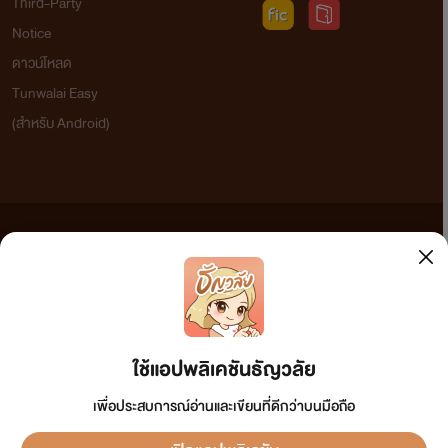
Third-Party
Notice
ดาวน์โหลด
Tunwalai Easy
(สำหรับ Android)
ข้อความที่ท่านได้อ่านจากเว็บไซต์นี้เกิดจากการเขียนโดยสาธารณชนและเผยแพร่โดยอัตโนมัติ ผู้ดูแล
เว็บไซต์แห่งนี้ไม่ได้เห็นด้วยและไม่ขอรับผิดชอบต่อข้อความใดๆ ทั้งสิ้น ดังนั้นผู้อ่านทุกท่านโปรดใช้
วิจารณญาณในการกลั่นกรองด้วยตนเอง และหากท่านพบข้อความใดๆ ที่ขัดต่อกฎหมายและศีลธรรม
กรุณาแจ้งมาที่ tunwalai@ookbee.com เพื่อทีมงานจะได้ดำเนินการในทันที ทั้งนี้ ทางเว็บไซต์ขอสงวน
ลิขสิทธิ์ตามพระราชบัญญัติลิขสิทธิ์ (ฉบับเพิ่มเติม) พ.ศ.2558
ใช้แอปพลิเคชันธัญวลัย
เพื่อประสบการณ์อ่านและเขียนที่ดีกว่าบนมือถือ