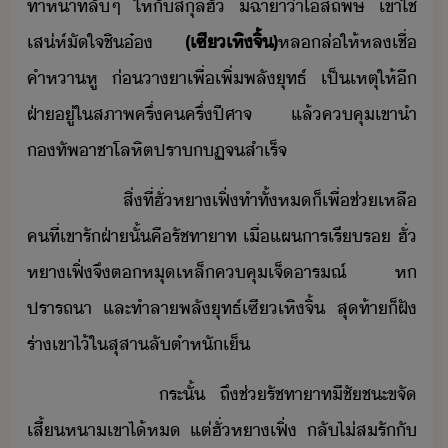
ทำ​ห้าที่​ลั​ๆ​ ​ให้​ั​สุล​ฮั่​ ​ี​ฉาา​่า​โสถ​พิษ​ ​เขา​ใช้​
เส่ห์​ัใจ​ชิ​๋​
(​เซี​เหิ​จิ้​)
หลล่​ให้​หลเชื่​
คำหา​หู​ ​่​าา​เพื่​เพิ่พลั​ุทธ์​ ​เป็เหตุให้​ี​
ฝ่า​ู่​ใ​สภาพ​ครึ่​ค​ครึ่​ปีศาจ​ ​แล้​คคุ​เขา​ำ​
ทัพ​าชา​โลหิต​ปรา​ฏ​จ​สำเร็จ​
​ ​ ​ ​ ​ ​ ​สิ่​ที่​ฮั่​หา​เฟิ​่​ทำ​ทั้ห​็​เพื่​ช่เหลื​
คที​่​เขา​รั​ฝ่า​ั้​คื​รัชทาาท​ ​เื่​แผาร​เรี​ร​ ​ฮั่​
หา​เฟิ​่​จึ​ต​หุ​เหล็​คคุ​เจ็​ารณ์​ ​ห​
ปรารถา​ ​และ​ทำลา​พลั​ุทธ์​เซี​เหิ​จิ้​ ​สุท้า​็​ฝั​
ร่า​เขา​ไ้​ใ​สุสา​ลั​ตำหั​เ็​
​ ​ ​ ​ ​ ​ ​ระั้​ ​ถึ​ช่​รัชทาาท​ีชั​ชะ​ขจั​
เสี้หา​เขา​ไ้​ห​ ​แต่​ฮั่​หา​เฟิ​่​ ​ลั​ไ่​สรั​ั​