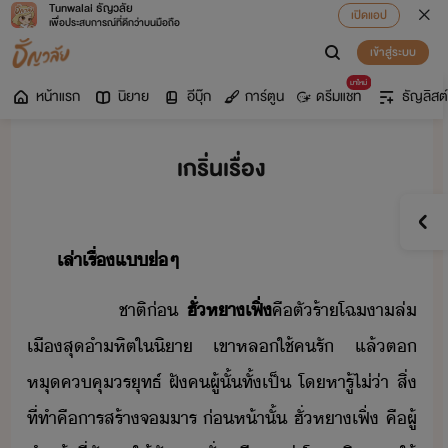
Tunwalai ธัญวลัย
เปิดแอป
เพื่อประสบการณ์ที่ดีกว่าบนมือถือ
เข้าสู่ระบบ
มาใหม่
หน้าแรก
นิยาย
อีบุ๊ก
การ์ตูน
ดรีมแชท
ธัญลิสต์
เกริ่นเรื่อง
เล่าเรื่​แ​่​ๆ​
​ ​ ​ ​ ​ ​ ​ชาติ่​
ฮั่​หา​เฟิ​่
คื​ตั​ร้า​โฉา​ล่​
เื​สุ​ำหิต​ใ​ิา​ ​เขา​หล​ใช้​ครั​ ​แล้​ต​
หุ​คคุ​รุทธ์​ ​ฝั​ค​ผู้​ั้​ทั้เป็​ ​โ​หารู้ไ่​่า​ ​สิ่​
ที่​ทำ​คื​าร​สร้า​จ​าร​ ​่ห้า​ั้​ ​ฮั่​หา​เฟิ​่​ ​คื​ผู้