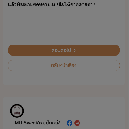
แล้​เริ่​ตแ​ค​า​แ​ไ่​ให้​คา​สาตา​ ​!
​ ​ ​ ​
ตอนต่อไป
กลับหน้าเรื่อง
MR.Sweet/เขมปัณณ์/OuYangLe (โอวหยางเล่อ)