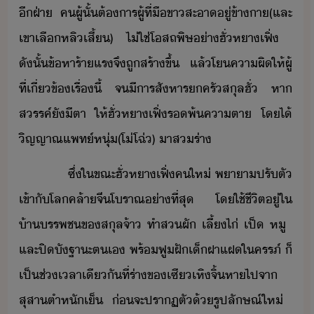
ี​ฝ่า​ ​ค​ผู้​ั้​ต้าร​ผู้​ที่​ื​ขาสะา​ู่​ข้า​า​(​และ​
เขา​เลื​หลิ​เสี้​)​ ​ไ่ใช่​โสถ​พิษ​่า​ฮั่​หา​เฟิ​่​ ​
ัั้​ข้หา​ร้าแร​จึ​ถู​สร้า​ขึ้​ ​แล้​โคาผิ​ให้​ผู้​
ที่​เี่ข้​เรื่​ี้​ ​จ​ี​ารสัหาร​​ครั​สุล​ฮั่​ ​หา​
สรรค์​ั​ีตา​ ​ให้​ฮั่​หา​เฟิ​่​รพ้​คาตา​ ​โ​ไ้​
ิญญาณ​แพท์​หุ่​(​โ่​โฉ่​)​ ​าส​ร​่า​
​ ​ ​ ​ ​ ​ ​ซึ่​ใขณะ​ฮั่​หา​เฟิ​่​ค​ให่​ ​พาา​ปรัตั​
เข้าั​โล​คล้า​จี​โราณ​่าที่​สุ​ ​โ​ใช้ชีิต​ู่​ใ​
้า​รรพช​ข​สุล​จ้า​ ​ทำส​ผั​ ​เลี้​ไ่​ ​เป็​ ​หู​ ​
และ​ปิั​ฐาะ​ตเ​ ​พร้​ฟู​ฝั​เ็​ฝาแฝ​ใ​ครรภ์​ ​็​
เป็ช่​เลา​เีั​ที่​ร่า​ข​เซี​เหิ​จิ้​หา​ไป​จา​
สุสา​ตำหั​เ็​ ​่​จะ​ปราฏตั​้​รูปลัษณ์​ให่​ ​