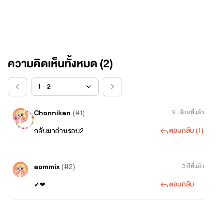
ความคิดเห็นทั้งหมด (
2
)
Chonnikan
(#1)
9 เดือนที่แล้ว
ตอบกลับ (1)
กลับมาอ่านรอบ2
aommix
(#2)
3 ปีที่แล้ว
ตอบกลับ
✔❤