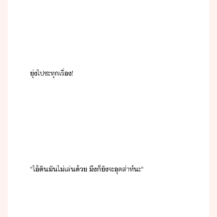
ุ่​ไป​ซะ​ทุ​เรื่​!
"​ไ้​ิ​ั​ไ่​เล่​้​ ​ึ​็​ั​จะ​ุตส่าห์​ะ​"​