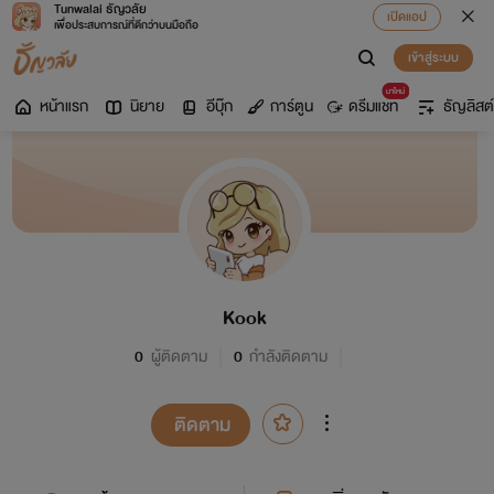
Tunwalai ธัญวลัย
เปิดแอป
เพื่อประสบการณ์ที่ดีกว่าบนมือถือ
เข้าสู่ระบบ
มาใหม่
หน้าแรก
นิยาย
อีบุ๊ก
การ์ตูน
ดรีมแชท
ธัญลิสต์
Kook
0
ผู้ติดตาม
0
กำลังติดตาม
ติดตาม