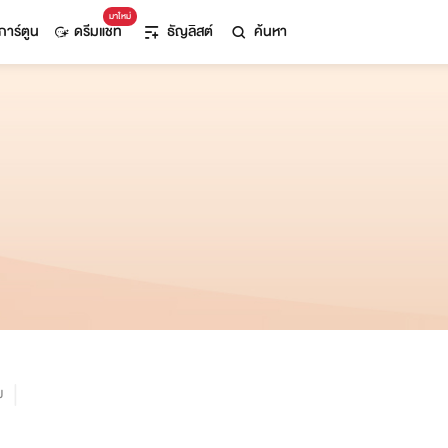
มาใหม่
การ์ตูน
ดรีมแชท
ธัญลิสต์
ค้นหา
ม