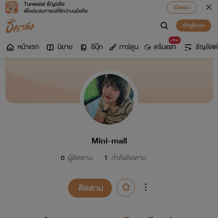
Tunwalai ธัญวลัย
เปิดแอป
เพื่อประสบการณ์ที่ดีกว่าบนมือถือ
เข้าสู่ระบบ
มาใหม่
หน้าแรก
นิยาย
อีบุ๊ก
การ์ตูน
ดรีมแชท
ธัญลิสต์
Mini-mall
0
ผู้ติดตาม
1
กำลังติดตาม
ติดตาม