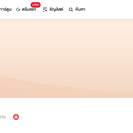
มาใหม่
การ์ตูน
ดรีมแชท
ธัญลิสต์
ค้นหา
ตาม