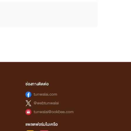
ช่องทางติดต่อ
tunwalai.com
@webtunwalai
tunwalai@ookbee.com
แพลตฟอร์มในเครือ